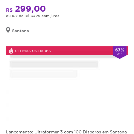
o
299,00
R$
valor
ou 10x de R$ 33,29 com juros
adquirido
será
Santana
revertido
em
crédito
67%
ÚLTIMAS UNIDADES
para
OFF
utilização
em
outros
procedimentos
dentro
da
plataforma.
Todo
cupom
comprado
possui
Lançamento: Ultraformer 3 com 100 Disparos em Santana