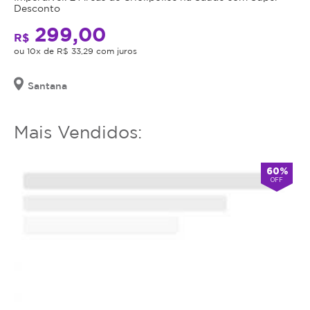
utilizar
Desconto
o
299,00
serviço
R$
ou
ou 10x de R$ 33,29 com juros
estornar
o
Santana
mesmo.
Mais Vendidos:
60%
OFF