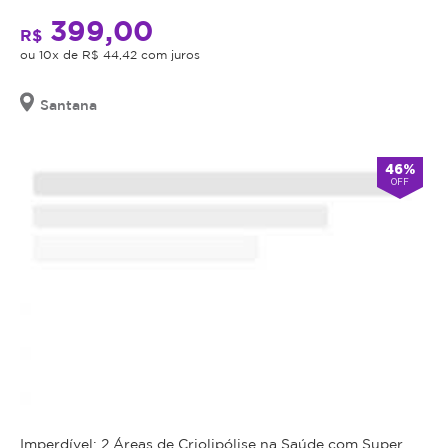
data
399,00
R$
de
ou 10x de R$ 44,42 com juros
validade,
que
é
Santana
a
data
46%
limite
OFF
para
utilizá-
lo.
Se
o
cupom
expirar,
você
não
conseguirá
mais
Imperdível: 2 Áreas de Criolipólise na Saúde com Super