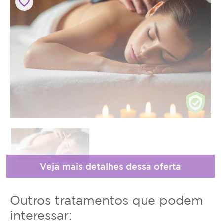
favorite_border
Horário
* Fotos meramente ilustrativas
Outros tratamentos que podem
de
interessar: