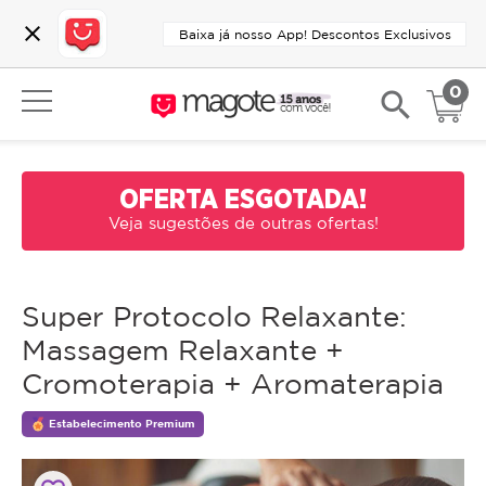
close
Baixa já nosso App! Descontos Exclusivos
0
search
OFERTA ESGOTADA!
Veja sugestões de outras ofertas!
Super Protocolo Relaxante:
Massagem Relaxante +
Cromoterapia + Aromaterapia
Estabelecimento Premium