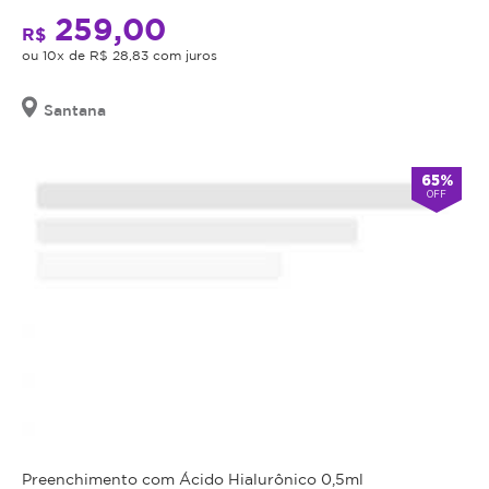
o
o
259,00
procedimento,
R$
bem-
fazer
ou 10x de R$ 28,83 com juros
estar
uma
que
avaliação
só
Santana
técnica
uma
e
Massagem
65%
esclarecer
Relaxante
OFF
dos
pode
benefícios
proporcionar!
e
riscos
a
saúde
do
procedimento.
Caso
não
seja
Preenchimento com Ácido Hialurônico 0,5ml
indicação,