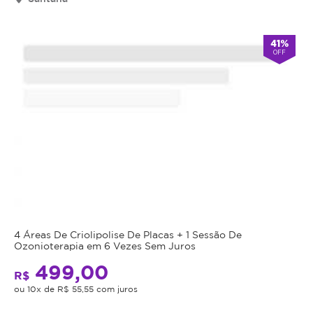
válido
por
90
41%
OFF
dias
à
partir
da
data
da
compra.
Mais
Perfil
do
Informações
Cliente:
Feminino
Massagem
e
4 Áreas De Criolipolise De Placas + 1 Sessão De
Ozonioterapia em 6 Vezes Sem Juros
Masculino.
Relaxante:
499,00
Caso
Alívio
R$
não
ou 10x de R$ 55,55 com juros
para
consiga