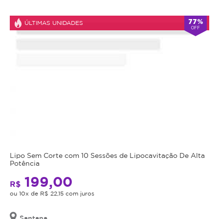
Atendimento
77%
ÚLTIMAS UNIDADES
OFF
Fechado
alarm
double_arrow
agora
*Os
horários
podem
variar
em
feriados
e
em
datas
comemorativas.
Regras
Lipo Sem Corte com 10 Sessões de Lipocavitação De Alta
da
Potência
199,00
Oferta
R$
ou 10x de R$ 22,15 com juros
Cupom
Santana