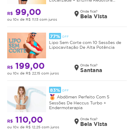
99,00
Onde fica?
place
R$
Bela Vista
ou 10x de R$ 11,13 com juros
77%
OFF
Lipo Sem Corte com 10 Sessões de
Lipocavitação De Alta Potência
199,00
Onde fica?
place
R$
Santana
ou 10x de R$ 22,15 com juros
83%
OFF
Abdômen Perfeito Com 5
Sessões De Heccus Turbo +
Endermoterapia
110,00
Onde fica?
place
R$
Bela Vista
ou 10x de R$ 12,25 com juros