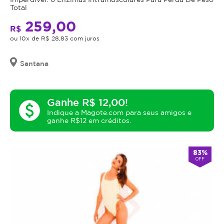
Total
259,00
R$
ou 10x de R$ 28,83 com juros
Santana
Ganhe R$ 12,00!
paid
Indique a Magote.com para seus amigos e
ganhe R$12 em créditos.
83%
OFF