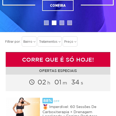
CONFIRA
Quero meu cupom!
Não quero desconto!
Filtrar por:
Bairro
Tratamentos
Preço
CORRE QUE É SÓ HOJE!
OFERTAS ESPECIAIS
02
01
31
access_time
88%
OFF
Imperdível: 60 Sessões De
Carboxiterapia + Drenagem
Localizada + Enzima Redutora...