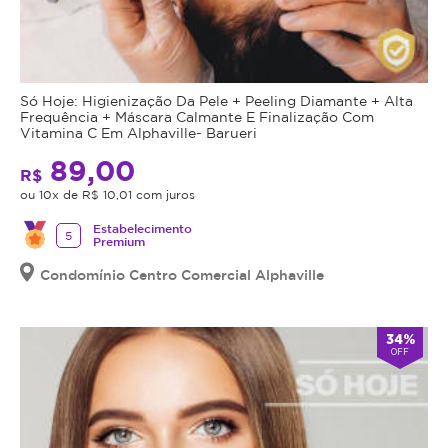
Só Hoje: Higienização Da Pele + Peeling Diamante + Alta
Frequência + Máscara Calmante E Finalização Com
Vitamina C Em Alphaville- Barueri
89,00
R$
ou 10x de R$ 10,01 com juros
Estabelecimento
5
Premium
Condomínio Centro Comercial Alphaville
34%
OFF