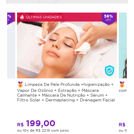
56%
64%
ÚL
OFF
OFF
ação +
2 Sessões De Limpeza De Pele Da Adcos
Mic
com Super Desconto
Hialur
um +
 Facial
99,00
1
R$
R$
ou 10x de R$ 11,12 com juros
ou 10x 