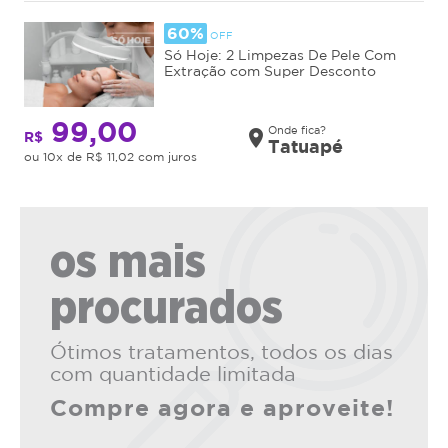
60%
OFF
Só Hoje: 2 Limpezas De Pele Com
Extração com Super Desconto
99,00
Onde fica?
place
R$
Tatuapé
ou 10x de R$ 11,02 com juros
os mais
procurados
Ótimos tratamentos, todos os dias
com quantidade limitada
Compre agora e aproveite!