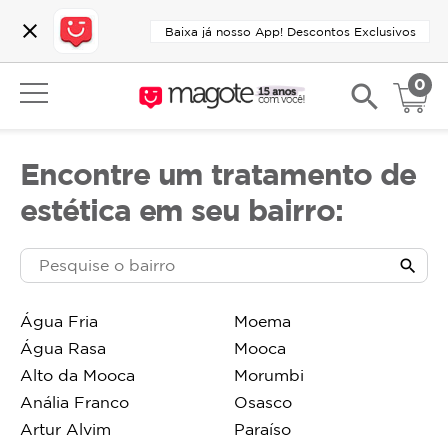
close
Baixa já nosso App! Descontos Exclusivos
0
search
Encontre um tratamento de
estética em seu bairro:
search
Água Fria
Moema
Água Rasa
Mooca
Alto da Mooca
Morumbi
Anália Franco
Osasco
Artur Alvim
Paraíso