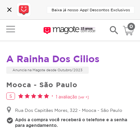
close
Baixa já nosso App! Descontos Exclusivos
0
search
A Rainha Dos Cilios
Anuncia na Magote desde Outubro/2023
Mooca - São Paulo
5
1 avaliação
[ver +]
Rua Dos Capitães Mores, 322 - Mooca - São Paulo
Após a compra você receberá o telefone e a senha
para agendamento.