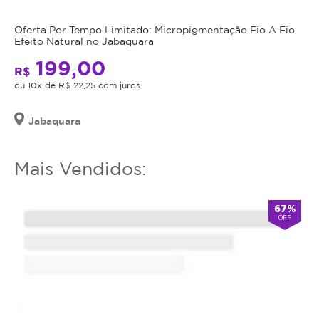
utilizar
o
Oferta Por Tempo Limitado: Micropigmentação Fio A Fio
serviço
Efeito Natural no Jabaquara
ou
199,00
estornar
R$
o
ou 10x de R$ 22,25 com juros
mesmo.
Jabaquara
Mais Vendidos:
67%
OFF