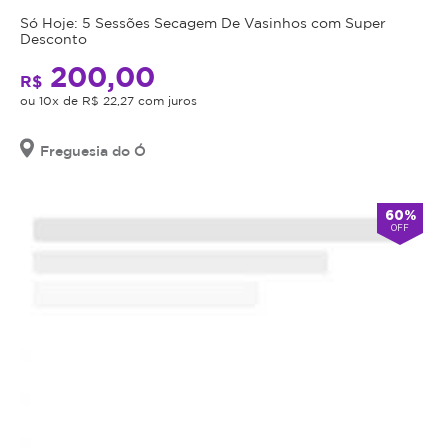
data
Só Hoje: 5 Sessões Secagem De Vasinhos com Super
de
Desconto
validade,
200,00
R$
que
ou 10x de R$ 22,27 com juros
é
a
data
Freguesia do Ó
limite
para
60%
utilizá-
OFF
lo.
Se
o
cupom
expirar,
você
não
conseguirá
mais