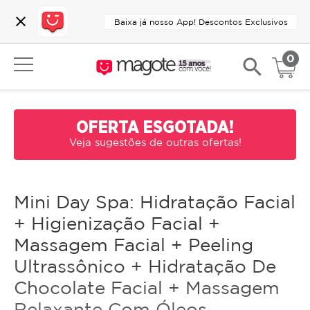
close
Baixa já nosso App! Descontos Exclusivos
0
search
OFERTA ESGOTADA!
Veja sugestões de outras ofertas!
Mini Day Spa: Hidratação Facial
+ Higienização Facial +
Massagem Facial + Peeling
Ultrassônico + Hidratação De
Chocolate Facial + Massagem
Relaxante Com Óleos