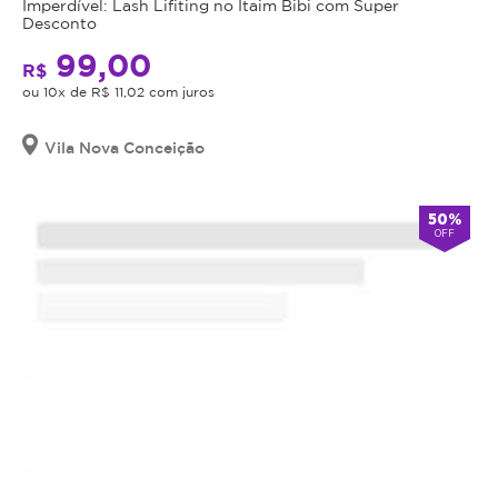
Imperdível: Lash Lifiting no Itaim Bibi com Super
o
Desconto
valor
99,00
R$
adquirido
ou 10x de R$ 11,02 com juros
será
revertido
em
Vila Nova Conceição
crédito
para
50%
utilização
OFF
em
outros
procedimentos
dentro
da
plataforma.
Todo
cupom
comprado
possui