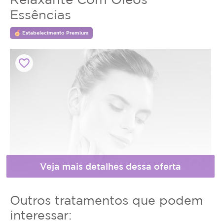
Essências
Estabelecimento Premium
favorite_border
Horário
Outros tratamentos que podem
de
interessar:
* Fotos meramente ilustrativas