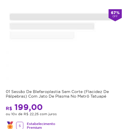
Atendimento
67%
OFF
Fechado
alarm
double_arrow
agora
*Os
horários
podem
variar
em
feriados
e
em
datas
comemorativas.
Regras
01 Sessão De Blefaroplastia Sem Corte (Flacidez De
da
Pálpebras) Com Jato De Plasma No Metrô Tatuapé
199,00
Oferta
R$
ou 10x de R$ 22,25 com juros
Estabelecimento
Cupom
5
Premium