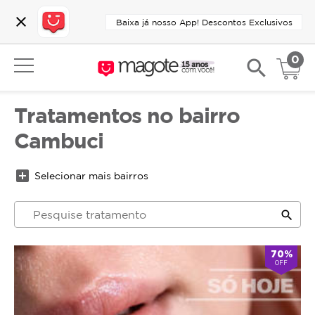
close
Baixa já nosso App! Descontos Exclusivos
0
search
Tratamentos no bairro
Cambuci
add_box
Selecionar mais bairros
search
70%
OFF