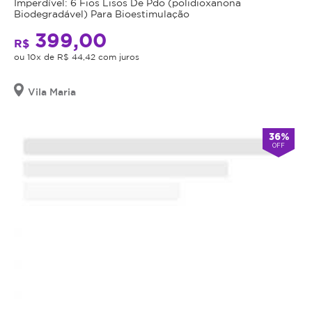
Imperdível: 6 Fios Lisos De Pdo (polidioxanona
Biodegradável) Para Bioestimulação
399,00
R$
ou 10x de R$ 44,42 com juros
Vila Maria
36%
OFF