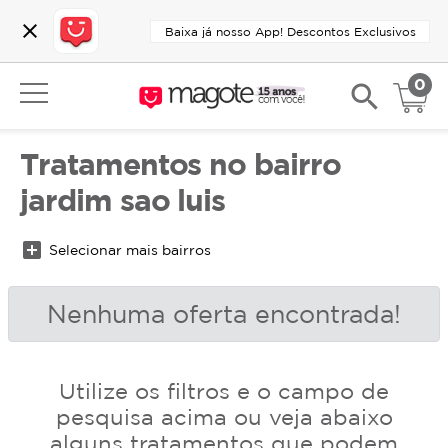
close
Baixa já nosso App! Descontos Exclusivos
0
search
Tratamentos no bairro
jardim sao luis
add_box
Selecionar mais bairros
Nenhuma oferta encontrada!
Utilize os filtros e o campo de
pesquisa acima ou veja abaixo
alguns tratamentos que podem