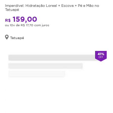
Imperdível: Hidratação Loreal + Escova + Pé e Mão no
Tatuapé
159,00
R$
ou 10x de R$ 17,70 com juros
Tatuapé
41%
OFF