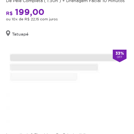
De Pele Completa ( 1:30h ) + Drenagem Facial 10 Minutos
199,00
R$
ou 10x de R$ 22,15 com juros
Tatuapé
33%
OFF