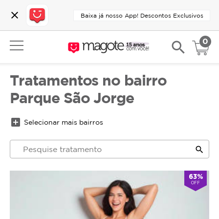
close
Baixa já nosso App! Descontos Exclusivos
0
search
Tratamentos no bairro
Parque São Jorge
add_box
Selecionar mais bairros
search
63%
OFF