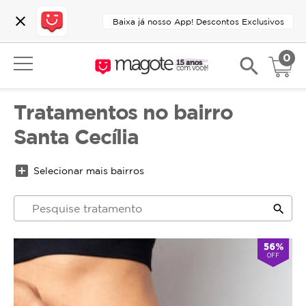
close
Baixa já nosso App! Descontos Exclusivos
0
search
Tratamentos no bairro
Santa Cecília
add_box
Selecionar mais bairros
search
56%
OFF