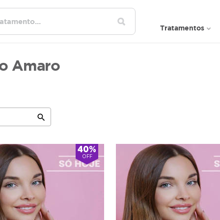
Tratamentos
to Amaro
search
40%
OFF