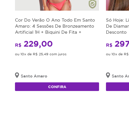
Cor Do Verão O Ano Todo Em Santo
Só Hoje: L
Amaro: 4 Sessões De Bronzeamento
De Diaman
Artificial 1H + Biquini De Fita +
Desconto
Ativador De Marquinha Incluso
229,00
297
R$
R$
ou 10x de R$ 25,49 com juros
ou 10x de R$
Santo Amaro
Santo A
CONFIRA