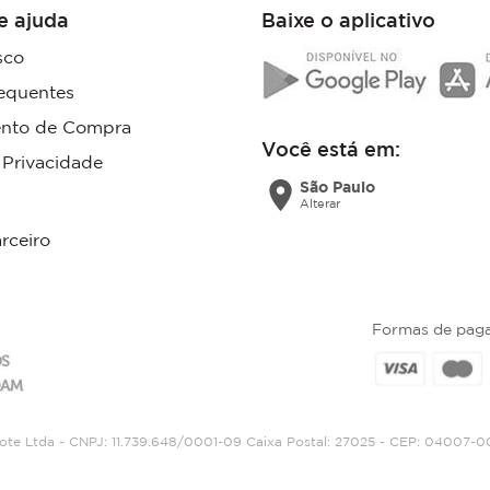
e ajuda
Baixe o aplicativo
sco
equentes
nto de Compra
Você está em:
e Privacidade
location_on
São Paulo
Alterar
rceiro
Formas de pag
gote Ltda - CNPJ: 11.739.648/0001-09 Caixa Postal: 27025 - CEP: 04007-0