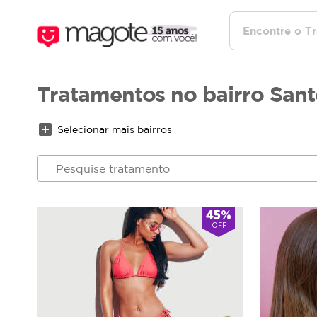
Tratamentos no bairro San
add_box
Selecionar mais bairros
45%
OFF