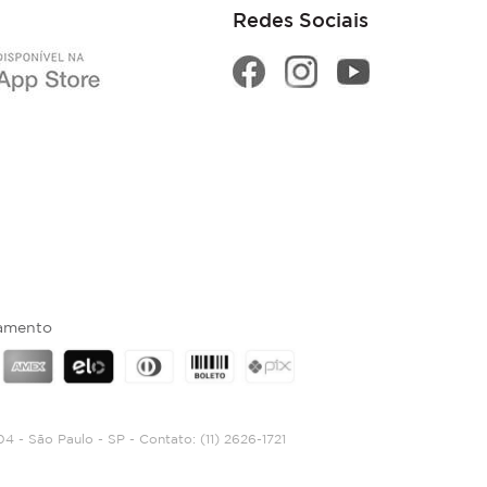
Redes Sociais
amento
04 - São Paulo - SP - Contato:
(11) 2626-1721