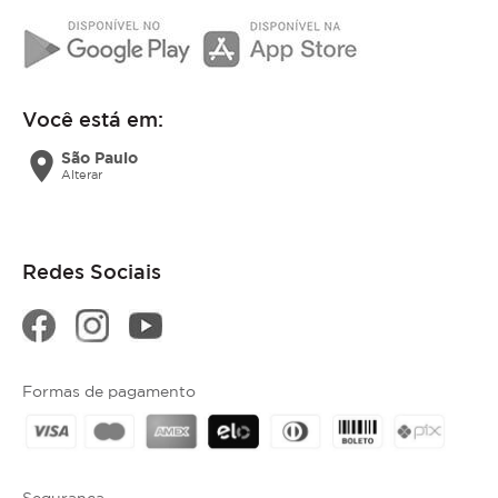
Você está em:
location_on
São Paulo
Alterar
Redes Sociais
Formas de pagamento
Segurança