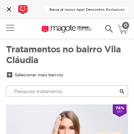
close
Baixa já nosso App! Descontos Exclusivos
0
search
Tratamentos no bairro Vila
Cláudia
add_box
Selecionar mais bairros
search
74%
OFF