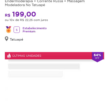
Endermoderapia + Corrente Russa + Massagem
Modeladora No Tatuapé
199,00
R$
ou 10x de R$ 22,25 com juros
Estabelecimento
5
Premium
Tatuapé
64%
ÚLTIMAS UNIDADES
OFF