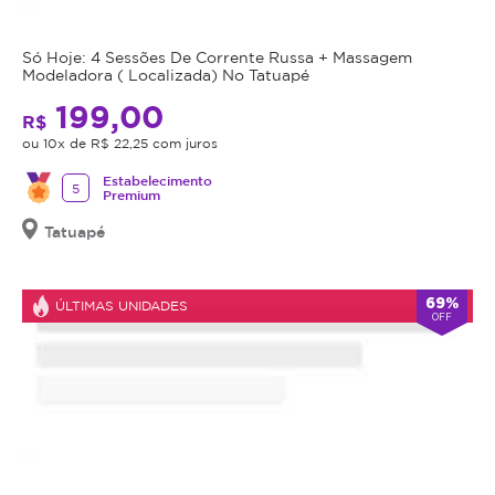
Só Hoje: 4 Sessões De Corrente Russa + Massagem
Modeladora ( Localizada) No Tatuapé
199,00
R$
ou 10x de R$ 22,25 com juros
Estabelecimento
5
Premium
Tatuapé
69%
ÚLTIMAS UNIDADES
OFF