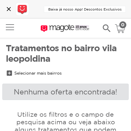
close
Baixa já nosso App! Descontos Exclusivos
0
search
Tratamentos no bairro vila
leopoldina
add_box
Selecionar mais bairros
Nenhuma oferta encontrada!
Utilize os filtros e o campo de
pesquisa acima ou veja abaixo
alguns tratamentos que podem