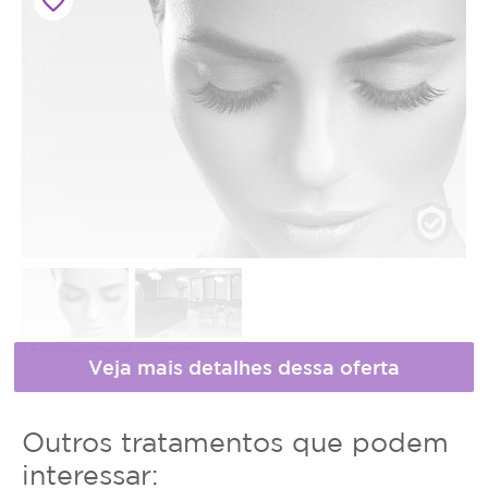
favorite_border
* Fotos meramente ilustrativas
Horário
Outros tratamentos que podem
de
interessar: