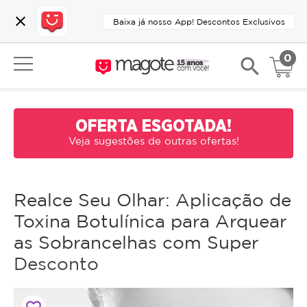
close
Baixa já nosso App! Descontos Exclusivos
0
search
OFERTA ESGOTADA!
Veja sugestões de outras ofertas!
Realce Seu Olhar: Aplicação de
Toxina Botulínica para Arquear
as Sobrancelhas com Super
Desconto