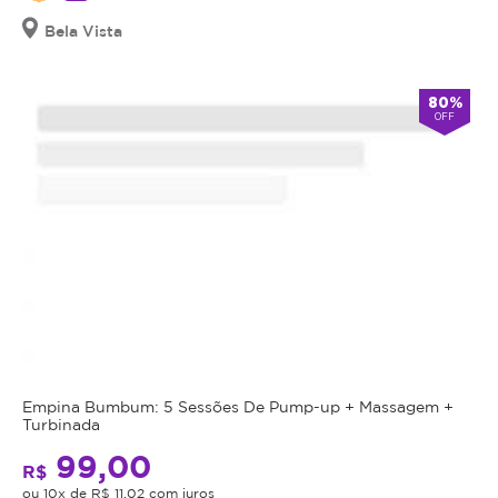
Cupom
Bela Vista
válido
por
90
80%
OFF
dias
à
partir
da
data
da
compra.
Mais
Perfil
do
Informações
Cliente:
Feminino
Empina Bumbum: 5 Sessões De Pump-up + Massagem +
Este
e
Turbinada
procedimento
Masculino.
99,00
estético
R$
Toxina
é
ou 10x de R$ 11,02 com juros
Botulínica