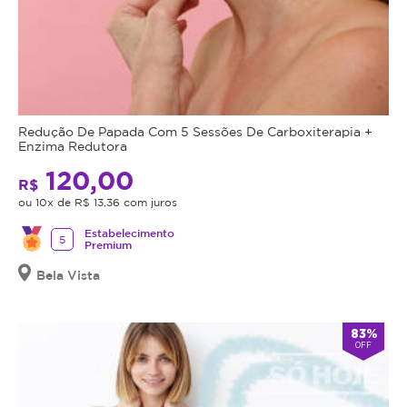
procedimentos
dentro
da
plataforma.
Todo
cupom
Redução De Papada Com 5 Sessões De Carboxiterapia +
comprado
Enzima Redutora
possui
120,00
data
R$
de
ou 10x de R$ 13,36 com juros
validade,
Estabelecimento
que
5
Premium
é
Bela Vista
a
data
limite
83%
para
OFF
utilizá-
lo.
Se