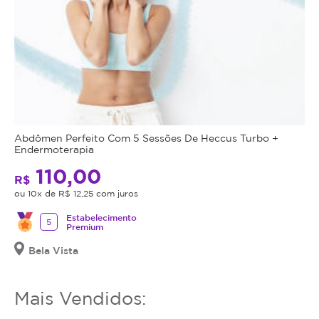
o
cupom
expirar,
você
não
conseguirá
mais
utilizar
Abdômen Perfeito Com 5 Sessões De Heccus Turbo +
o
Endermoterapia
serviço
110,00
R$
ou
ou 10x de R$ 12,25 com juros
estornar
o
Estabelecimento
5
mesmo.
Premium
Bela Vista
Mais Vendidos: