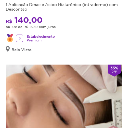
1 Aplicação Dmae e Acido Hialurônico (intradermo) com
Descontão
140,00
R$
ou 10x de R$ 15,59 com juros
Estabelecimento
5
Premium
Bela Vista
33%
OFF