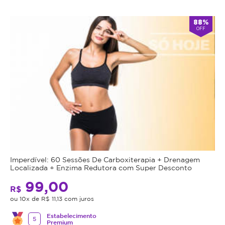
Atendimento
88%
OFF
-
alarm
Aberto
Fecha
double_arrow
agora
às
14:00
*Os
horários
podem
variar
em
feriados
e
em
datas
comemorativas.
Imperdível: 60 Sessões De Carboxiterapia + Drenagem
Regras
Localizada + Enzima Redutora com Super Desconto
99,00
da
R$
ou 10x de R$ 11,13 com juros
Oferta
Estabelecimento
5
Premium