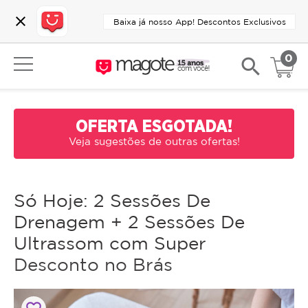
close
Baixa já nosso App! Descontos Exclusivos
0
search
OFERTA ESGOTADA!
Veja sugestões de outras ofertas!
Só Hoje: 2 Sessões De
Drenagem + 2 Sessões De
Ultrassom com Super
Desconto no Brás