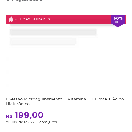
válido
por
90
60%
ÚLTIMAS UNIDADES
OFF
dias
à
partir
da
data
da
compra.
Mais
Perfil
do
Informações
Cliente:
Feminino
Drenagem
e
1 Sessão Microagulhamento + Vitamina C + Dmae + Ácido
Hialurônico
Masculino.
Linfática
199,00
Caso
R$
–
não
ou 10x de R$ 22,15 com juros
consiga