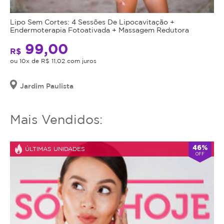
utilizar
corporal
o
ou
Lipo Sem Cortes: 4 Sessões De Lipocavitação +
serviço
acelerar
Endermoterapia Fotoativada + Massagem Redutora
ou
a
99,00
estornar
recuperação
R$
o
ou 10x de R$ 11,02 com juros
após
mesmo.
procedimentos,
a
Jardim Paulista
drenagem
linfática
Mais Vendidos:
é
um
cuidado
46%
ÚLTIMAS UNIDADES
completo
OFF
com
o
seu
corpo
—
essencial