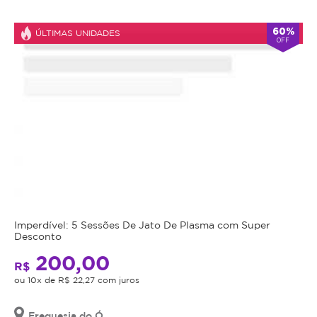
Atendimento
60%
ÚLTIMAS UNIDADES
OFF
Fechado
alarm
double_arrow
agora
*Os
horários
podem
variar
em
feriados
e
em
datas
comemorativas.
Regras
Imperdível: 5 Sessões De Jato De Plasma com Super
da
Desconto
200,00
Oferta
R$
ou 10x de R$ 22,27 com juros
Cupom
Freguesia do Ó