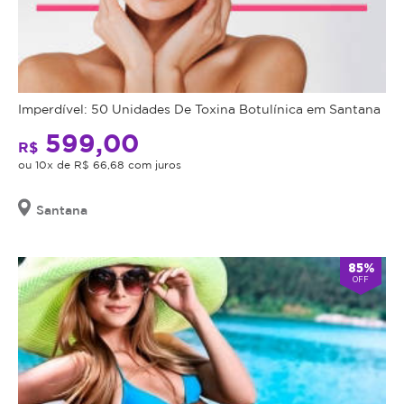
em
qualquer
fase!
Agende
Imperdível: 50 Unidades De Toxina Botulínica em Santana
agora
sua
599,00
R$
sessão
ou 10x de R$ 66,68 com juros
e
sinta
Santana
os
resultados
já
85%
nas
OFF
primeiras
aplicações.