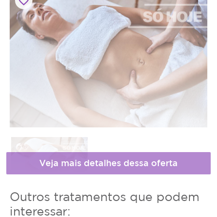
favorite_border
Horário
Outros tratamentos que podem
* Fotos meramente ilustrativas
de
interessar: