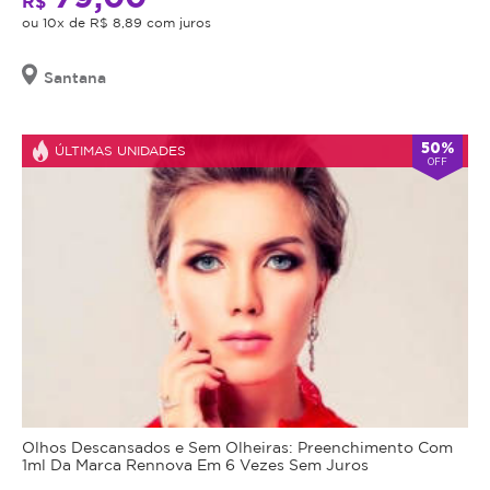
R$
o
ou 10x de R$ 8,89 com juros
procedimento,
Principais
fazer
benefícios:
Santana
uma
Diminuição
avaliação
da
técnica
50%
ÚLTIMAS UNIDADES
retenção
e
OFF
de
esclarecer
líquidos
dos
e
benefícios
inchaço
e
Melhora
riscos
da
a
circulação
saúde
e
do
oxigenação
procedimento.
dos
Caso
tecidos
não
Olhos Descansados e Sem Olheiras: Preenchimento Com
Eliminação
seja
1ml Da Marca Rennova Em 6 Vezes Sem Juros
de
indicação,