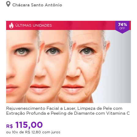
Mais
comparecer
Chácara Santo Antônio
leveza,
no
dia
menos
agendado
74%
ÚLTIMAS UNIDADES
OFF
desmarcar
inchaço
com
e
24h
Ofertado
de
um
antecedência.
por:
corpo
Após
o
mais
Bela...
tratamento
saudável!
iniciado,
VER OFERTAS
DESSE
não
PARCEIRO
será
A
Rejuvenescimento Facial a Laser, Limpeza de Pele com
possível
5
Extração Profunda e Peeling de Diamante com Vitamina C
drenagem
a
linfática
115,00
transferência
EXCELENTE
de
R$
é
5.0
das
ou 10x de R$ 12,80 com juros
1
um