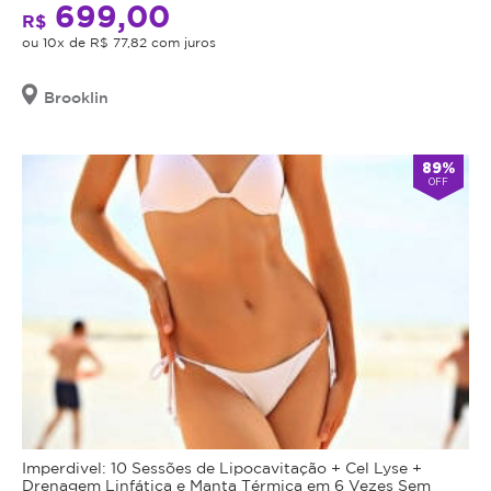
699,00
toxinas
o
R$
e
ou 10x de R$ 77,82 com juros
valor
efeito
adquirido
detox
será
Brooklin
Relaxamento
revertido
profundo
em
e
89%
crédito
OFF
bem-
para
estar
utilização
imediato
em
Auxilia
outros
na
procedimentos
cicatrização
dentro
de
da
hematomas
plataforma.
e
Todo
edemas
cupom
Reduz
comprado
Imperdivel: 10 Sessões de Lipocavitação + Cel Lyse +
visivelmente
possui
Drenagem Linfática e Manta Térmica em 6 Vezes Sem