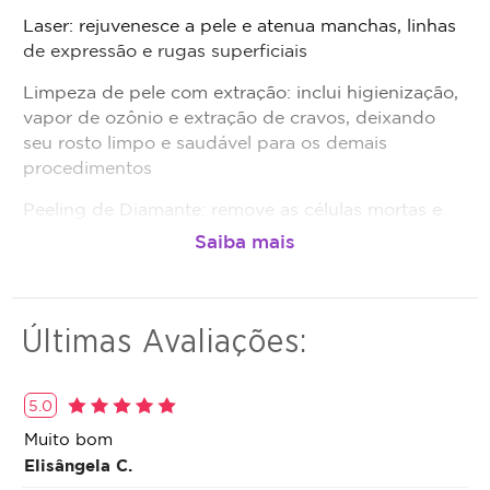
o valor adquirido será revertido em crédito para
Laser: rejuvenesce a pele e atenua manchas, linhas
utilização em outros procedimentos dentro da
de expressão e rugas superficiais
plataforma.
Limpeza de pele com extração: inclui higienização,
Todo cupom comprado possui data de validade,
vapor de ozônio e extração de cravos, deixando
que é a data limite para utilizá-lo. Se o cupom
seu rosto limpo e saudável para os demais
expirar, você não conseguirá mais utilizar o
procedimentos
serviço ou estornar o mesmo.
Peeling de Diamante: remove as células mortas e
esfolia superficialmente a pele. A vitamina C é
usada para hidratar a pele e minimizar as rugas e
linhas de expressão do rosto
Últimas Avaliações:
5.0
Muito bom
Elisângela C.