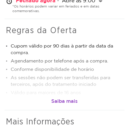
Fechado agora
- Abre às 9:00
alarm
double_arrow
*Os horários podem variar em feriados e em datas
comemorativas.
Regras da Oferta
Cupom válido por 90 dias à partir da data da
compra.
Agendamento por telefone após a compra.
Conforme disponibilidade de horário
As sessões não podem ser transferidas para
terceiros, após do tratamento iniciado
Válido para maiores de 16 anos
Antes da realização do procedimento anunciado,
é obrigação do estabelecimento que está
oferecendo o procedimento, fazer uma avaliação
Mais Informações
técnica e esclarecer dos benefícios e riscos a
saúde do procedimento. Caso não seja indicação,