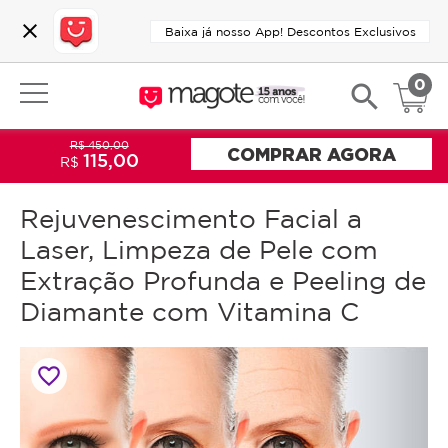
close
Baixa já nosso App! Descontos Exclusivos
0
search
R$ 450,00
COMPRAR AGORA
115,00
R$
Rejuvenescimento Facial a
Laser, Limpeza de Pele com
Extração Profunda e Peeling de
Diamante com Vitamina C
favorite_border