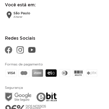
Você está em:
location_on
São Paulo
Alterar
Redes Sociais
Formas de pagamento
Segurança