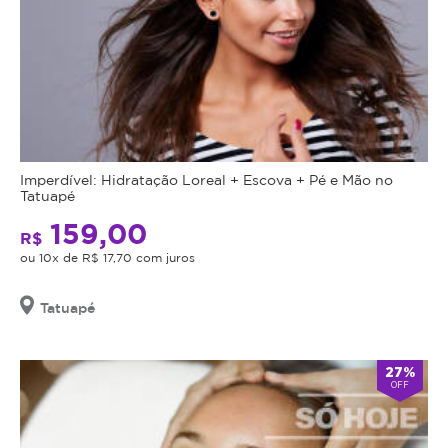
Imperdível: Hidratação Loreal + Escova + Pé e Mão no
Tatuapé
159,00
R$
ou 10x de R$ 17,70 com juros
Tatuapé
27%
OFF