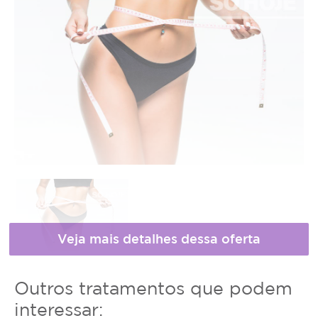
Horário
* Fotos meramente ilustrativas
Outros tratamentos que podem
de
interessar: