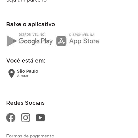
Baixe o aplicativo
Você está em:
location_on
São Paulo
Alterar
Redes Sociais
Formas de pagamento