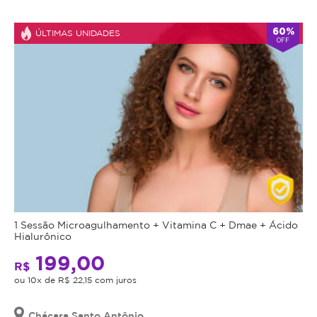
Atendimento
60%
ÚLTIMAS UNIDADES
OFF
-
alarm
Fechado
Abre
double_arrow
agora
às
9:00
*Os
horários
podem
variar
em
feriados
e
em
datas
comemorativas.
1 Sessão Microagulhamento + Vitamina C + Dmae + Ácido
Regras
Hialurônico
199,00
da
R$
ou 10x de R$ 22,15 com juros
Oferta
Chácara Santo Antônio