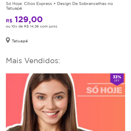
Só Hoje: Cílios Express + Design De Sobrancelhas no
mais
Tatuapé
utilizar
129,00
o
R$
serviço
ou 10x de R$ 14,36 com juros
ou
estornar
Tatuapé
o
mesmo.
Mais Vendidos:
33%
OFF