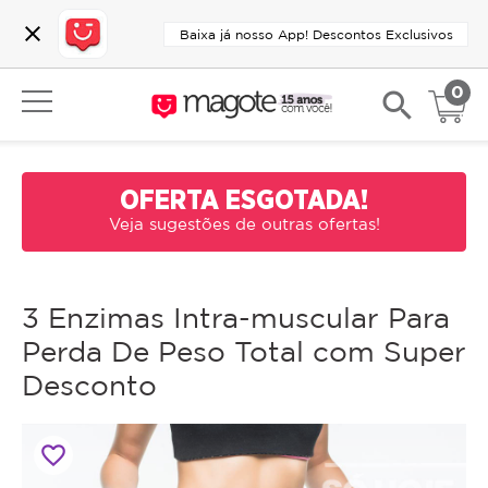
close
Baixa já nosso App! Descontos Exclusivos
0
search
OFERTA ESGOTADA!
Veja sugestões de outras ofertas!
3 Enzimas Intra-muscular Para
Perda De Peso Total com Super
Desconto
favorite_border