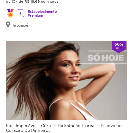
ou 10x de R$ 16,69 com juros
com
oferecendo
Estabelecimento
segurança
o
5
Premium
e
procedimento,
Tatuapé
acompanhamento
fazer
profissional.
uma
avaliação
•
66%
técnica
OFF
Ação
e
em
esclarecer
todo
dos
o
benefícios
corpo
e
•
riscos
Auxilia
a
na
saúde
queima
do
de
procedimento.
gordura
Caso
Fios Impecáveis: Corte + Hidratação L'oréal + Escova no
•
não
Coração De Pinheiros
Estimula