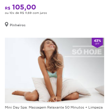
seja
105,00
o
indicação,
R$
metabolismo
o
ou 10x de R$ 11,69 com juros
•
valor
Resultados
adquirido
Pinheiros
progressivos
será
revertido
Aproveite
43%
em
o
OFF
crédito
super
para
desconto
utilização
e
em
inicie
outros
sua
procedimentos
transformação
dentro
com
da
saúde
plataforma.
e
bem-
Todo
estar!
cupom
Mini Day Spa: Massagem Relaxante 50 Minutos + Limpeza