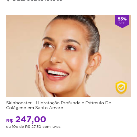
Cupom
válido
55%
por
OFF
90
dias
à
partir
da
data
da
compra.
Mais
Perfil
do
Informações
Cliente:
Skinbooster - Hidratação Profunda e Estímulo De
Feminino
Colágeno em Santo Amaro
Enzimas
e
247,00
R$
Masculino.
Intramusculares
ou 10x de R$ 27,50 com juros
Caso
não