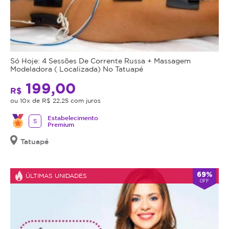
de
máscara
formulada
com
ativos
Só Hoje: 4 Sessões De Corrente Russa + Massagem
regeneradores
Modeladora ( Localizada) No Tatuapé
e
199,00
anti-
R$
inflamatórios,
ou 10x de R$ 22,25 com juros
que
Estabelecimento
5
suavizam
Premium
vermelhidões
Tatuapé
e
promovem
alívio
69%
ÚLTIMAS UNIDADES
OFF
imediato.
Deixa
a
pele