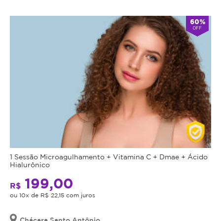
Atendimento
60%
OFF
Fechado
alarm
double_arrow
agora
*Os
horários
podem
variar
em
feriados
e
em
datas
comemorativas.
Regras
1 Sessão Microagulhamento + Vitamina C + Dmae + Ácido
da
Hialurônico
199,00
Oferta
R$
ou 10x de R$ 22,15 com juros
Cupom
Chácara Santo Antônio