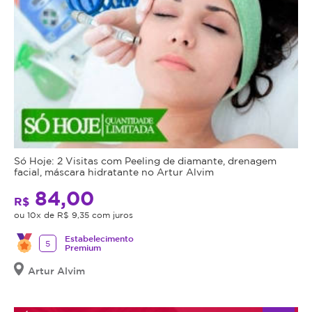
oleosidade
•
Pele
mais
limpa,
uniforme
e
luminosa
•
Ação
Só Hoje: 2 Visitas com Peeling de diamante, drenagem
cicatrizante,
facial, máscara hidratante no Artur Alvim
calmante
84,00
e
R$
anti-
ou 10x de R$ 9,35 com juros
inflamatória
Estabelecimento
•
5
Premium
Estímulo
Artur Alvim
à
regeneração
celular