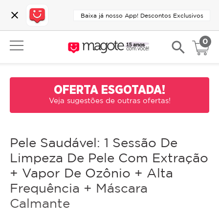
close
Baixa já nosso App! Descontos Exclusivos
0
search
OFERTA ESGOTADA!
Veja sugestões de outras ofertas!
Pele Saudável: 1 Sessão De
Limpeza De Pele Com Extração
+ Vapor De Ozônio + Alta
Frequência + Máscara
Calmante