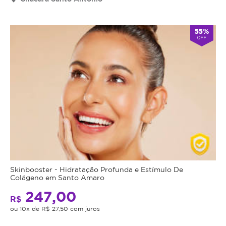
válido
por
90
55%
OFF
dias
à
partir
da
data
da
compra.
Mais
Perfil
do
Informações
Cliente:
Feminino
Limpeza
e
Skinbooster - Hidratação Profunda e Estímulo De
Colágeno em Santo Amaro
Masculino.
de
247,00
Caso
R$
Pele
não
ou 10x de R$ 27,50 com juros
consiga