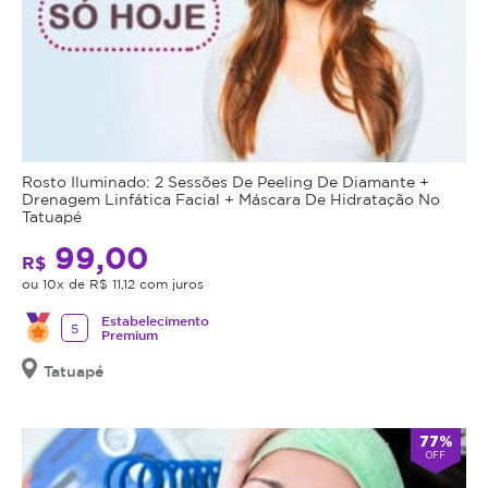
hidratada,
macia
e
com
sensação
de
frescor.
Rosto Iluminado: 2 Sessões De Peeling De Diamante +
Benefícios
Drenagem Linfática Facial + Máscara De Hidratação No
do
Tatuapé
Tratamento:
99,00
R$
•
ou 10x de R$ 11,12 com juros
Redução
de
Estabelecimento
5
Premium
cravos
e
Tatuapé
impurezas
•
77%
Controle
OFF
da