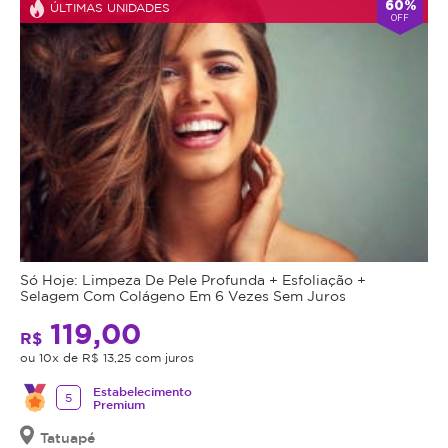
60%
ÚLTIMAS UNIDADES
e
OFF
hidratação
profunda
Ideal
para
todos
os
tipos
de
pele,
especialmente
Só Hoje: Limpeza De Pele Profunda + Esfoliação +
aquelas
Selagem Com Colágeno Em 6 Vezes Sem Juros
que
119,00
precisam
R$
de
ou 10x de R$ 13,25 com juros
renovação
Estabelecimento
e
5
Premium
cuidados
Tatuapé
intensivos.