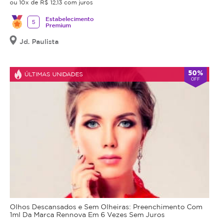
o
ou 10x de R$ 12,13 com juros
a
procedimento,
pele
Estabelecimento
5
fazer
Premium
preparada
uma
para
Jd. Paulista
avaliação
absorver
técnica
melhor
e
os
50%
ÚLTIMAS UNIDADES
OFF
esclarecer
ativos
dos
dos
benefícios
demais
e
procedimentos.
riscos
Vapor
a
de
saúde
Ozônio
do
Utiliza
procedimento.
a
Caso
ação
não
emoliente
seja
Olhos Descansados e Sem Olheiras: Preenchimento Com
do
1ml Da Marca Rennova Em 6 Vezes Sem Juros
indicação,