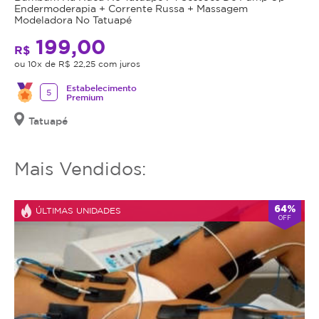
utilizar
ação
Endermoderapia + Corrente Russa + Massagem
o
Modeladora No Tatuapé
bactericida,
serviço
fungicida
199,00
R$
ou
e
ou 10x de R$ 22,25 com juros
estornar
cicatrizante,
o
também
Estabelecimento
5
Premium
mesmo.
ajuda
no
Tatuapé
fechamento
dos
Mais Vendidos:
poros
e
tem
64%
ÚLTIMAS UNIDADES
efeito
OFF
anti-
séptico.
Máscara
Calmante
Aplicação