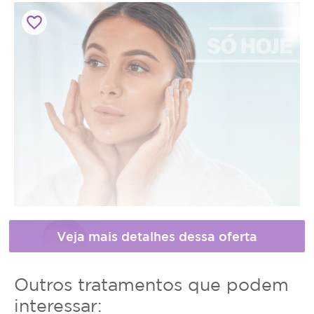
favorite_border
Horário
Outros tratamentos que podem
de
interessar:
* Fotos meramente ilustrativas