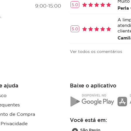
Muito
5.0
9:00-15:00
Perla 
.
A lim
atend
5.0
client
Camil
Ver todos os comentários
e ajuda
Baixe o aplicativo
sco
equentes
nto de Compra
Você está em:
e Privacidade
São Paulo