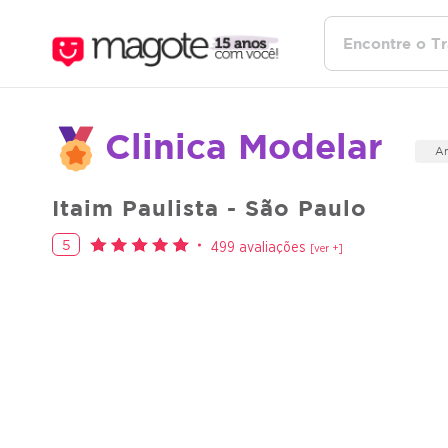
Clinica Modelar
An
Itaim Paulista - São Paulo
5
499 avaliações
[ver +]