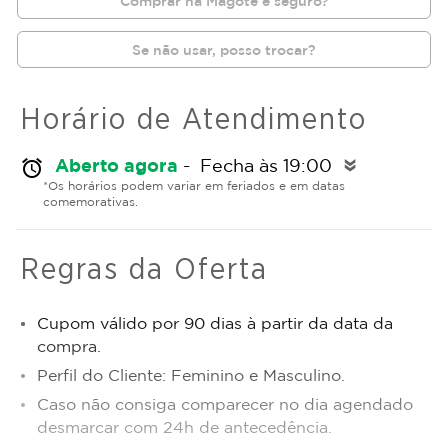
Comprar na Magote é seguro?
Se não usar, posso trocar?
Horário de Atendimento
Aberto agora
- Fecha às 19:00
alarm
double_arrow
*Os horários podem variar em feriados e em datas
comemorativas.
Regras da Oferta
Cupom válido por 90 dias à partir da data da
compra.
Perfil do Cliente: Feminino e Masculino.
Caso não consiga comparecer no dia agendado
desmarcar com 24h de antecedência.