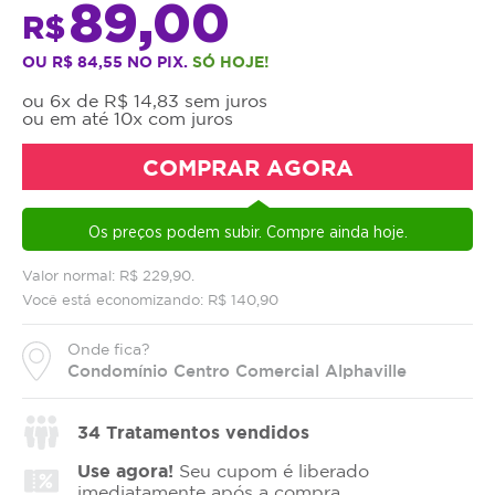
89,00
R$
OU R$ 84,55 NO PIX.
SÓ HOJE!
ou 6x de R$ 14,83 sem juros
ou em até 10x com juros
COMPRAR AGORA
Os preços podem subir. Compre ainda hoje.
Valor normal: R$ 229,90.
Você está economizando: R$ 140,90
Onde fica?
Condomínio Centro Comercial Alphaville
34
Tratamentos vendidos
Use agora!
Seu cupom é liberado
imediatamente após a compra.