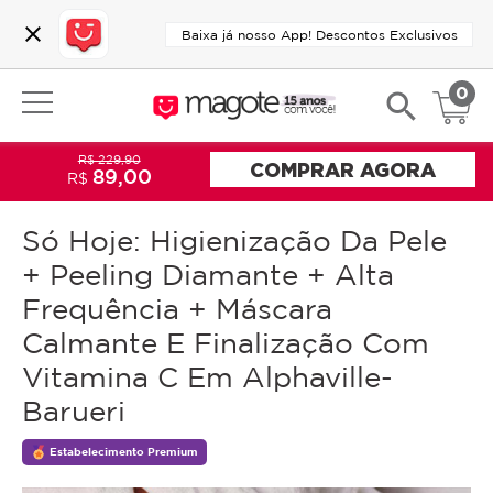
close
Baixa já nosso App! Descontos Exclusivos
0
search
R$ 229,90
COMPRAR AGORA
89,00
R$
Só Hoje: Higienização Da Pele
+ Peeling Diamante + Alta
Frequência + Máscara
Calmante E Finalização Com
Vitamina C Em Alphaville-
Barueri
Estabelecimento Premium