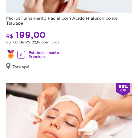
Microagulhamento Facial com Ácido Hialurônico no
Tatuapé
199,00
R$
ou 10x de R$ 22,15 com juros
Estabelecimento
5
Premium
Tatuapé
56%
OFF