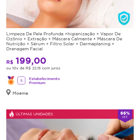
Limpeza De Pele Profunda +higienização + Vapor De
Ozônio + Extração + Máscara Calmante + Máscara De
Nutrição + Sérum + Filtro Solar + Dermaplaning +
Drenagem Facial
199,00
R$
ou 10x de R$ 22,15 com juros
Estabelecimento
5
Premium
Moema
66%
ÚLTIMAS UNIDADES
OFF