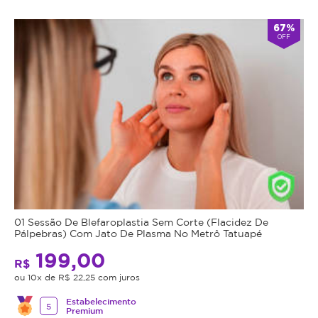
67%
OFF
01 Sessão De Blefaroplastia Sem Corte (Flacidez De
Pálpebras) Com Jato De Plasma No Metrô Tatuapé
199,00
R$
ou 10x de R$ 22,25 com juros
Estabelecimento
5
Premium