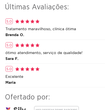
serviço ou estornar o mesmo.
luminosidade da pele.
Últimas Avaliações:
O procedimento é indicado para todos os tipos de
pele.
5.0
Tratamento maravilhoso, clínica ótima
Brenda O.
5.0
ótimo atendimento, serviço de qualidade!
Sara F.
5.0
Excelente
Maria
Ofertado por:
Silv...
VER OFERTAS DESSE PARCEIRO