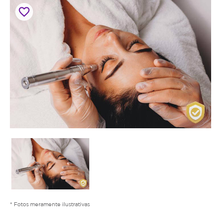
favorite_border
* Fotos meramente ilustrativas