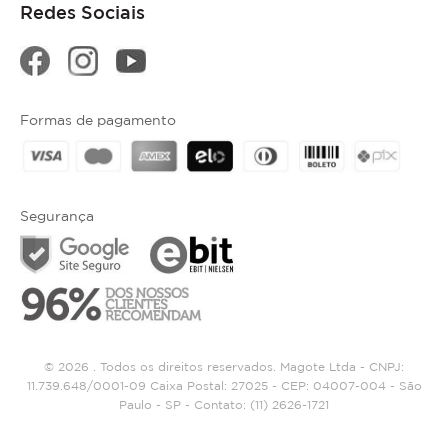
Redes Sociais
Formas de pagamento
Segurança
© 2026 . Todos os direitos reservados. Magote Ltda - CNPJ:
11.739.648/0001-09 Caixa Postal: 27025 - CEP: 04007-004 - São
Paulo - SP - Contato:
(11) 2626-1721