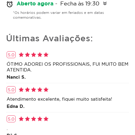
Aberto agora
- Fecha às 19:30
alarm
double_arrow
*Os horários podem variar em feriados e em datas
comemorativas.
Últimas Avaliações:
5.0
ÓTIMO ADOREI OS PROFISSIONAIS, FUI MUITO BEM
ATENTIDA.
Nanci S.
5.0
Atendimento excelente, fiquei muito satisfeita!
Edna D.
5.0
.