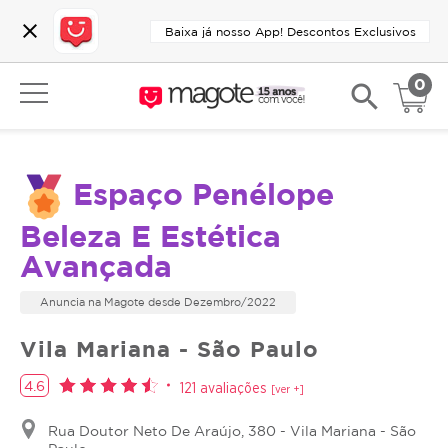
close
Baixa já nosso App! Descontos Exclusivos
0
search
Espaço Penélope
Beleza E Estética
Avançada
Anuncia na Magote desde Dezembro/2022
Vila Mariana - São Paulo
4.6
121 avaliações
[ver +]
Rua Doutor Neto De Araújo, 380 - Vila Mariana - São