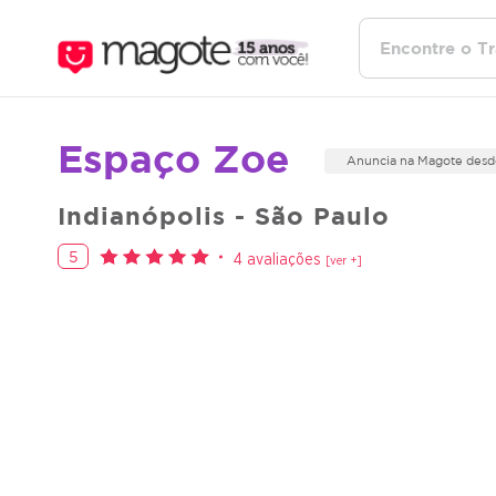
Espaço Zoe
Anuncia na Magote desd
Indianópolis - São Paulo
5
4 avaliações
[ver +]