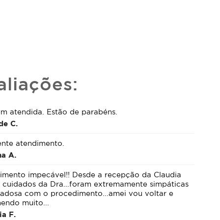
aliações:
em atendida. Estão de parabéns.
de C.
ente atendimento.
ha A.
imento impecável!! Desde a recepção da Claudia
s cuidados da Dra...foram extremamente simpáticas
dadosa com o procedimento...amei vou voltar e
endo muito...
ia F.