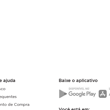
e ajuda
Baixe o aplicativo
sco
equentes
nto de Compra
Você está em: