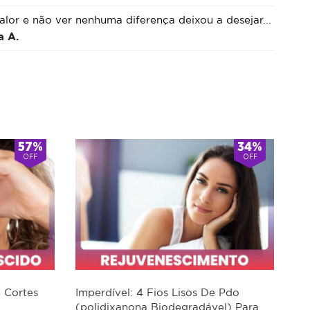
alor e não ver nenhuma diferença deixou a desejar...
a A.
57%
34%
OFF
OFF
m Cortes
Imperdível: 4 Fios Lisos De Pdo
(polidixanona Biodegradável) Para