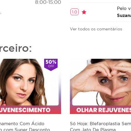
8:00-15:00
Pelo v
1.0
.
Suzan
Ver todos os comentários
rceiro:
50%
OFF
lhamento Com Ácido
Só Hoje: Blefaroplastia Se
co com Super Desconto
Com Jato De Plasma