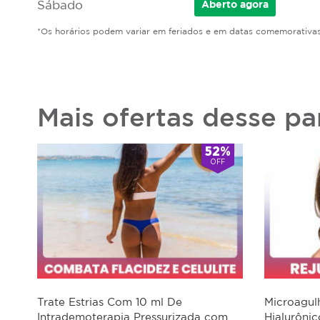
Sábado
Aberto
agora
*Os horários podem variar em feriados e em datas comemorativas
Mais ofertas desse pa
52%
OFF
Trate Estrias Com 10 ml De
Microagu
Intrademoterapia Pressurizada com
Hialurôni