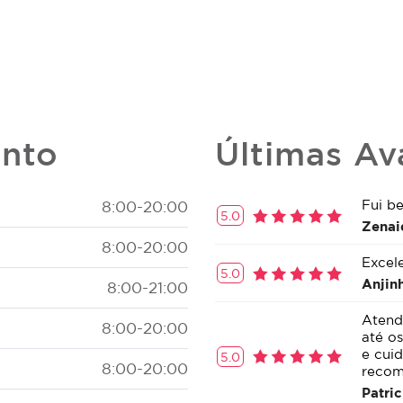
ento
Últimas Av
Fui b
8:00-20:00
5.0
Zenai
8:00-20:00
Excel
5.0
Anjin
8:00-21:00
Atend
8:00-20:00
até o
e cui
5.0
8:00-20:00
recom
Patric