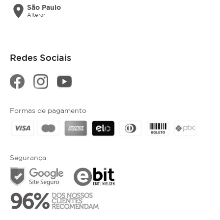
location_on
São Paulo
Alterar
Redes Sociais
Formas de pagamento
Segurança