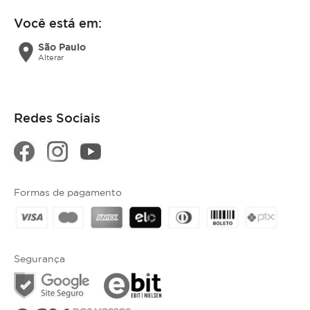
Você está em:
location_on
São Paulo
Alterar
Redes Sociais
Formas de pagamento
Segurança