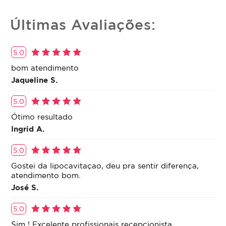
Últimas Avaliações:
5.0
bom atendimento
Jaqueline S.
5.0
Ótimo resultado
Ingrid A.
5.0
Gostei da lipocavitaçao, deu pra sentir diferença,
atendimento bom.
José S.
5.0
Sim ! Excelente profissionais recepcionista