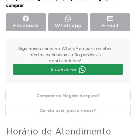
comprar
facebook
mail_outline
Facebook
Whatsapp
E-mail
Siga nosso canal no WhatsApp para receber
ofertas exclusivas e não perder as
oportunidades!
Inscrever-se
Comprar na Magote é seguro?
Se não usar, posso trocar?
Horário de Atendimento