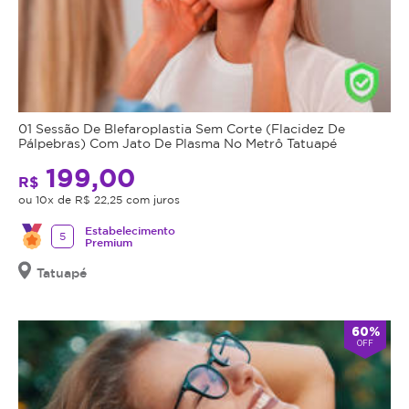
01 Sessão De Blefaroplastia Sem Corte (Flacidez De
Pálpebras) Com Jato De Plasma No Metrô Tatuapé
199,00
R$
ou 10x de R$ 22,25 com juros
Estabelecimento
5
Premium
Tatuapé
60%
OFF