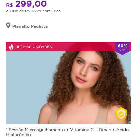
299,00
R$
ou 10x de R$ 33,29 com juros
Planalto Paulista
60%
ÚLTIMAS UNIDADES
OFF
1 Sessão Microagulhamento + Vitamina C + Dmae + Ácido
Hialurônico