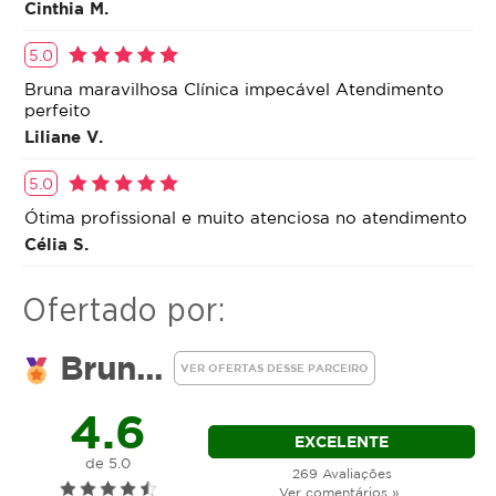
Cinthia M.
finalização com gel crioterapico auxiliando a
eliminação de medidas.
5.0
Bruna maravilhosa Clínica impecável Atendimento
perfeito
Liliane V.
5.0
Ótima profissional e muito atenciosa no atendimento
Célia S.
Ofertado por:
Brun...
VER OFERTAS DESSE PARCEIRO
4.6
EXCELENTE
de 5.0
269 Avaliações
Ver comentários »