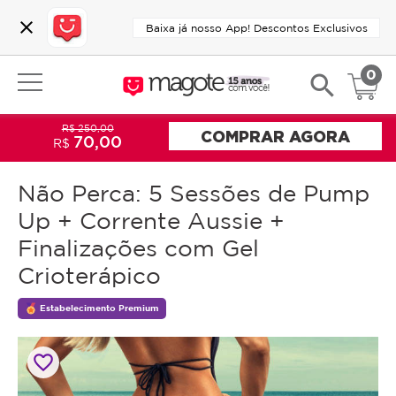
close
Baixa já nosso App! Descontos Exclusivos
0
search
R$ 250,00
COMPRAR AGORA
70,00
R$
Não Perca: 5 Sessões de Pump
Up + Corrente Aussie +
Finalizações com Gel
Crioterápico
Estabelecimento Premium
favorite_border