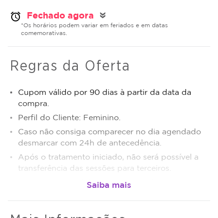
Fechado agora
alarm
double_arrow
*Os horários podem variar em feriados e em datas
comemorativas.
Regras da Oferta
Cupom válido por 90 dias à partir da data da
compra.
Perfil do Cliente: Feminino.
Caso não consiga comparecer no dia agendado
desmarcar com 24h de antecedência.
Após o tratamento iniciado, não será possível a
transferência das sessões para terceiros.
Sujeito a disponibilidade de dias e horários.
O não comparecimento será considerado sessão
realizada.