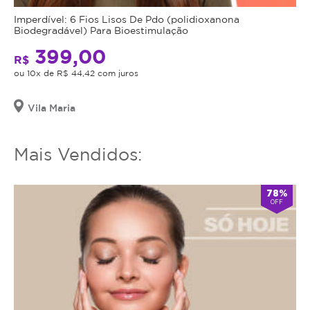
mais
Imperdível: 6 Fios Lisos De Pdo (polidioxanona
utilizar
Biodegradável) Para Bioestimulação
o
399,00
serviço
R$
ou 10x de R$ 44,42 com juros
ou
estornar
o
Vila Maria
mesmo.
Mais Vendidos:
78%
OFF