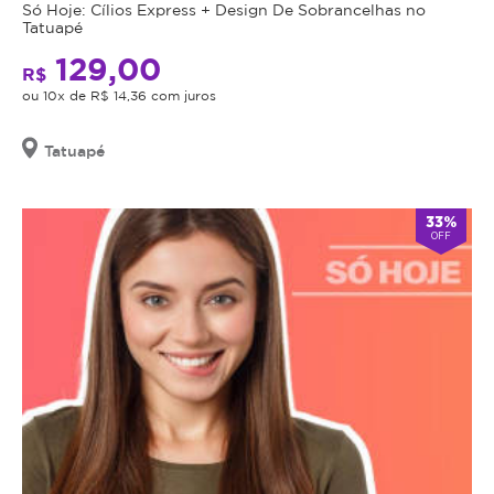
comprado
Só Hoje: Cílios Express + Design De Sobrancelhas no
Tatuapé
possui
data
129,00
R$
de
ou 10x de R$ 14,36 com juros
validade,
que
Tatuapé
é
a
data
33%
limite
OFF
para
utilizá-
lo.
Se
o
cupom
expirar,
você
não
conseguirá