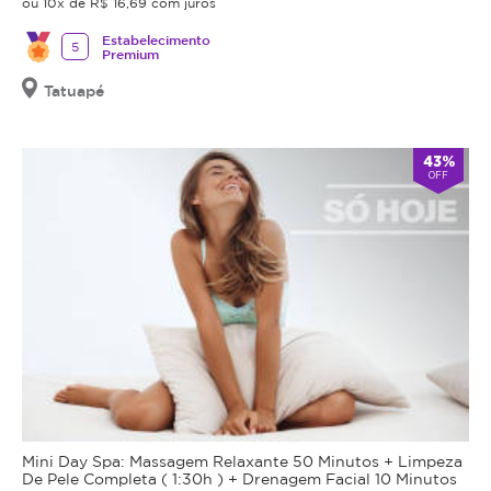
Promoção
ou 10x de R$ 16,69 com juros
você
são
não
receberá
Estabelecimento
maior
5
cumulativa,
o
Premium
telefone
durabilidade
não
Tatuapé
e
e
haverá
a
menor
troco
senha
risco
para
nem
43%
agendamento.
de
OFF
crédito.
migrar!
Antes
Anuncia
na
da
Magote
realização
desde
Agosto/2019
do
procedimento
anunciado,
é
obrigação
do
estabelecimento
que
Mini Day Spa: Massagem Relaxante 50 Minutos + Limpeza
De Pele Completa ( 1:30h ) + Drenagem Facial 10 Minutos
está