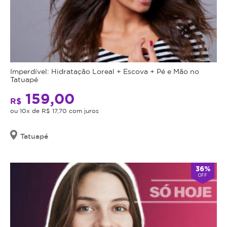
Imperdível: Hidratação Loreal + Escova + Pé e Mão no
Tatuapé
159,00
R$
ou 10x de R$ 17,70 com juros
Tatuapé
36%
OFF