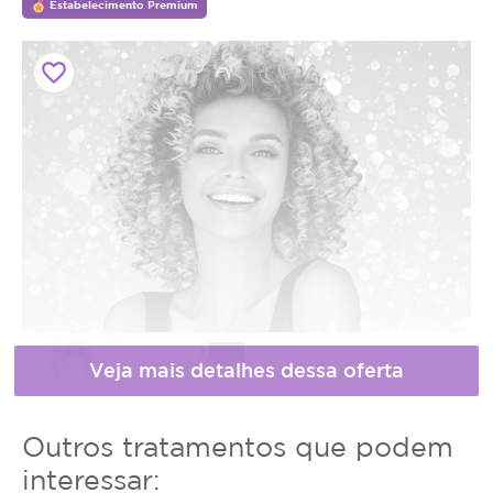
Estabelecimento Premium
favorite_border
* Fotos meramente ilustrativas
Horário
Outros tratamentos que podem
de
interessar: