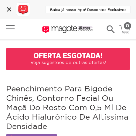
close
Baixa já nosso App! Descontos Exclusivos
0
search
OFERTA ESGOTADA!
Veja sugestões de outras ofertas!
Peenchimento Para Bigode
Chinês, Contorno Facial Ou
Maçã Do Rosto Com 0,5 Ml De
Ácido Hialurônico De Altíssima
Densidade