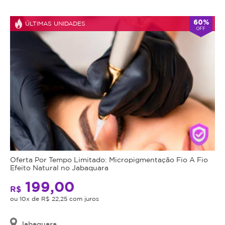
Atendimento
60%
ÚLTIMAS UNIDADES
OFF
-
alarm
Aberto
Fecha
double_arrow
agora
às
23:00
*Os
horários
podem
variar
em
feriados
e
em
datas
comemorativas.
Oferta Por Tempo Limitado: Micropigmentação Fio A Fio
Regras
Efeito Natural no Jabaquara
199,00
da
R$
ou 10x de R$ 22,25 com juros
Oferta
Jabaquara