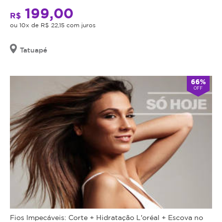
oferecendo
199,00
R$
o
ou 10x de R$ 22,15 com juros
procedimento,
fazer
Tatuapé
uma
avaliação
técnica
66%
OFF
e
esclarecer
dos
benefícios
e
riscos
a
saúde
do
procedimento.
Caso
não
Fios Impecáveis: Corte + Hidratação L'oréal + Escova no