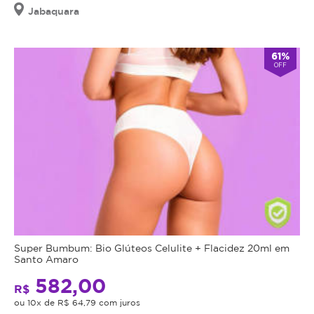
densidade
Jabaquara
consiga
tendo
comparecer
maior
no
61%
durabilidade
dia
OFF
e
agendado
conferindo
desmarcar
hidratação
com
para
24h
a
Ofertado
de
pele.
antecedência.
por:
Por
Após
ser
o
de
tratamento
Esté...
alta
iniciado,
densidade
não
Super Bumbum: Bio Glúteos Celulite + Flacidez 20ml em
VER OFERTAS
Santo Amaro
só
será
DESSE
PARCEIRO
pode
possível
582,00
R$
ser
a
5
ou 10x de R$ 64,79 com juros
aplicado
transferência