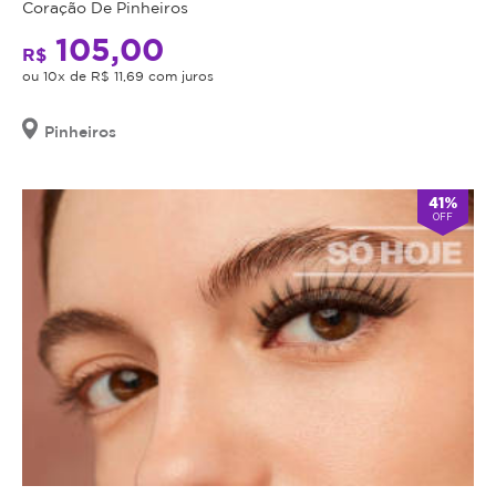
Coração De Pinheiros
seja
indicação,
105,00
R$
o
ou 10x de R$ 11,69 com juros
valor
adquirido
Pinheiros
será
revertido
em
41%
crédito
OFF
para
utilização
em
outros
procedimentos
dentro
da
plataforma.
Todo
cupom