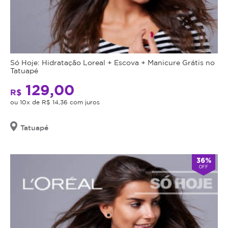
Só Hoje: Hidratação Loreal + Escova + Manicure Grátis no
Tatuapé
129,00
R$
ou 10x de R$ 14,36 com juros
Tatuapé
36%
OFF