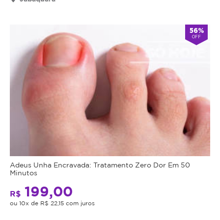
Cupom
válido
56%
por
OFF
90
dias
à
partir
da
data
da
compra.
Mais
Perfil
do
Informações
Cliente:
Adeus Unha Encravada: Tratamento Zero Dor Em 50
Feminino
Minutos
Ácido
e
199,00
hialuronico
R$
Masculino.
de
ou 10x de R$ 22,15 com juros
Caso
altíssima
não