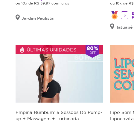
ou 10x de R$ 39,97 com juros
ou 10x de R$
com
24h
E
5
Jardim Paulista
de
antecedência.
Tatuapé
Após
o
80%
tratamento
ÚLTIMAS UNIDADES
OFF
iniciado,
não
será
possível
a
transferência
das
sessões
para
Empina Bumbum: 5 Sessões De Pump-
Lipo Sem 
terceiros.
up + Massagem + Turbinada
Lipocavita
Sujeito
a