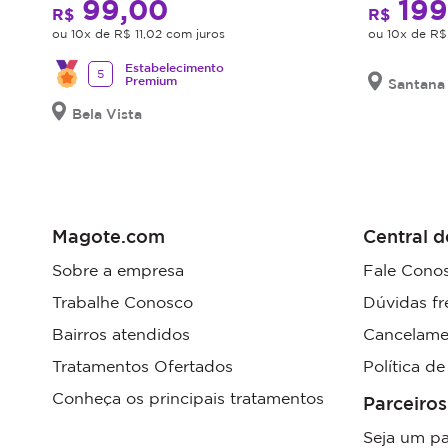
99,00
199
R$
R$
disponibilidade
ou 10x de R$ 11,02 com juros
ou 10x de R$
de
dias
Estabelecimento
5
Premium
Santana
e
horários.
Bela Vista
O
não
comparecimento
será
considerado
Magote.com
Central d
sessão
Sobre a empresa
Fale Cono
realizada.
Trabalhe Conosco
Dúvidas fr
Promoção
não
Bairros atendidos
Cancelame
cumulativa,
Tratamentos Ofertados
Política d
não
Conheça os principais tratamentos
haverá
Parceiros
troco
Seja um pa
nem