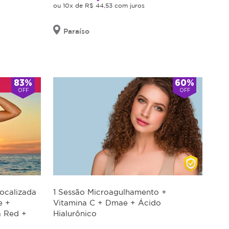
ou 10x de R$ 44,53 com juros
Paraíso
83%
60%
OFF
OFF
Localizada
1 Sessão Microagulhamento +
e +
Vitamina C + Dmae + Ácido
a Red +
Hialurônico
or Em 3