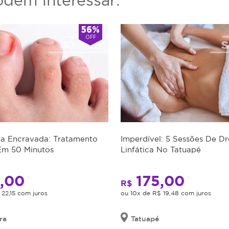
dem interessar:
Siga nosso canal no Whats
exclusivas e não perder a
56%
OFF
Comprar na Magote é
a Encravada: Tratamento
Imperdível: 5 Sessões De 
Em 50 Minutos
Linfática No Tatuapé
,00
175,00
R$
 22,15 com juros
ou 10x de R$ 19,48 com juros
ra
Tatuapé