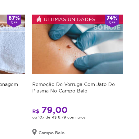
App para receber ofertas
Inscrever-se
s oportunidades!
67%
74%
ÚLTIMAS UNIDADES
OFF
OFF
 seguro?
Se não usar, posso trocar?
Drenagem
Remoção De Verruga Com Jato De
Plasma No Campo Belo
79,00
R$
ou 10x de R$ 8,79 com juros
Campo Belo