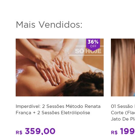
partir
da
data
Mais Vendidos:
da
compra.
36%
Perfil
OFF
do
Cliente:
Feminino
e
Masculino.
Caso
não
consiga
Imperdível: 2 Sessões Método Renata
01 Sessão 
comparecer
França + 2 Sessões Eletrólipolise
Corte (Fl
no
Jato De P
dia
agendado
359,00
199
R$
R$
desmarcar