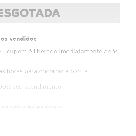
ESGOTADA
tos vendidos
u cupom é liberado imediatamente após
 horas para encerrar a oferta.
00% seu atendimento
 por cada amiga que comprar
mail_outline
Whatsapp
E-mail