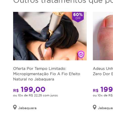
Outros tratamentos que po
de
Atendimento
60%
OFF
Segunda-
8:00-
feira
23:00
Terça-
8:00-
feira
23:00
Quarta-
8:00-
feira
23:00
Oferta Por Tempo Limitado:
Adeus Unh
Micropigmentação Fio A Fio Efeito
Zero Dor 
Quinta-
8:00-
Natural no Jabaquara
feira
23:00
199,00
199
R$
R$
Sexta-
8:00-
Aberto
ou 10x de R$ 22,25 com juros
ou 10x de R$
feira
agora
23:00
Jabaquara
Jabaqua
10:00-
Sábado
21:00