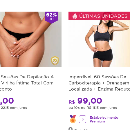
62%
ÚLTIMAS UNIDADES
OFF
4 Sessões De Depilação A
Imperdível: 60 Sessões De
 Virilha Íntima Total Com
Carboxiterapia + Drenagem
conto
Localizada + Enzima Redut
Super Desconto
,00
99,00
R$
 22,15 com juros
ou 10x de R$ 11,13 com juros
Estabelecimento
5
Premium