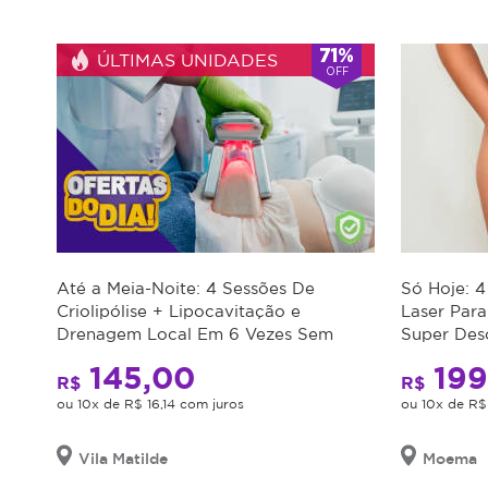
*Os
71%
ÚLTIMAS UNIDADES
horários
OFF
podem
variar
em
feriados
e
em
datas
comemorativas.
Regras
da
Até a Meia-Noite: 4 Sessões De
Só Hoje: 
Oferta
Criolipólise + Lipocavitação e
Laser Para
Drenagem Local Em 6 Vezes Sem
Super Des
Juros. Congele As Gordurinhas!
Cupom
145,00
199
R$
R$
válido
ou 10x de R$ 16,14 com juros
ou 10x de R$
por
90
dias
Vila Matilde
Moema
à