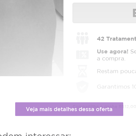
42
Tratamen
Use agora!
Se
a compra.
Restam poucas
Garantimos 1
Compartilhe e ganhe R$12,00
facebook
Facebook