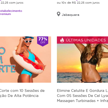
 22,25 com juros
ou 10x de R$ 22,25 com juros
stabelecimento
Premium
Jabaquara
77%
ÚLTIMAS UNIDADES
OFF
Corte com 10 Sessões de
Elimine Celulite E Gordura 
ção De Alta Potência
Com 05 Sessões De Cel Lys
Massagen Turbinadas + Infr
Aplicação De Creme Redut