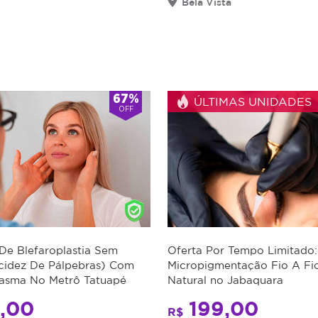
Bela Vista
67%
ÚLTIMAS UNIDADES
OFF
De Blefaroplastia Sem
Oferta Por Tempo Limitado:
acidez De Pálpebras) Com
Micropigmentação Fio A Fio
lasma No Metrô Tatuapé
Natural no Jabaquara
,00
199,00
R$