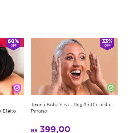
60%
33%
OFF
OFF
Toxina Botulínica - Região Da Testa -
 Efeito
Paraíso
399,00
R$