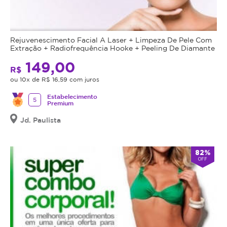
às
em
20h
até
e
dois
Rejuvenescimento Facial A Laser + Limpeza De Pele Com
aos
meses,
Extração + Radiofrequência Hooke + Peeling De Diamante
Sábados
após
149,00
das
a
R$
8h
primeira
ou 10x de R$ 16,59 com juros
às
sessão.
Estabelecimento
12h.
5
Durante
Premium
o
Agendamento
Jd. Paulista
tratamento,
com
o
24
equipamento
horas
82%
ataca
OFF
de
somente
antecedência.
as
Caso
células
não
de
consiga
gordura
comparecer