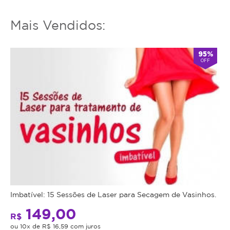
transferência
que
das
destrói
Mais Vendidos:
sessões
a
para
célula
terceiros.
95%
de
OFF
Sujeito
gordura.
a
Ela
disponibilidade
então
de
é
dias
liberada
e
lentamente
horários.
pelo
O
sistema
não
linfático
comparecimento
e
será
metabolizada
Imbatível: 15 Sessões de Laser para Secagem de Vasinhos.
considerado
no
sessão
fígado,
149,00
R$
realizada.
sem
ou 10x de R$ 16,59 com juros