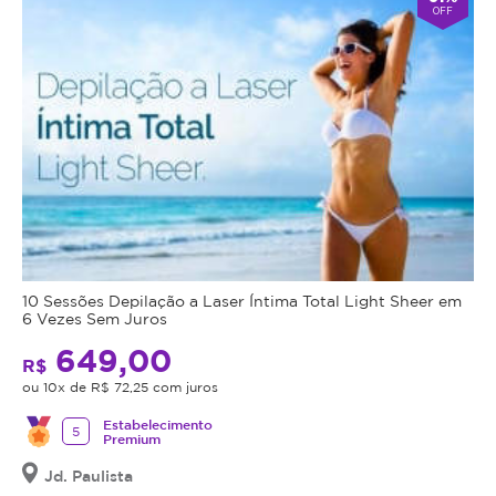
de
OFF
dia.
gel
Sujeito
durante
a
a
restrições
sessão.
médicas
Nessa
área
Obrigatório
que
a
sofre
apresentação
o
do
congelamento,
RG.
ocorre
Após
10 Sessões Depilação a Laser Íntima Total Light Sheer em
a
o
6 Vezes Sem Juros
Apoptose
tratamento
649,00
que
R$
iniciado,
é
ou 10x de R$ 72,25 com juros
não
a
será
Estabelecimento
5
morte
Premium
possível
celular
a
Jd. Paulista
programada,