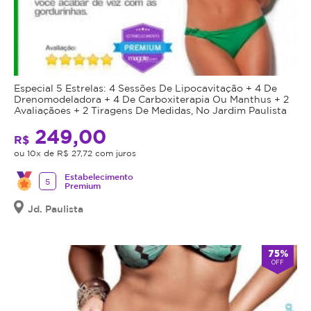
da
no
região
dia
selecionada.
agendado
O
desmarcar
aparelho
com
suga
Especial 5 Estrelas: 4 Sessões De Lipocavitação + 4 De
24h
a
Drenomodeladora + 4 De Carboxiterapia Ou Manthus + 2
de
Avaliaçãoes + 2 Tiragens De Medidas, No Jardim Paulista
gordura
antecedência.
e
249,00
R$
Cupons
a
ou 10x de R$ 27,72 com juros
por
mantém
cliente:
Estabelecimento
entre
5
Premium
03
seus
Jd. Paulista
Não
dois
recomendado
painéis
para
resfriando
75%
gestantes,
essa
OFF
lactantes,
região
hipersensibilidade,
de
e
-5º