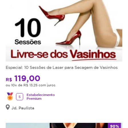
e
pressão
mecânica.
O
aquecimento
provocado
pelo
infravermelho
e
a
Especial: 10 Sessões de Laser para Secagem de Vasinhos
radiofrequência
119,00
aumenta
R$
o
ou 10x de R$ 13,25 com juros
metabolismo
Estabelecimento
das
5
Premium
células
Jd. Paulista
gordurosas,
diminuindo
o
90%