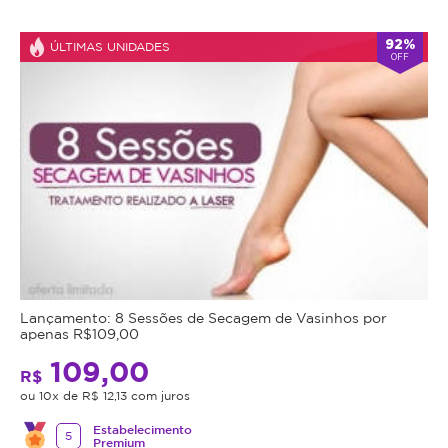
Atendimento
* Fotos meramente ilustrativas
92%
ÚLTIMAS UNIDADES
OFF
-
alarm
Aberto
Fecha
double_arrow
agora
às
21:00
*Os
horários
podem
variar
em
feriados
e
em
datas
comemorativas.
Lançamento: 8 Sessões de Secagem de Vasinhos por
Regras
apenas R$109,00
109,00
da
R$
ou 10x de R$ 12,13 com juros
Oferta
Estabelecimento
5
Premium