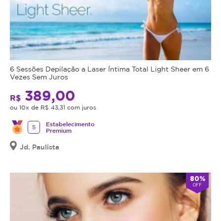
utilização
II
em
outros
procedimentos
É
dentro
o
da
mais
6 Sessões Depilação a Laser Íntima Total Light Sheer em 6
plataforma.
avançado
Vezes Sem Juros
Todo
sistema
389,00
R$
cupom
que
ou 10x de R$ 43,31 com juros
comprado
trata
possui
simultaneamente,
Estabelecimento
5
Premium
data
a
de
redução
Jd. Paulista
validade,
da
que
celulite,
é
80%
diminui
OFF
a
medidas
data
de
limite
circunferência