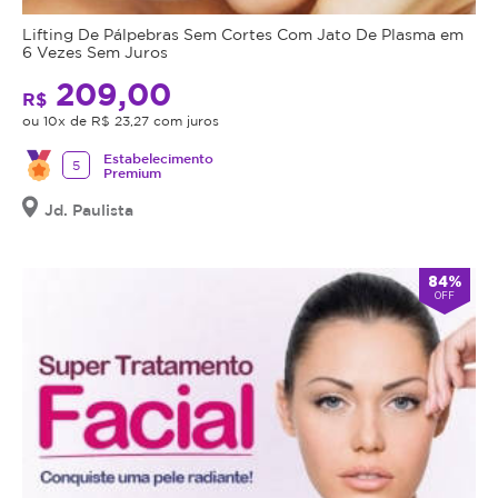
apenas
e
gordura
uma
a
Lifting De Pálpebras Sem Cortes Com Jato De Plasma em
e
6 Vezes Sem Juros
senha
sessão,
elimina
para
é
209,00
agendamento.
de
R$
possível
ou 10x de R$ 23,27 com juros
20
perder
Anuncia
a
na
de
Estabelecimento
5
Magote
25%
Premium
20%
desde
de
Dezembro/2012
a
Jd. Paulista
gordura
25%
da
da
região!
84%
gordura
OFF
Promoção
selecionada
válida
pelo
de:
equipamento,
Segunda
e
a
isso
Sexta
pode
das
ser
11h
observado