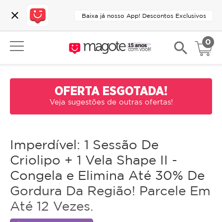
close
Baixa já nosso App! Descontos Exclusivos
0
search
OFERTA ESGOTADA!
Veja sugestões de outras ofertas!
Imperdível: 1 Sessão De
Criolipo + 1 Vela Shape II -
Congela e Elimina Até 30% De
Gordura Da Região! Parcele Em
Até 12 Vezes.