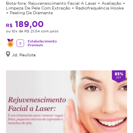
tratamento,
realização
Bota-fora: Rejuvenescimento Facial A Laser + Avaliação +
Limpeza De Pele Com Extração + Radiofrequência Hooke
a
do
+ Peeling De Diamante
pessoa
procedimento
189,00
não
anunciado,
R$
pode
é
ou 10x de R$ 21,04 com juros
estar
obrigação
Estabelecimento
com
do
5
Premium
sobrepeso.
estabelecimento
Jd. Paulista
A
que
criolipólise
está
é
oferecendo
85%
indicada
o
OFF
para
procedimento,
pessoas
fazer
que
uma
possuem
avaliação
gordura
técnica
localizada,
e
mas
esclarecer
que
dos