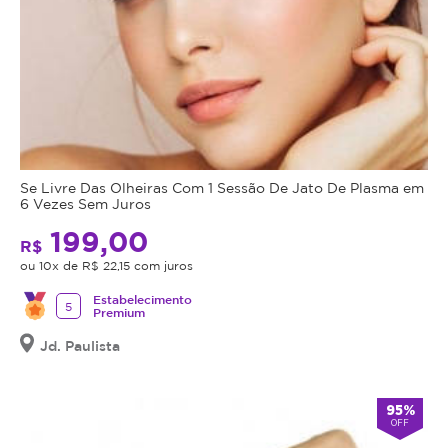
para
e
utilizá-
ainda
lo.
combate
Se
à
o
flacidez.
cupom
O
expirar,
Vela
você
Shape
Se Livre Das Olheiras Com 1 Sessão De Jato De Plasma em
não
une
6 Vezes Sem Juros
conseguirá
vários
199,00
mais
tipos
R$
utilizar
de
ou 10x de R$ 22,15 com juros
o
tecnologia
Estabelecimento
serviço
de
5
Premium
ou
combate
Jd. Paulista
estornar
à
o
celulite:
mesmo.
radiofrequência,
95%
infravermelho,
OFF
sucção