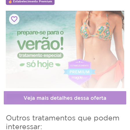
Estabelecimento Premium
favorite_border
Horário
Outros tratamentos que podem
de
interessar: