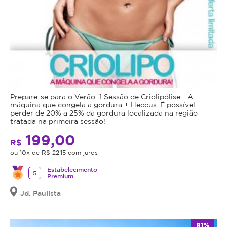
peles
a
bronzeadas.
-10º
por
Necessário
uma
agendar
hora.
uma
A
avaliação
sensação
antes
é
de
Prepare-se para o Verão: 1 Sessão de Criolipólise - A
de
realizar
máquina que congela a gordura + Heccus. É possível
um
perder de 20% a 25% da gordura localizada na região
o
tratada na primeira sessão!
puxão
procedimento.
firme.
199,00
Avaliação
R$
A
ou 10x de R$ 22,15 com juros
e
pele
Procedimento
Estabelecimento
é
5
não
Premium
protegida
são
Jd. Paulista
por
realizados
uma
no
película
mesmo
81%