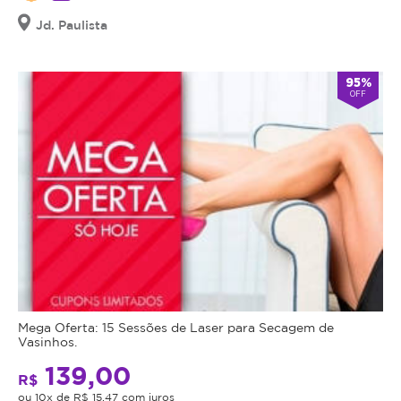
Cupom
Jd. Paulista
válido
por
90
95%
OFF
dias
à
partir
da
data
da
compra.
Mais
Dá
direito
Informações
à:
1
Criolipo
Mega Oferta: 15 Sessões de Laser para Secagem de
Sessão
Vasinhos.
de
139,00
Criolipo
R$
A
+
ou 10x de R$ 15,47 com juros