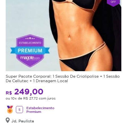
tamanho
OFF
delas.
Além
disso,
estimula
a
produção
de
colágeno,
melhorando
a
textura
Super Pacote Corporal: 1 Sessão De Criolipolise + 1 Sessão
e
De Cellutec + 1 Drenagem Local
firmeza
249,00
R$
da
ou 10x de R$ 27,72 com juros
pele.
Consequentemente,
Estabelecimento
5
Premium
reduz
à
Jd. Paulista
celulite.