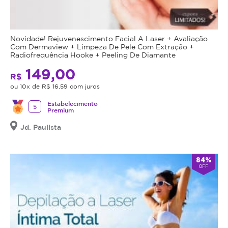
estão
benefícios
no
e
peso
riscos
Novidade! Rejuvenescimento Facial A Laser + Avaliação
ideal.
a
Com Dermaview + Limpeza De Pele Com Extração +
Radiofrequência Hooke + Peeling De Diamante
Ou
saúde
seja,
do
149,00
R$
é
procedimento.
ou 10x de R$ 16,59 com juros
perfeito
Caso
para
não
Estabelecimento
5
Premium
“aquela
seja
gordurinha
Jd. Paulista
indicação,
que
o
não
valor
84%
sai
adquirido
OFF
com
será
academia”.
revertido
em
Vela
crédito
para
Shape