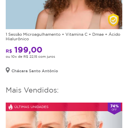
Up
mais
pode
utilizar
contribuir
o
para
serviço
"empinar"
ou
1 Sessão Microagulhamento + Vitamina C + Dmae + Ácido
os
estornar
Hialurônico
glúteos,
o
199,00
melhorando
mesmo.
R$
sua
ou 10x de R$ 22,15 com juros
aparência
e
Chácara Santo Antônio
sustentação.
Mais Vendidos:
74%
ÚLTIMAS UNIDADES
OFF