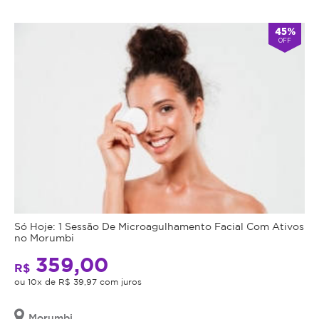
Atendimento
45%
OFF
-
alarm
Fechado
Abre
double_arrow
agora
às
9:00
*Os
horários
podem
variar
em
feriados
e
em
datas
comemorativas.
Só Hoje: 1 Sessão De Microagulhamento Facial Com Ativos
Regras
no Morumbi
359,00
da
R$
ou 10x de R$ 39,97 com juros
Oferta
Morumbi