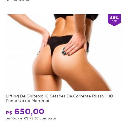
Cupom
válido
46%
por
OFF
90
dias
à
partir
da
data
da
compra.
Mais
Perfil
do
Informações
Cliente:
Lifting De Glúteos: 10 Sessões De Corrente Russa + 10
Feminino
Pump Up no Morumbi
Pump
e
650,00
Up
R$
Masculino.
é
ou 10x de R$ 72,36 com juros
Caso
indicado
não