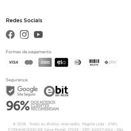
Redes Sociais
Formas de pagamento
Segurança
© 2026 . Todos os direitos reservados. Magote Ltda - CNPJ:
11.739.648/0001-09 Caixa Postal: 27025 - CEP: 04007-004 - São