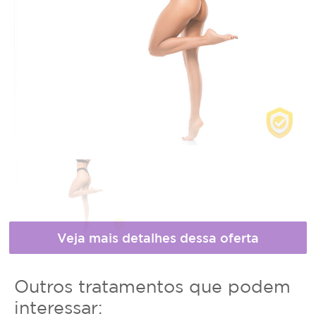
* Fotos meramente ilustrativas
Horário
Outros tratamentos que podem
de
interessar: