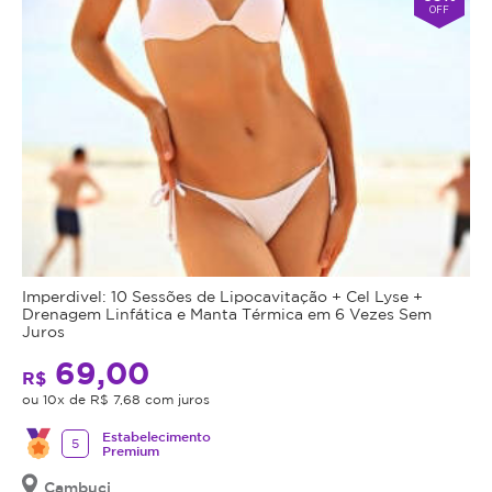
OFF
Imperdivel: 10 Sessões de Lipocavitação + Cel Lyse +
Drenagem Linfática e Manta Térmica em 6 Vezes Sem
Juros
69,00
R$
ou 10x de R$ 7,68 com juros
Estabelecimento
5
Premium
Cambuci