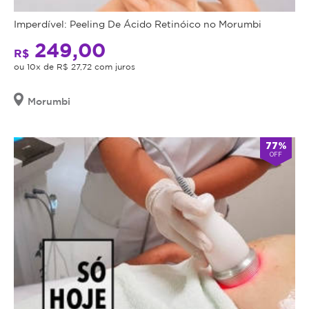
na
oferecendo
Imperdível: Peeling De Ácido Retinóico no Morumbi
região
o
dos
procedimento,
249,00
R$
glúteos.
fazer
ou 10x de R$ 27,72 com juros
Remodelar
uma
os
avaliação
Morumbi
Glúteos:
técnica
O
e
Pump
esclarecer
77%
Up
OFF
dos
tem
benefícios
como
e
objetivo
riscos
remodelar
a
os
saúde
glúteos,
do
proporcionando
procedimento.
uma
Caso
aparência
não