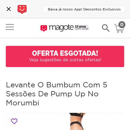
close
Baixa já nosso App! Descontos Exclusivos
0
search
OFERTA ESGOTADA!
Veja sugestões de outras ofertas!
Levante O Bumbum Com 5
Sessões De Pump Up No
Morumbi
favorite_border