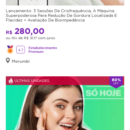
mais
seja
firme
indicação,
Lançamento: 3 Sessões De Criofrequência, A Máquina
e
Superpoderosa Para Redução De Gordura Localizada E
o
Flacidez + Avaliação De Bioimpedância
definida.
valor
Tonificar
280,00
adquirido
R$
os
será
ou 10x de R$ 31,17 com juros
Glúteos:
revertido
Estabelecimento
A
em
4.7
Premium
técnica
crédito
Morumbi
utilizada
para
no
utilização
Pump
em
60%
ÚLTIMAS UNIDADES
Up
outros
OFF
estimula
procedimentos
os
dentro
músculos
da
dos
plataforma.
glúteos,
Todo
ajudando
cupom
a