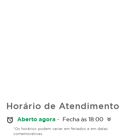
Horário de Atendimento
Aberto agora
- Fecha às 18:00
alarm
double_arrow
*Os horários podem variar em feriados e em datas
comemorativas.