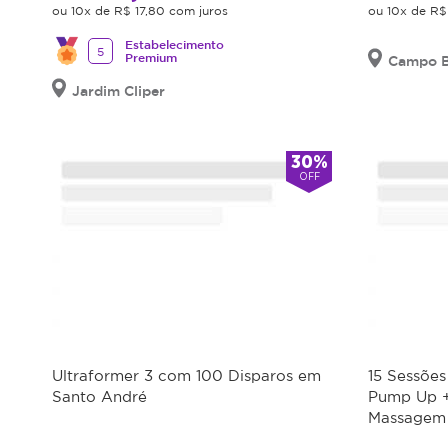
ou 10x de R$ 17,80 com juros
ou 10x de R$
com
24h
Estabelecimento
5
Premium
Campo B
de
antecedência.
Jardim Cliper
Após
o
30%
tratamento
OFF
iniciado,
não
será
possível
a
transferência
das
sessões
para
Ultraformer 3 com 100 Disparos em
15 Sessõ
terceiros.
Santo André
Pump Up +
Massagem 
Sujeito
a