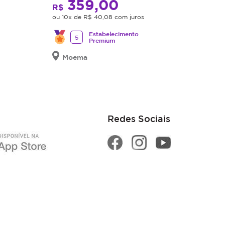
359,00
R$
ou 10x de R$ 40,08 com juros
Estabelecimento
5
Premium
Moema
Redes Sociais