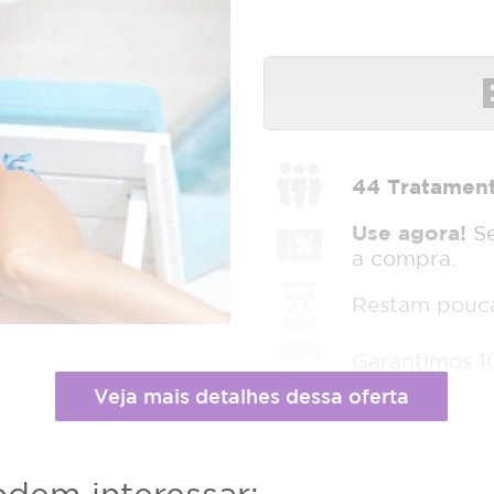
44
Tratamen
Use agora!
Se
a compra.
Restam poucas
Garantimos 1
Compartilhe e ganhe R$12,00
facebook
Facebook