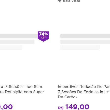
Bela Vista
74%
OFF
o: 5 Sessões Lipo Sem
Imperdível: Redução De P
lta Definição com Super
3 Sessões De Enzimas 1ml +
De Carbox
,00
149,00
R$