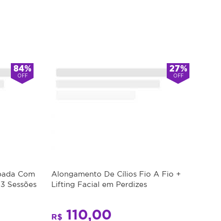
84%
27%
OFF
OFF
apada Com
Alongamento De Cílios Fio A Fio +
 3 Sessões
Lifting Facial em Perdizes
110,00
R$