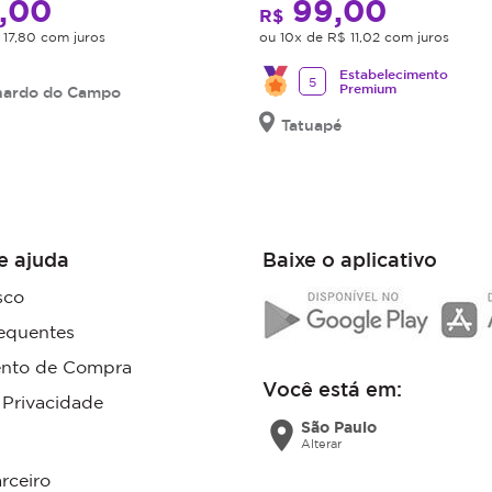
,00
99,00
R$
 17,80 com juros
ou 10x de R$ 11,02 com juros
Estabelecimento
5
Premium
nardo do Campo
Tatuapé
e ajuda
Baixe o aplicativo
sco
equentes
nto de Compra
Você está em:
e Privacidade
location_on
São Paulo
Alterar
rceiro