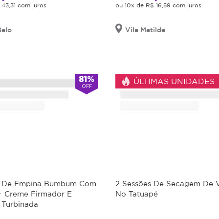
 43,31 com juros
ou 10x de R$ 16,59 com juros
elo
Vila Matilde
81%
ÚLTIMAS UNIDADES
OFF
es De Empina Bumbum Com
2 Sessões De Secagem De V
 Creme Firmador E
No Tatuapé
Turbinada