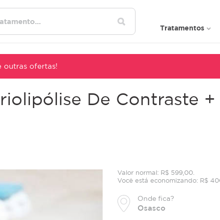
Tratamentos
 outras ofertas!
Criolipólise De Contraste
Valor normal: R$ 599,00.
Você está economizando: R$ 40
Onde fica?
Osasco