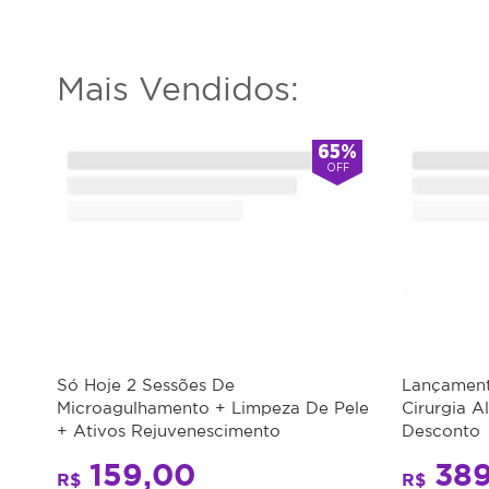
partir
da
data
Mais Vendidos:
da
compra.
65%
Perfil
OFF
do
Cliente:
Feminino
e
Masculino.
Caso
não
consiga
Só Hoje 2 Sessões De
Lançament
comparecer
Microagulhamento + Limpeza De Pele
Cirurgia A
no
+ Ativos Rejuvenescimento
Desconto
dia
agendado
159,00
389
R$
R$
desmarcar