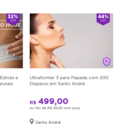
32%
44%
App para receber ofertas
Inscrever-se
OFF
OFF
s oportunidades!
 seguro?
Se não usar, posso trocar?
strias e
Ultraformer 3 para Papada com 200
turais
Disparos em Santo André
499,00
R$
ou 10x de R$ 55,55 com juros
Santo André