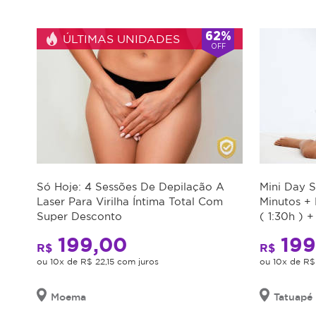
*Os
62%
ÚLTIMAS UNIDADES
horários
OFF
podem
variar
em
feriados
e
em
datas
comemorativas.
Regras
da
Só Hoje: 4 Sessões De Depilação A
Mini Day 
Oferta
Laser Para Virilha Íntima Total Com
Minutos +
Super Desconto
( 1:30h ) 
Minutos
Cupom
199,00
199
R$
R$
válido
ou 10x de R$ 22,15 com juros
ou 10x de R$
por
90
dias
Moema
Tatuapé
à