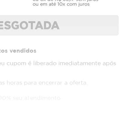
ou em até 10x com juros
ESGOTADA
tos vendidos
u cupom é liberado imediatamente após
 horas para encerrar a oferta.
00% seu atendimento
 por cada amiga que comprar
mail_outline
Whatsapp
E-mail