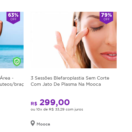
63%
79%
OFF
OFF
 Área -
3 Sessões Blefaroplastia Sem Corte
uteos/braços/coxas
Com Jato De Plasma Na Mooca
299,00
R$
ou 10x de R$ 33,29 com juros
Mooca