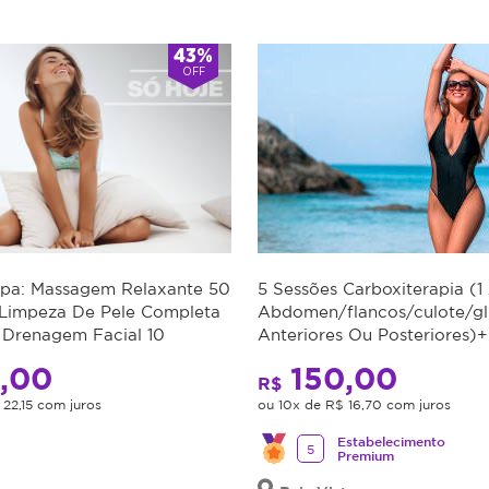
43%
OFF
Spa: Massagem Relaxante 50
5 Sessões Carboxiterapia (1
 Limpeza De Pele Completa
Abdomen/flancos/culote/gl
+ Drenagem Facial 10
Anteriores Ou Posteriores)+
Plataforma Vibratória
,00
150,00
R$
 22,15 com juros
ou 10x de R$ 16,70 com juros
Estabelecimento
5
Premium