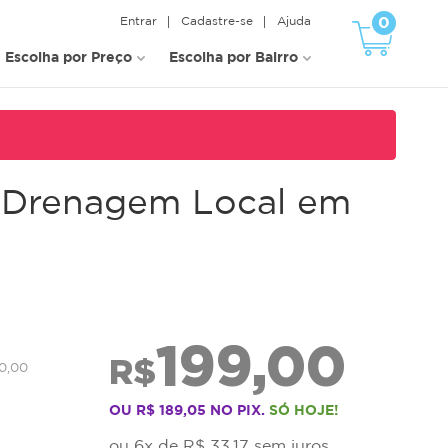
0
Entrar
Cadastre-se
Ajuda
Escolha por Preço
Escolha por Bairro
 + Drenagem Local em
199,00
R$
0,00
OU R$ 189,05 NO PIX.
SÓ HOJE!
ou 6x de R$ 33,17 sem juros