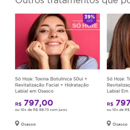
Outros tratamentos que po
de
Atendimento
39%
OFF
Segunda-
8:00-
feira
20:00
Terça-
8:00-
feira
20:00
Quarta-
8:00-
feira
20:00
Só Hoje: Toxina Botulínica 50ui +
Só Hoje: T
Revitalização Facial + Hidratação
Revitaliza
Quinta-
8:00-
Fechado
Labial em Osasco
Labial Em
feira
agora
20:00
797,00
797
R$
R$
Sexta-
8:00-
ou 10x de R$ 88,73 com juros
ou 10x de R$
feira
20:00
Osasco
Osasco
9:00-
Sábado
14:00