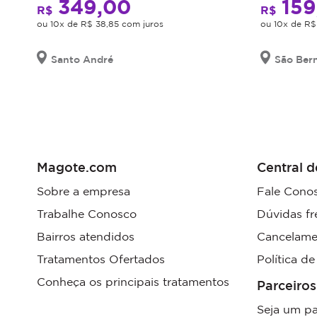
349,00
159
R$
R$
disponibilidade
ou 10x de R$ 38,85 com juros
ou 10x de R$
de
dias
Santo André
São Ber
e
horários.
O
não
comparecimento
será
considerado
Magote.com
Central d
sessão
Sobre a empresa
Fale Cono
realizada.
Trabalhe Conosco
Dúvidas fr
Promoção
não
Bairros atendidos
Cancelame
cumulativa,
Tratamentos Ofertados
Política d
não
Conheça os principais tratamentos
haverá
Parceiros
troco
Seja um pa
nem