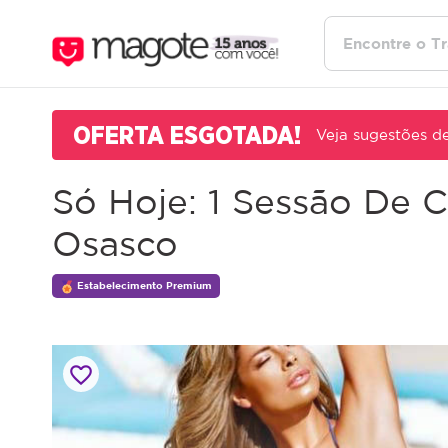
OFERTA ESGOTADA!
Veja sugestões de
Só Hoje: 1 Sessão De 
Osasco
Estabelecimento Premium
favorite_border