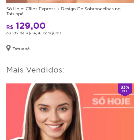
mais
Só Hoje: Cílios Express + Design De Sobrancelhas no
utilizar
Tatuapé
o
129,00
serviço
R$
ou 10x de R$ 14,36 com juros
ou
estornar
o
Tatuapé
mesmo.
Mais Vendidos:
33%
OFF