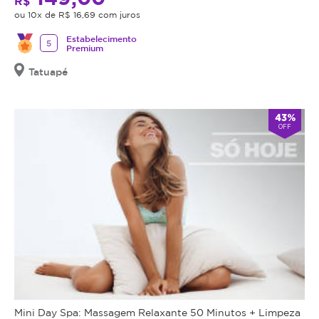
R$
oferecendo
ou 10x de R$ 16,69 com juros
o
Estabelecimento
5
procedimento,
Premium
fazer
Tatuapé
uma
avaliação
técnica
43%
OFF
e
esclarecer
dos
benefícios
e
riscos
a
saúde
do
procedimento.
Caso
não
Mini Day Spa: Massagem Relaxante 50 Minutos + Limpeza