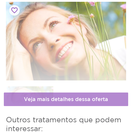
favorite_border
Horário
Outros tratamentos que podem
de
* Fotos meramente ilustrativas
interessar: