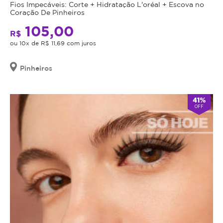
comprado
Fios Impecáveis: Corte + Hidratação L'oréal + Escova no
Coração De Pinheiros
possui
data
105,00
R$
de
ou 10x de R$ 11,69 com juros
validade,
que
Pinheiros
é
a
data
41%
limite
OFF
para
utilizá-
lo.
Se
o
cupom
expirar,
você
não
conseguirá