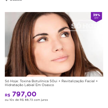
Cupom
válido
39%
por
OFF
90
dias
à
partir
da
data
da
compra.
Mais
Perfil
do
Informações
Cliente:
Só Hoje: Toxina Botulínica 50ui + Revitalização Facial +
Feminino
Hidratação Labial Em Osasco
Com
e
797,00
a
R$
Masculino.
Limpeza
ou 10x de R$ 88,73 com juros
Caso
de
não