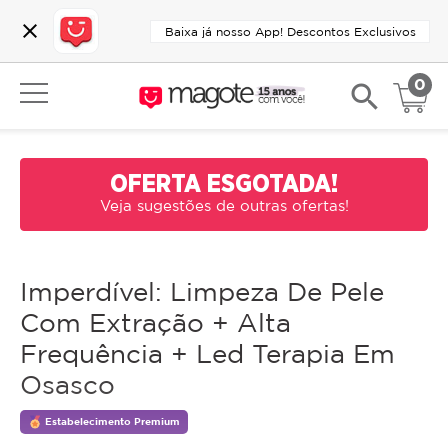
close
Baixa já nosso App! Descontos Exclusivos
0
search
OFERTA ESGOTADA!
Veja sugestões de outras ofertas!
Imperdível: Limpeza De Pele
Com Extração + Alta
Frequência + Led Terapia Em
Osasco
Estabelecimento Premium