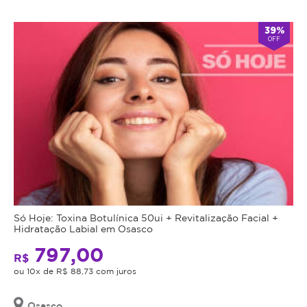
Atendimento
39%
OFF
-
alarm
Aberto
Fecha
double_arrow
agora
às
20:00
*Os
horários
podem
variar
em
feriados
e
em
datas
comemorativas.
Só Hoje: Toxina Botulínica 50ui + Revitalização Facial +
Regras
Hidratação Labial em Osasco
797,00
da
R$
ou 10x de R$ 88,73 com juros
Oferta
Osasco