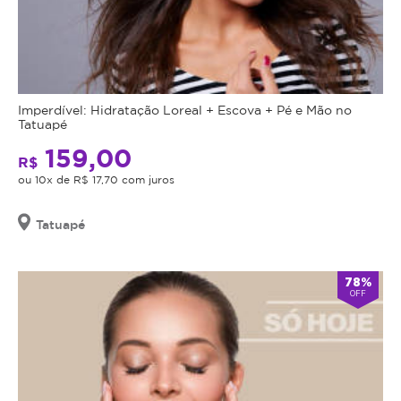
Imperdível: Hidratação Loreal + Escova + Pé e Mão no
Tatuapé
159,00
R$
ou 10x de R$ 17,70 com juros
Tatuapé
78%
OFF