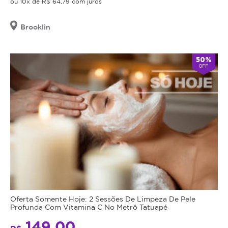
Promoção
ou 10x de R$ 64,79 com juros
compra
não
você
cumulativa,
receberá
Brooklin
o
não
telefone
haverá
e
troco
50%
a
OFF
senha
nem
para
crédito.
agendamento.
Antes
Anuncia
da
na
realização
Magote
desde
do
Setembro/2018
procedimento
anunciado,
é
obrigação
do
Oferta Somente Hoje: 2 Sessões De Limpeza De Pele
estabelecimento
Profunda Com Vitamina C No Metrô Tatuapé
que
149,00
está