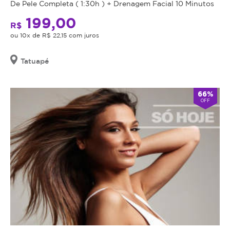
De Pele Completa ( 1:30h ) + Drenagem Facial 10 Minutos
seja
indicação,
199,00
R$
o
ou 10x de R$ 22,15 com juros
valor
adquirido
Tatuapé
será
revertido
em
66%
crédito
OFF
para
utilização
em
outros
procedimentos
dentro
da
plataforma.
Todo
cupom