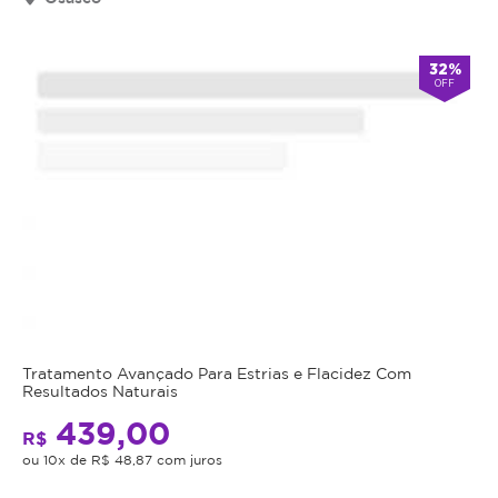
válido
por
90
32%
OFF
dias
à
partir
da
data
da
compra.
Mais
Perfil
do
Informações
Cliente:
Feminino
A
e
Tratamento Avançado Para Estrias e Flacidez Com
Resultados Naturais
Criolipolise
Masculino.
de
439,00
Caso
R$
Contraste
não
ou 10x de R$ 48,87 com juros
é
consiga