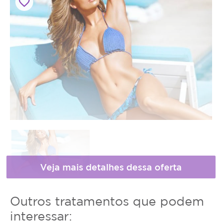
favorite_border
Horário
* Fotos meramente ilustrativas
Outros tratamentos que podem
de
interessar: