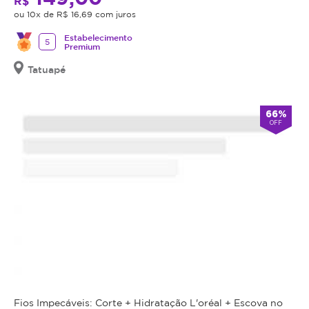
R$
o
ou 10x de R$ 16,69 com juros
procedimento,
fazer
Estabelecimento
5
Premium
uma
avaliação
Tatuapé
técnica
e
66%
esclarecer
OFF
dos
benefícios
e
riscos
a
saúde
do
procedimento.
Caso
não
seja
Fios Impecáveis: Corte + Hidratação L'oréal + Escova no
indicação,