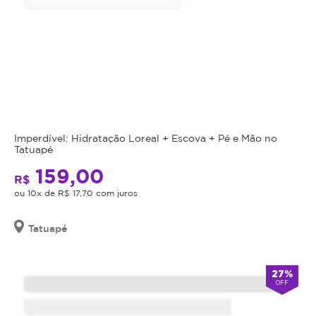
Imperdível: Hidratação Loreal + Escova + Pé e Mão no
Tatuapé
159,00
R$
ou 10x de R$ 17,70 com juros
Tatuapé
27%
OFF