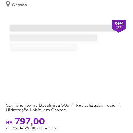
01
comparecer
Osasco
hora
no
de
dia
atendimento
agendado
39%
aquecendo
OFF
desmarcar
o
com
local
24h
depois
Ofertado
de
45
antecedência.
por:
minutos
Após
resfriando
o
e
tratamento
mais
Izab...
iniciado,
10
não
minutos
VER OFERTAS
será
DESSE
aquecendo.
Só Hoje: Toxina Botulínica 50ui + Revitalização Facial +
PARCEIRO
possível
O
Hidratação Labial em Osasco
a
aquecimento
5
797,00
transferência
R$
EXCELENTE
evita
das
ou 10x de R$ 88,73 com juros
que
de
160