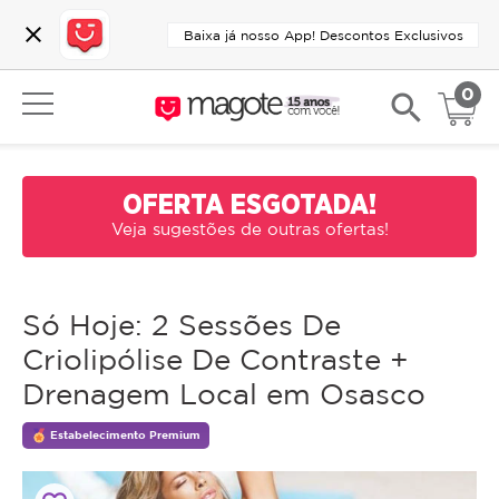
close
Baixa já nosso App! Descontos Exclusivos
0
search
OFERTA ESGOTADA!
Veja sugestões de outras ofertas!
Só Hoje: 2 Sessões De
Criolipólise De Contraste +
Drenagem Local em Osasco
Estabelecimento Premium