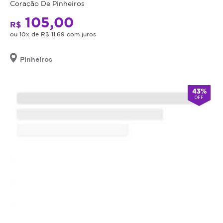
Coração De Pinheiros
o
105,00
valor
R$
adquirido
ou 10x de R$ 11,69 com juros
será
revertido
Pinheiros
em
crédito
para
43%
OFF
utilização
em
outros
procedimentos
dentro
da
plataforma.
Todo
cupom
comprado
possui