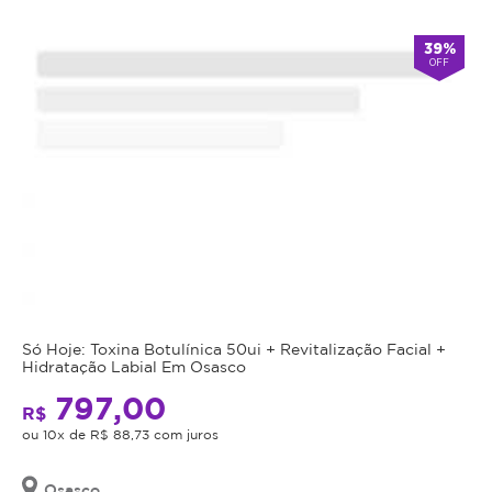
Atendimento
39%
OFF
Fechado
alarm
double_arrow
agora
*Os
horários
podem
variar
em
feriados
e
em
datas
comemorativas.
Regras
Só Hoje: Toxina Botulínica 50ui + Revitalização Facial +
da
Hidratação Labial Em Osasco
797,00
Oferta
R$
ou 10x de R$ 88,73 com juros
Cupom
Osasco