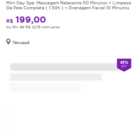
Mini Day Spa: Massagem Relaxante 50 Minutos + Limpeza
data
De Pele Completa ( 1:30h ) + Drenagem Facial 10 Minutos
de
199,00
validade,
R$
que
ou 10x de R$ 22,15 com juros
é
a
Tatuapé
data
limite
para
41%
OFF
utilizá-
lo.
Se
o
cupom
expirar,
você
não
conseguirá
mais