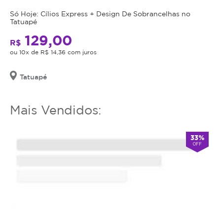
utilizar
o
Só Hoje: Cílios Express + Design De Sobrancelhas no
Tatuapé
serviço
ou
129,00
R$
estornar
ou 10x de R$ 14,36 com juros
o
mesmo.
Tatuapé
Mais Vendidos:
33%
OFF