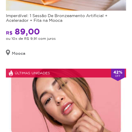
data
de
Imperdível: 1 Sessão De Bronzeamento Artificial +
validade,
Acelerador + Fita na Mooca
que
89,00
é
R$
a
ou 10x de R$ 9,91 com juros
data
limite
Mooca
para
utilizá-
lo.
42%
ÚLTIMAS UNIDADES
OFF
Se
o
cupom
expirar,
você
não
conseguirá
mais