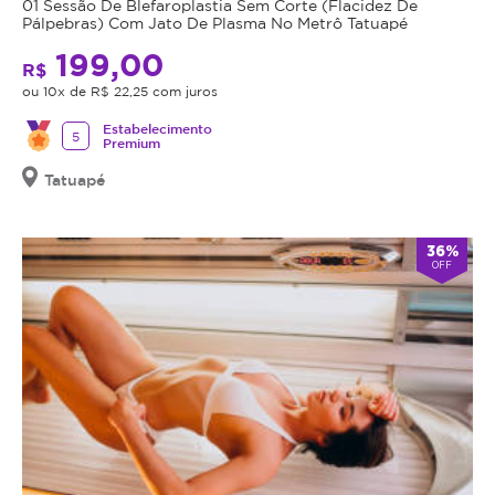
01 Sessão De Blefaroplastia Sem Corte (Flacidez De
o
Pálpebras) Com Jato De Plasma No Metrô Tatuapé
valor
199,00
R$
adquirido
ou 10x de R$ 22,25 com juros
será
revertido
Estabelecimento
5
Premium
em
crédito
Tatuapé
para
utilização
em
36%
OFF
outros
procedimentos
dentro
da
plataforma.
Todo
cupom
comprado
possui