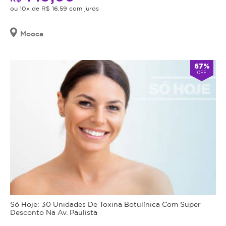
cumulativa,
Após
ou 10x de R$ 16,59 com juros
a
não
compra
haverá
você
Mooca
troco
receberá
o
nem
telefone
crédito.
67%
e
OFF
Antes
a
senha
da
para
realização
agendamento.
do
procedimento
Anuncia
na
anunciado,
Magote
desde
é
Maio/2024
obrigação
do
estabelecimento
que
Só Hoje: 30 Unidades De Toxina Botulínica Com Super
está
Desconto Na Av. Paulista
oferecendo