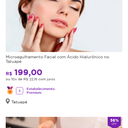
Microagulhamento Facial com Ácido Hialurônico no
Tatuapé
199,00
R$
ou 10x de R$ 22,15 com juros
Estabelecimento
5
Premium
Tatuapé
56%
OFF