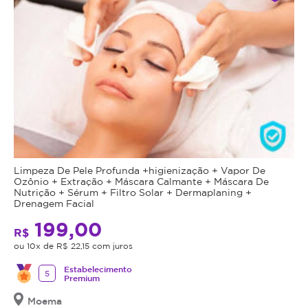
Limpeza De Pele Profunda +higienização + Vapor De
Ozônio + Extração + Máscara Calmante + Máscara De
Nutrição + Sérum + Filtro Solar + Dermaplaning +
Drenagem Facial
199,00
R$
ou 10x de R$ 22,15 com juros
Estabelecimento
5
Premium
Moema