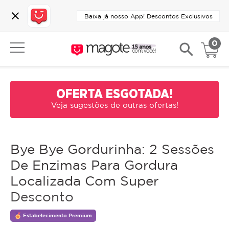
close
Baixa já nosso App! Descontos Exclusivos
0
search
OFERTA ESGOTADA!
Veja sugestões de outras ofertas!
Bye Bye Gordurinha: 2 Sessões
De Enzimas Para Gordura
Localizada Com Super
Desconto
Estabelecimento Premium