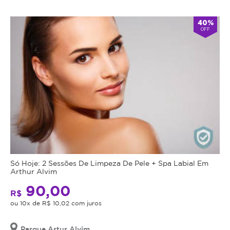
Atendimento
40%
OFF
Fechado
alarm
double_arrow
agora
*Os
horários
podem
variar
em
feriados
e
em
datas
comemorativas.
Regras
Só Hoje: 2 Sessões De Limpeza De Pele + Spa Labial Em
da
Arthur Alvim
90,00
Oferta
R$
ou 10x de R$ 10,02 com juros
Cupom
Parque Artur Alvim