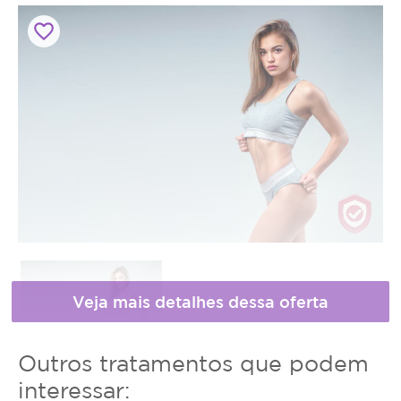
favorite_border
Horário
Outros tratamentos que podem
de
* Fotos meramente ilustrativas
interessar: