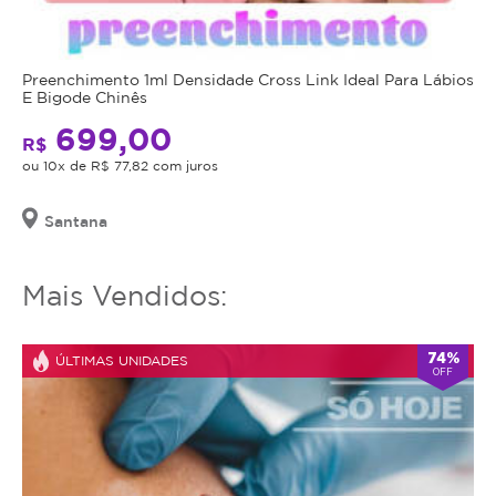
utilizar
o
serviço
ou
Preenchimento 1ml Densidade Cross Link Ideal Para Lábios
E Bigode Chinês
estornar
o
699,00
R$
mesmo.
ou 10x de R$ 77,82 com juros
Santana
Mais Vendidos:
74%
ÚLTIMAS UNIDADES
OFF