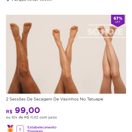
válido
por
90
67%
OFF
dias
à
partir
da
data
da
compra.
Mais
Perfil
do
Informações
Cliente:
Feminino
Conheça
e
2 Sessões De Secagem De Vasinhos No Tatuapé
o
Masculino.
99,00
R$
nosso
Caso
ou 10x de R$ 11,02 com juros
ativo
não
com
Estabelecimento
consiga
5
Premium