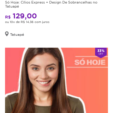
Só Hoje: Cílios Express + Design De Sobrancelhas no
e
data
Tatuapé
beleza!
de
129,00
validade,
R$
que
ou 10x de R$ 14,36 com juros
é
a
Tatuapé
data
limite
para
33%
OFF
utilizá-
lo.
Se
o
cupom
expirar,
você
não
conseguirá
mais