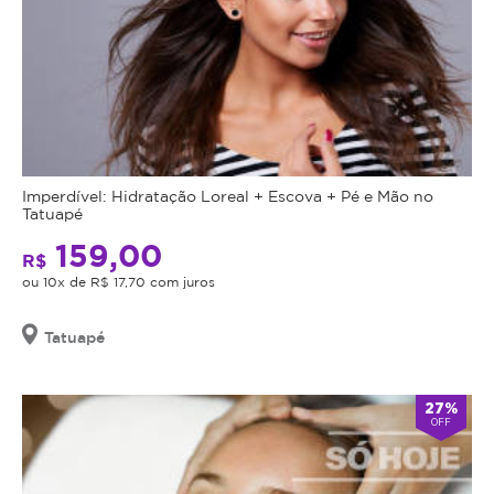
Imperdível: Hidratação Loreal + Escova + Pé e Mão no
Tatuapé
159,00
R$
ou 10x de R$ 17,70 com juros
Tatuapé
27%
OFF