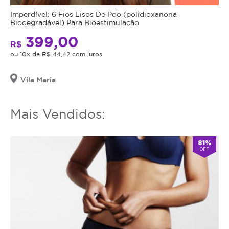
utilizar
o
Imperdível: 6 Fios Lisos De Pdo (polidioxanona
Biodegradável) Para Bioestimulação
serviço
ou
399,00
R$
estornar
ou 10x de R$ 44,42 com juros
o
mesmo.
Vila Maria
Mais Vendidos:
81%
OFF