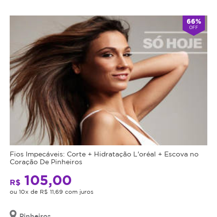
Atendimento
66%
OFF
Fechado
alarm
double_arrow
agora
*Os
horários
podem
variar
em
feriados
e
em
datas
comemorativas.
Regras
Fios Impecáveis: Corte + Hidratação L'oréal + Escova no
da
Coração De Pinheiros
105,00
Oferta
R$
ou 10x de R$ 11,69 com juros
Cupom
Pinheiros