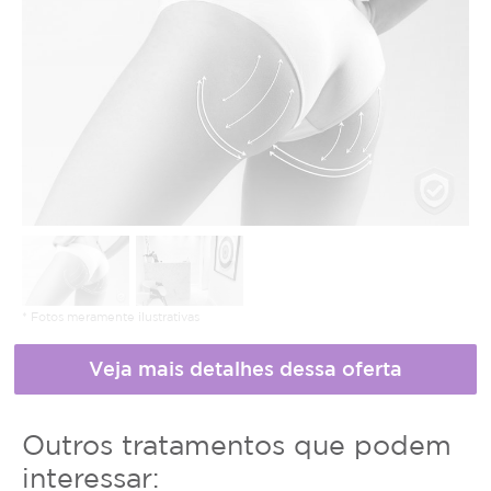
* Fotos meramente ilustrativas
Horário
Outros tratamentos que podem
de
interessar: