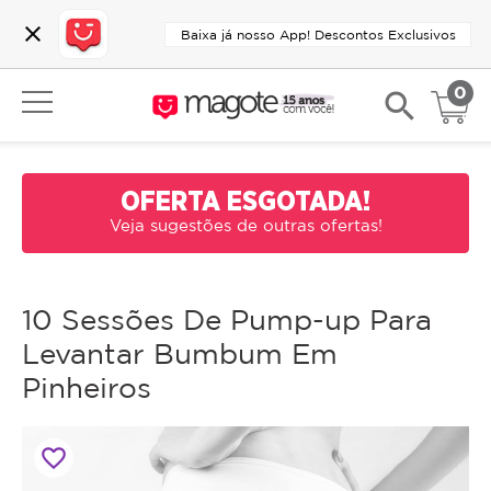
close
Baixa já nosso App! Descontos Exclusivos
0
search
OFERTA ESGOTADA!
Veja sugestões de outras ofertas!
10 Sessões De Pump-up Para
Levantar Bumbum Em
Pinheiros
favorite_border