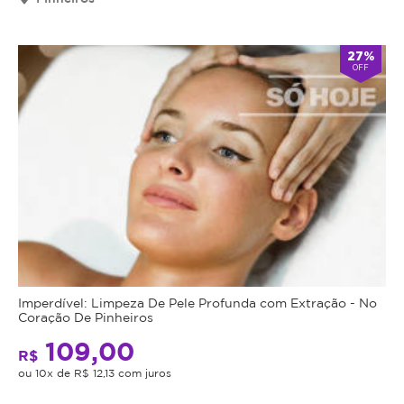
válido
por
90
27%
OFF
dias
à
partir
da
data
da
compra.
Mais
Perfil
do
Informações
Cliente:
Feminino
Conquiste
e
Imperdível: Limpeza De Pele Profunda com Extração - No
Coração De Pinheiros
o
Masculino.
Bumbum
109,00
Caso
R$
dos
não
ou 10x de R$ 12,13 com juros
Sonhos
consiga