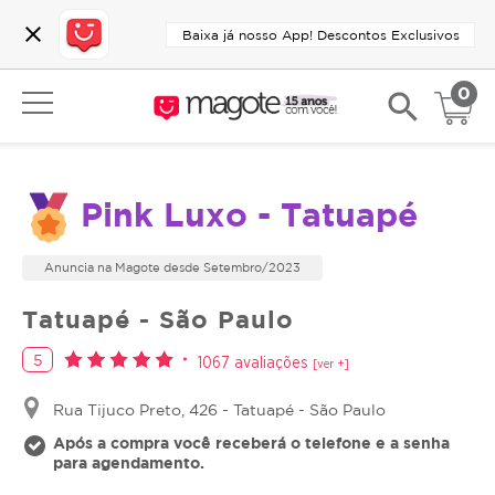
close
Baixa já nosso App! Descontos Exclusivos
0
search
Pink Luxo - Tatuapé
Anuncia na Magote desde Setembro/2023
Tatuapé - São Paulo
5
1067 avaliações
[ver +]
Rua Tijuco Preto, 426 - Tatuapé - São Paulo
Após a compra você receberá o telefone e a senha
para agendamento.