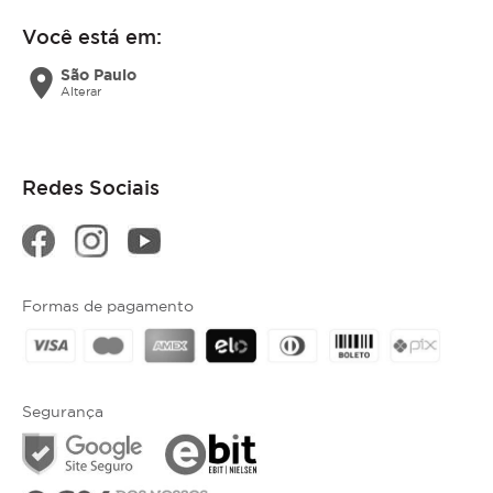
Você está em:
location_on
São Paulo
Alterar
Redes Sociais
Formas de pagamento
Segurança