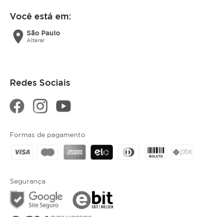
Você está em:
location_on
São Paulo
Alterar
Redes Sociais
Formas de pagamento
Segurança