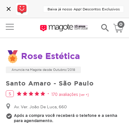
close
Baixa já nosso App! Descontos Exclusivos
0
search
Rose Estética
Anuncia na Magote desde Outubro/2018
Santo Amaro - São Paulo
5
170 avaliações
[ver +]
Av. Ver. João De Luca, 660
Após a compra você receberá o telefone e a senha
para agendamento.