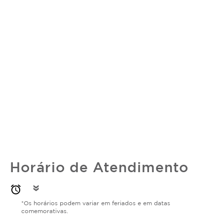
Horário de Atendimento
alarm
double_arrow
*Os horários podem variar em feriados e em datas
comemorativas.