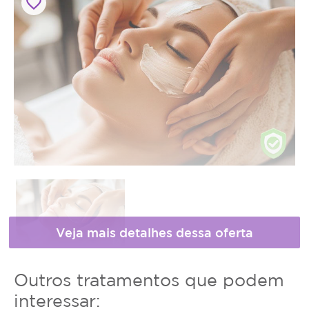
favorite_border
Horário
* Fotos meramente ilustrativas
Outros tratamentos que podem
de
interessar: