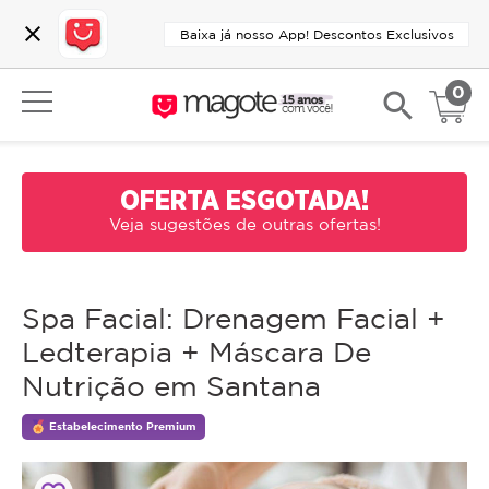
close
Baixa já nosso App! Descontos Exclusivos
0
search
OFERTA ESGOTADA!
Veja sugestões de outras ofertas!
Spa Facial: Drenagem Facial +
Ledterapia + Máscara De
Nutrição em Santana
Estabelecimento Premium