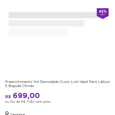
Atendimento
42%
OFF
Fechado
alarm
double_arrow
agora
*Os
horários
podem
variar
em
feriados
e
em
datas
comemorativas.
Regras
Preenchimento 1ml Densidade Cross Link Ideal Para Lábios
da
E Bigode Chinês
699,00
Oferta
R$
ou 10x de R$ 77,82 com juros
Cupom
Santana