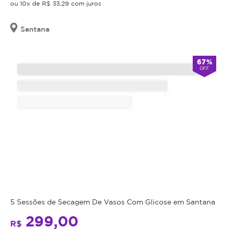
ou 10x de R$ 33,29 com juros
adquirido
será
Santana
revertido
em
crédito
67%
para
OFF
utilização
em
outros
procedimentos
dentro
da
plataforma.
Todo
cupom
comprado
possui
5 Sessões de Secagem De Vasos Com Glicose em Santana
data
299,00
R$
de