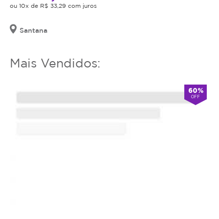
serviço
ou 10x de R$ 33,29 com juros
ou
estornar
Santana
o
mesmo.
Mais Vendidos:
60%
OFF