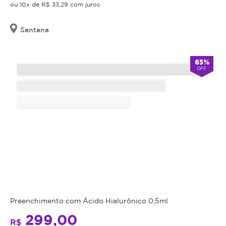
ou 10x de R$ 33,29 com juros
validade,
que
é
Santana
a
data
65%
limite
OFF
para
utilizá-
lo.
Se
o
cupom
expirar,
você
não
conseguirá
mais
Preenchimento com Ácido Hialurônico 0,5ml
utilizar
o
299,00
R$