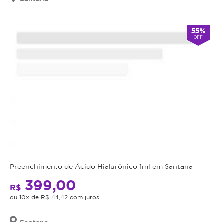
válido
por
90
55%
OFF
dias
à
partir
da
data
da
compra.
Mais
Perfil
do
Informações
Cliente:
Feminino.
Drenagem
Preenchimento de Ácido Hialurônico 1ml em Santana
Caso
Facial:
não
399,00
R$
consiga
Renove
ou 10x de R$ 44,42 com juros
comparecer
Sua
no
Santana