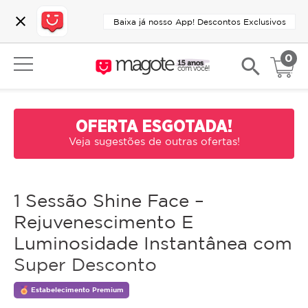
close
Baixa já nosso App! Descontos Exclusivos
0
search
OFERTA ESGOTADA!
Veja sugestões de outras ofertas!
1 Sessão Shine Face –
Rejuvenescimento E
Luminosidade Instantânea com
Super Desconto
Estabelecimento Premium