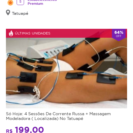
tratamento:
5
Premium
Efeito
Tatuapé
glow
imediato
e
64%
ÚLTIMAS UNIDADES
OFF
natural
Pele
mais
uniforme,
hidratada
e
rejuvenescida
Melhora
da
textura
e
firmeza
Só Hoje: 4 Sessões De Corrente Russa + Massagem
Modeladora ( Localizada) No Tatuapé
Estímulo
à
199,00
R$