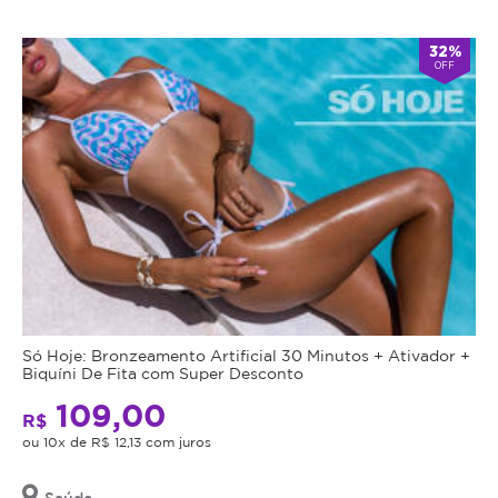
Cupom
válido
32%
OFF
por
90
dias
à
partir
da
data
da
compra.
Mais
Perfil
do
Informações
Só Hoje: Bronzeamento Artificial 30 Minutos + Ativador +
Cliente:
Biquíni De Fita com Super Desconto
Feminino
Shine
109,00
e
R$
Masculino.
ou 10x de R$ 12,13 com juros
Face:
Caso
não
Saúde