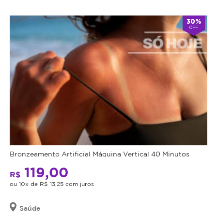
* Fotos meramente ilustrativas
Atendimento
30%
OFF
-
alarm
Fechado
Abre
double_arrow
agora
às
9:00
*Os
horários
podem
variar
em
feriados
e
em
datas
comemorativas.
Bronzeamento Artificial Máquina Vertical 40 Minutos
Regras
119,00
R$
da
ou 10x de R$ 13,25 com juros
Oferta
Saúde