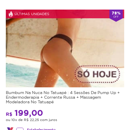
Poros
dilatados
78%
ÚLTIMAS UNIDADES
OFF
e
textura
desigual
Primeiros
sinais
de
envelhecimento
Necessidade
de
hidratação
profunda
e
Bumbum Na Nuca No Tatuapé : 4 Sessões De Pump Up +
Endermoderapia + Corrente Russa + Massagem
revitalização
Modeladora No Tatuapé
Benefícios
199,00
R$
do
ou 10x de R$ 22,25 com juros
Estabelecimento