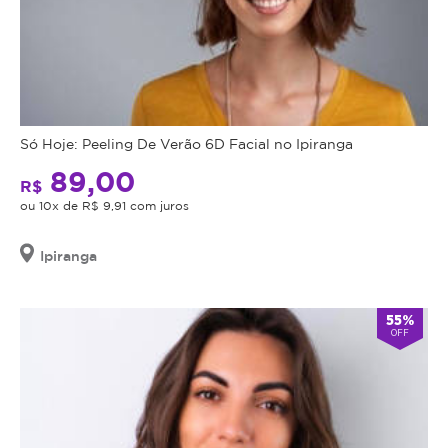
firme,
hidratada
e
radiante.
Só Hoje: Peeling De Verão 6D Facial no Ipiranga
89,00
R$
ou 10x de R$ 9,91 com juros
Ipiranga
55%
OFF