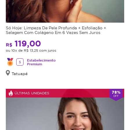
forma
moderna,
eficaz
e
segura
,
Só Hoje: Limpeza De Pele Profunda + Esfoliação +
Selagem Com Colágeno Em 6 Vezes Sem Juros
sem
procedimentos
119,00
R$
invasivos.
ou 10x de R$ 13,25 com juros
Agende
Estabelecimento
5
Premium
sua
sessão
Tatuapé
com
condições
especiais
78%
ÚLTIMAS UNIDADES
OFF
e
sinta
sua
pele
mais