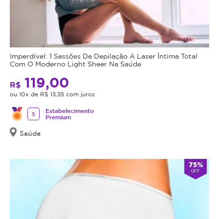
seja
o
indicação,
microagulhamento
o
para
valor
permitir
adquirido
a
Imperdível: 1 Sessões De Depilação A Laser Íntima Total
será
penetração
Com O Moderno Light Sheer Na Saúde
revertido
profunda
119,00
em
de
R$
crédito
ativos
ou 10x de R$ 13,35 com juros
para
regeneradores,
Estabelecimento
5
utilização
potencializando
Premium
em
a
Saúde
outros
produção
procedimentos
de
dentro
colágeno
75%
OFF
da
e
plataforma.
a
renovação
Todo
celular.
cupom
Em