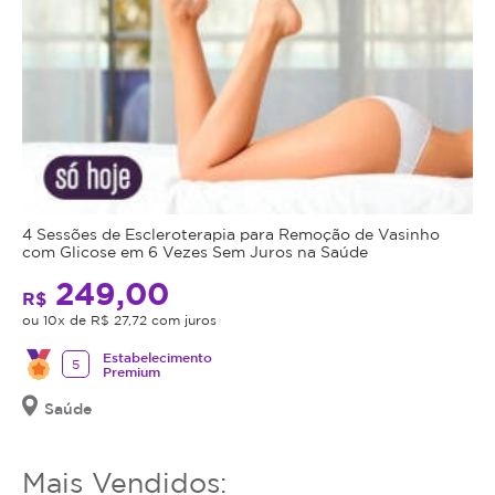
mais
Indicações
utilizar
do
o
serviço
Shine
ou
Face:
estornar
o
Pele
mesmo.
opaca,
4 Sessões de Escleroterapia para Remoção de Vasinho
sem
com Glicose em 6 Vezes Sem Juros na Saúde
viço
249,00
ou
R$
luminosidade
ou 10x de R$ 27,72 com juros
Manchas
Estabelecimento
leves
5
Premium
e
Saúde
tom
de
pele
Mais Vendidos:
irregular