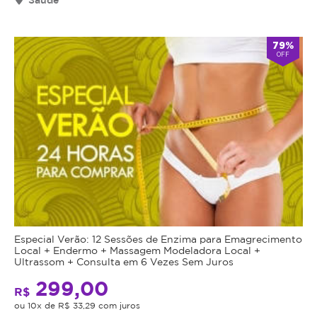
Tratamento
consiga
Facial
comparecer
79%
Russo
no
OFF
dia
que
agendado
desmarcar
Une
com
Tecnologia
24h
Ofertado
de
e
antecedência.
por:
Resultados
Após
o
Visíveis
tratamento
Muse...
iniciado,
Especial Verão: 12 Sessões de Enzima para Emagrecimento
O
não
Local + Endermo + Massagem Modeladora Local +
VER OFERTAS
Ultrassom + Consulta em 6 Vezes Sem Juros
Shine
será
DESSE
PARCEIRO
Face
possível
299,00
R$
é
a
5
ou 10x de R$ 33,29 com juros
um
transferência