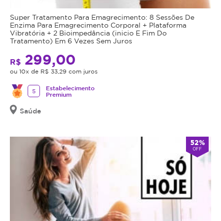
transformação
oferecendo
Super Tratamento Para Emagrecimento: 8 Sessões De
completa
o
Enzima Para Emagrecimento Corporal + Plataforma
da
procedimento,
Vibratória + 2 Bioimpedância (inicio E Fim Do
Tratamento) Em 6 Vezes Sem Juros
pele
fazer
desde
uma
299,00
R$
as
avaliação
ou 10x de R$ 33,29 com juros
primeiras
técnica
sessões.
e
Estabelecimento
5
Premium
esclarecer
Como
Saúde
dos
funciona
benefícios
e
o
52%
riscos
OFF
Shine
a
saúde
Face?
do
procedimento.
O
Caso
protocolo
não
utiliza