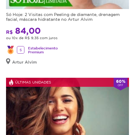
técnica
exclusiva
Só Hoje: 2 Visitas com Peeling de diamante, drenagem
que
facial, máscara hidratante no Artur Alvim
une
84,00
R$
ciência
ou 10x de R$ 9,35 com juros
dermatológica
e
Estabelecimento
5
Premium
estética
de
Artur Alvim
alta
performance
,
indicada
60%
ÚLTIMAS UNIDADES
OFF
para
quem
deseja
cuidar
da
pele
de