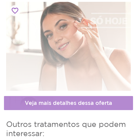
favorite_border
Horário
Outros tratamentos que podem
de
interessar: