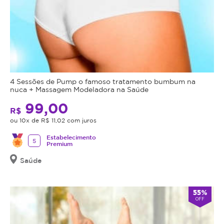
comprado
seguida,
possui
é
data
aplicado
de
um
validade,
pigmento
que
leve
é
tipo
4 Sessões de Pump o famoso tratamento bumbum na
a
nuca + Massagem Modeladora na Saúde
BB
data
Glow
,
99,00
limite
R$
que
para
ou 10x de R$ 11,02 com juros
proporciona
utilizá-
uniformidade
Estabelecimento
lo.
5
Premium
na
Se
tonalidade
Saúde
o
da
cupom
pele
,
expirar,
55%
sem
você
OFF
efeito
não
artificial.
conseguirá