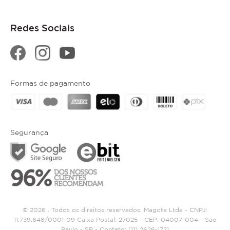
Redes Sociais
Formas de pagamento
Segurança
© 2026 . Todos os direitos reservados. Magote Ltda - CNPJ:
11.739.648/0001-09 Caixa Postal: 27025 - CEP: 04007-004 - São
Paulo - SP - Contato:
(11) 2626-1721