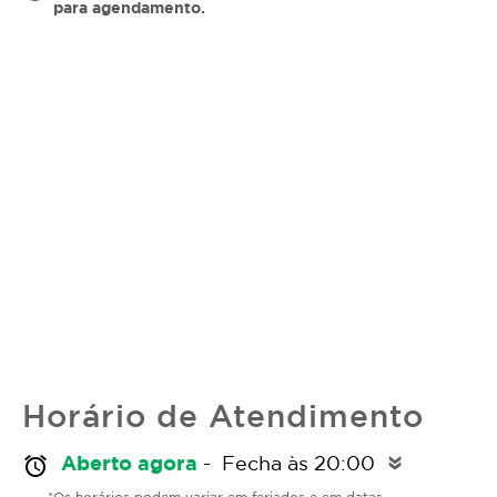
para agendamento.
Horário de Atendimento
Aberto agora
- Fecha às 20:00
alarm
double_arrow
*Os horários podem variar em feriados e em datas