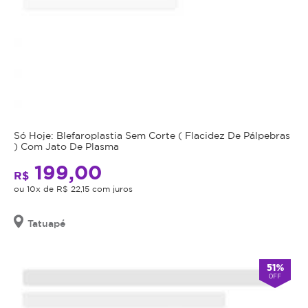
Só Hoje: Blefaroplastia Sem Corte ( Flacidez De Pálpebras
) Com Jato De Plasma
199,00
R$
ou 10x de R$ 22,15 com juros
Tatuapé
51%
OFF