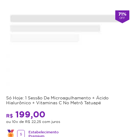
Cupom
válido
71%
OFF
por
90
dias
à
partir
da
data
da
compra.
Mais
Perfil
do
Informações
Só Hoje: 1 Sessão De Microagulhamento + Ácido
Cliente:
Hialurônico + Vitaminas C No Metrô Tatuapé
Feminino
199,00
Endermoterapia
e
R$
é
Masculino.
ou 10x de R$ 22,25 com juros
um
Caso
Estabelecimento
procedimento
5
Premium
não