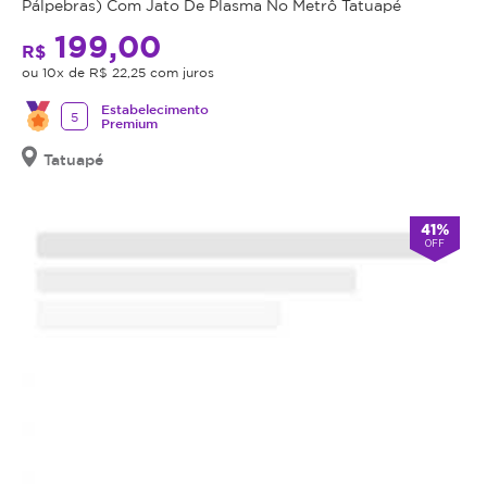
Pálpebras) Com Jato De Plasma No Metrô Tatuapé
seja
indicação,
199,00
R$
o
ou 10x de R$ 22,25 com juros
valor
adquirido
Estabelecimento
5
Premium
será
revertido
Tatuapé
em
crédito
41%
para
OFF
utilização
em
outros
procedimentos
dentro
da
plataforma.
Todo
cupom