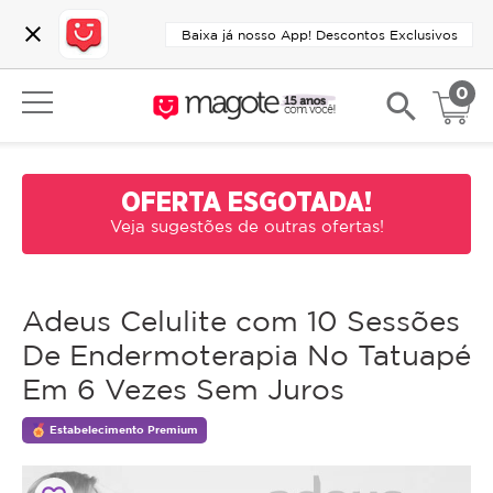
close
Baixa já nosso App! Descontos Exclusivos
0
search
OFERTA ESGOTADA!
Veja sugestões de outras ofertas!
Adeus Celulite com 10 Sessões
De Endermoterapia No Tatuapé
Em 6 Vezes Sem Juros
Estabelecimento Premium