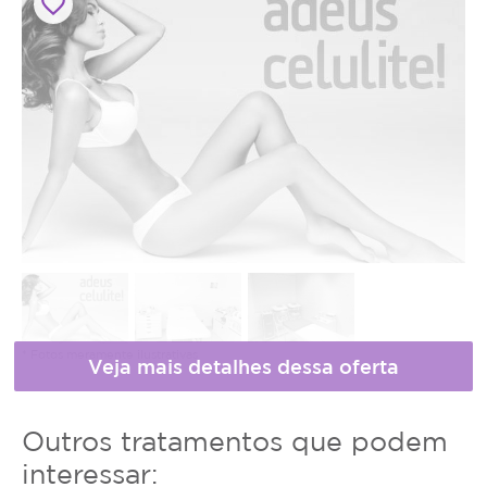
favorite_border
* Fotos meramente ilustrativas
Horário
Outros tratamentos que podem
de
interessar: