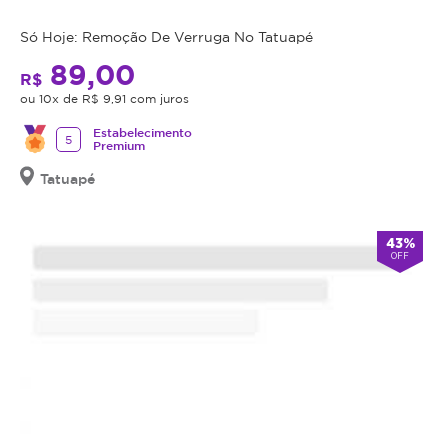
comprado
possui
Só Hoje: Remoção De Verruga No Tatuapé
data
89,00
de
R$
validade,
ou 10x de R$ 9,91 com juros
que
Estabelecimento
é
5
Premium
a
Tatuapé
data
limite
para
43%
utilizá-
OFF
lo.
Se
o
cupom
expirar,
você
não
conseguirá