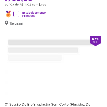
oferecendo
ou 10x de R$ 11,02 com juros
o
Estabelecimento
5
procedimento,
Premium
fazer
Tatuapé
uma
avaliação
técnica
67%
OFF
e
esclarecer
dos
benefícios
e
riscos
a
saúde
do
procedimento.
Caso
não
01 Sessão De Blefaroplastia Sem Corte (Flacidez De