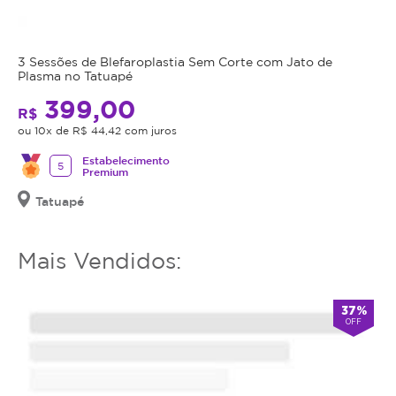
mais
utilizar
o
3 Sessões de Blefaroplastia Sem Corte com Jato de
serviço
Plasma no Tatuapé
ou
399,00
R$
estornar
ou 10x de R$ 44,42 com juros
o
mesmo.
Estabelecimento
5
Premium
Tatuapé
Mais Vendidos:
37%
OFF