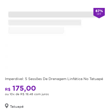
Atendimento
67%
OFF
-
alarm
Aberto
Fecha
double_arrow
agora
às
14:00
*Os
horários
podem
variar
em
feriados
e
em
datas
comemorativas.
Imperdível: 5 Sessões De Drenagem Linfática No Tatuapé
Regras
175,00
R$
da
ou 10x de R$ 19,48 com juros
Oferta
Tatuapé