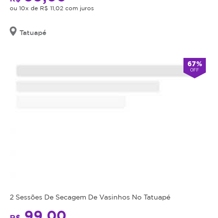
Promoção
e
ou 10x de R$ 11,02 com juros
não
a
cumulativa,
senha
para
Tatuapé
não
agendamento.
haverá
troco
Anuncia
67%
na
nem
OFF
Magote
crédito.
desde
Julho/2019
Antes
da
realização
do
procedimento
anunciado,
é
obrigação
do
estabelecimento
2 Sessões De Secagem De Vasinhos No Tatuapé
que
99,00
está
R$