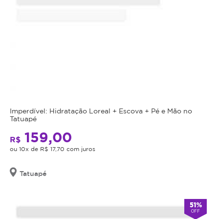
Imperdível: Hidratação Loreal + Escova + Pé e Mão no
Tatuapé
159,00
R$
ou 10x de R$ 17,70 com juros
Tatuapé
51%
OFF