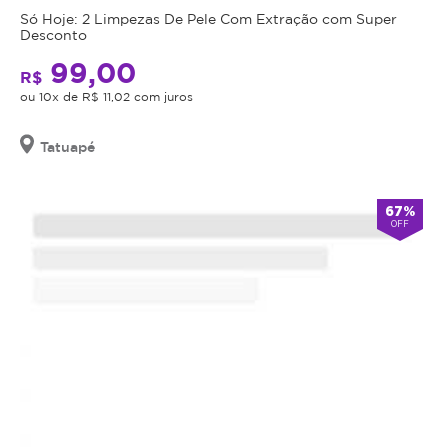
o
Só Hoje: 2 Limpezas De Pele Com Extração com Super
valor
Desconto
adquirido
99,00
R$
será
ou 10x de R$ 11,02 com juros
revertido
em
Tatuapé
crédito
para
utilização
67%
em
OFF
outros
procedimentos
dentro
da
plataforma.
Todo
cupom
comprado
possui