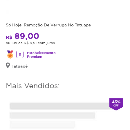
o
serviço
ou
Só Hoje: Remoção De Verruga No Tatuapé
estornar
o
89,00
R$
mesmo.
ou 10x de R$ 9,91 com juros
Estabelecimento
5
Premium
Tatuapé
Mais Vendidos:
43%
OFF