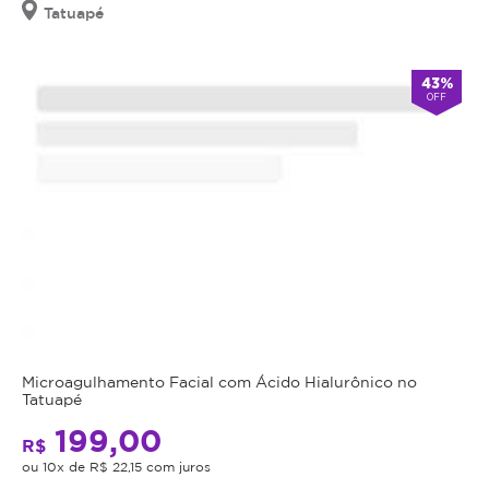
válido
Tatuapé
por
90
dias
43%
OFF
à
partir
da
data
da
compra.
Mais
Perfil
do
Informações
Cliente:
Feminino
A
e
técnica
Microagulhamento Facial com Ácido Hialurônico no
Masculino.
Tatuapé
tem
Caso
como
199,00
não
R$
objetivo
consiga
ou 10x de R$ 22,15 com juros
implantar