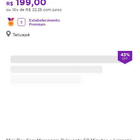
199,00
receberá
cumulativa,
R$
o
não
ou 10x de R$ 22,25 com juros
telefone
haverá
e
Estabelecimento
5
troco
a
Premium
senha
nem
para
Tatuapé
crédito.
agendamento.
Antes
Anuncia
da
43%
na
OFF
realização
Magote
desde
do
Julho/2020
procedimento
anunciado,
é
obrigação
do
estabelecimento
que
está
oferecendo
o