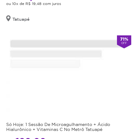
123
ou 10x de R$ 19,48 com juros
de 5.0
que
para
Avaliações
se
terceiros.
Ver
Últimos 90
comentários
Tatuapé
incomodam
Sujeito
dias
»
com
a
o
Tatuapé
disponibilidade
71%
-
escurecimento
OFF
de
São
de
dias
Paulo
olheiras.
e
Rua
horários.
Tijuco
O
Preto,
1139
não
-
comparecimento
Tatuapé
será
-
São
considerado
Paulo
sessão
realizada.
Após
a
Só Hoje: 1 Sessão De Microagulhamento + Ácido
Promoção
compra
Hialurônico + Vitaminas C No Metrô Tatuapé
não
você