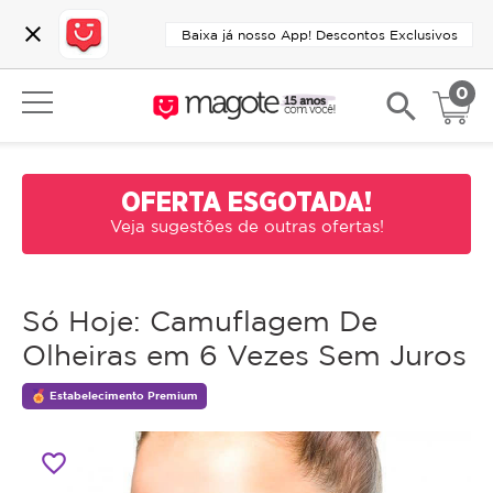
close
Baixa já nosso App! Descontos Exclusivos
0
search
OFERTA ESGOTADA!
Veja sugestões de outras ofertas!
Só Hoje: Camuflagem De
Olheiras em 6 Vezes Sem Juros
Estabelecimento Premium
favorite_border