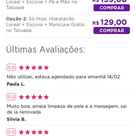
R$
Loreal + Escova + Pé e Mão no
profissional para realçar o resultado da
Tatuapé
COMPRAR
hidratação.
Opção 2:
Manicure e Pedicure
Só Hoje: Hidratação
: corte, cutilagem e
129,00
R$
Loreal + Escova + Manicure Grátis
esmaltação impecável para pés e mãos bem
no Tatuapé
COMPRAR
cuidados.
Válido de
terça a quinta-
Últimas Avaliações:
feira
, dependendo da oferta
escolhida.
5.0
Não utilizei, estava agendado para amanhã 14/02
Atendimento profissional, ambiente confortável e
produtos de qualidade garantida.
Paula L.
Garanta agora seu horário e saia linda da cabeça
5.0
aos pés!
Muito boa, ameia limpeza de pele e a massagem, sai
de la renovada
Silvia B.
5.0