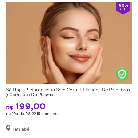
60%
OFF
Só Hoje: Blefaroplastia Sem Corte ( Flacidez De Pálpebras
) Com Jato De Plasma
199,00
R$
ou 10x de R$ 22,15 com juros
Tatuapé