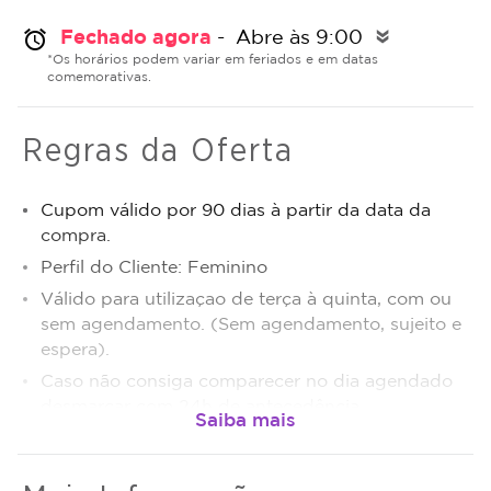
Fechado agora
- Abre às 9:00
alarm
double_arrow
*Os horários podem variar em feriados e em datas
comemorativas.
Regras da Oferta
Cupom válido por 90 dias à partir da data da
compra.
Perfil do Cliente: Feminino
Válido para utilizaçao de terça à quinta, com ou
sem agendamento. (Sem agendamento, sujeito e
espera).
Caso não consiga comparecer no dia agendado
desmarcar com 24h de antecedência.
Sujeito a disponibilidade de dias e horários.
O não comparecimento será considerado serviço