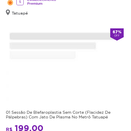
5
Premium
Tatuapé
67%
OFF
01 Sessão De Blefaroplastia Sem Corte (Flacidez De
Pálpebras) Com Jato De Plasma No Metrô Tatuapé
199,00
R$