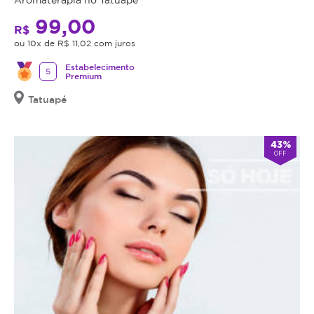
99,00
R$
ou 10x de R$ 11,02 com juros
Estabelecimento
5
Premium
Tatuapé
43%
OFF