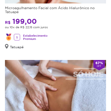
Microagulhamento Facial com Ácido Hialurônico no
Tatuapé
199,00
R$
ou 10x de R$ 22,15 com juros
Estabelecimento
5
Premium
Tatuapé
67%
OFF