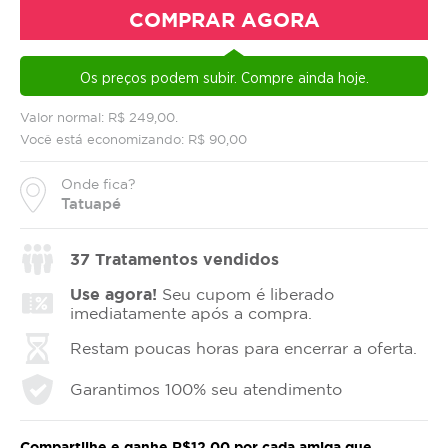
COMPRAR AGORA
Os preços podem subir. Compre ainda hoje.
Valor normal: R$ 249,00.
Você está economizando: R$ 90,00
Onde fica?
Tatuapé
37
Tratamentos vendidos
Use agora!
Seu cupom é liberado
imediatamente após a compra.
Restam poucas horas para encerrar a oferta.
Garantimos 100% seu atendimento
Compartilhe e ganhe R$12,00 por cada amiga que