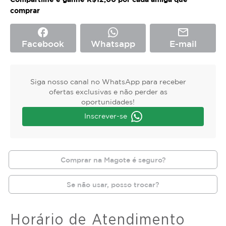
comprar
facebook
mail_outline
Facebook
Whatsapp
E-mail
Siga nosso canal no WhatsApp para receber
ofertas exclusivas e não perder as
oportunidades!
Inscrever-se
Comprar na Magote é seguro?
Se não usar, posso trocar?
Horário de Atendimento