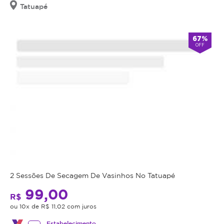
Tatuapé
67%
OFF
2 Sessões De Secagem De Vasinhos No Tatuapé
99,00
R$
ou 10x de R$ 11,02 com juros
Estabelecimento