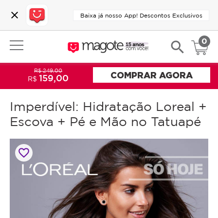
close
Baixa já nosso App! Descontos Exclusivos
0
search
R$ 249,00
COMPRAR AGORA
159,00
R$
Imperdível: Hidratação Loreal +
Escova + Pé e Mão no Tatuapé
favorite_border