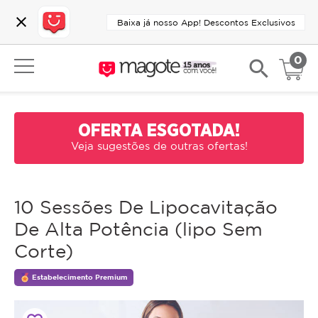
close
Baixa já nosso App! Descontos Exclusivos
0
search
OFERTA ESGOTADA!
Veja sugestões de outras ofertas!
10 Sessões De Lipocavitação
De Alta Potência (lipo Sem
Corte)
Estabelecimento Premium