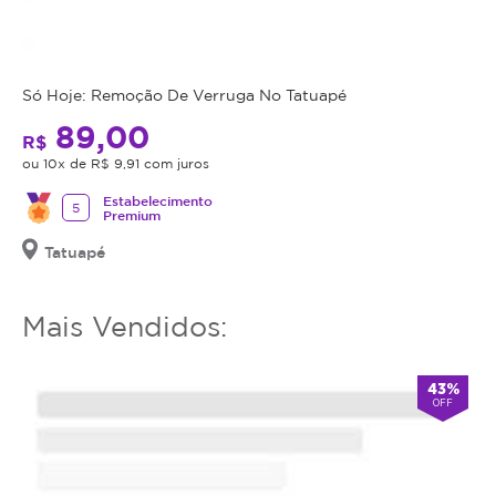
mais
utilizar
o
serviço
Só Hoje: Remoção De Verruga No Tatuapé
ou
89,00
R$
estornar
ou 10x de R$ 9,91 com juros
o
mesmo.
Estabelecimento
5
Premium
Tatuapé
Mais Vendidos:
43%
OFF