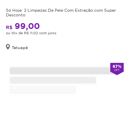
seja
indicação,
Só Hoje: 2 Limpezas De Pele Com Extração com Super
Desconto
o
valor
99,00
R$
adquirido
ou 10x de R$ 11,02 com juros
será
revertido
Tatuapé
em
crédito
para
67%
utilização
OFF
em
outros
procedimentos
dentro
da
plataforma.
Todo
cupom