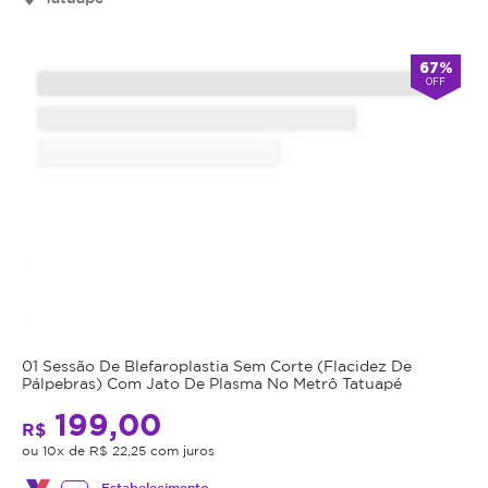
Cupom
válido
67%
por
OFF
90
dias
à
partir
da
data
da
compra.
Mais
Perfil
do
Informações
Cliente:
01 Sessão De Blefaroplastia Sem Corte (Flacidez De
Feminino
Pálpebras) Com Jato De Plasma No Metrô Tatuapé
A
e
199,00
lipocavitação
R$
Masculino.
é
ou 10x de R$ 22,25 com juros
Caso
um
não
Estabelecimento