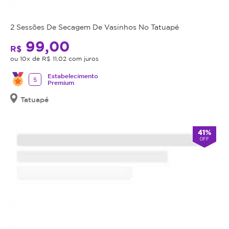
comprado
possui
data
2 Sessões De Secagem De Vasinhos No Tatuapé
de
99,00
R$
validade,
ou 10x de R$ 11,02 com juros
que
é
Estabelecimento
5
Premium
a
data
Tatuapé
limite
para
utilizá-
41%
OFF
lo.
Se
o
cupom
expirar,
você
não
conseguirá