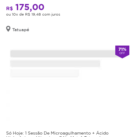
Promoção
a
sistema
175,00
não
R$
senha
linfático.
cumulativa,
para
ou 10x de R$ 19,48 com juros
agendamento.
não
haverá
Tatuapé
Anuncia
troco
na
Magote
nem
desde
71%
Abril/2024
crédito.
OFF
Antes
da
realização
do
procedimento
anunciado,
é
obrigação
do
estabelecimento
que
Só Hoje: 1 Sessão De Microagulhamento + Ácido
está