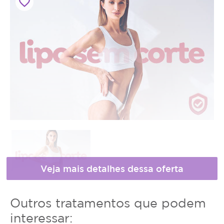
favorite_border
Horário
* Fotos meramente ilustrativas
Outros tratamentos que podem
de
interessar: