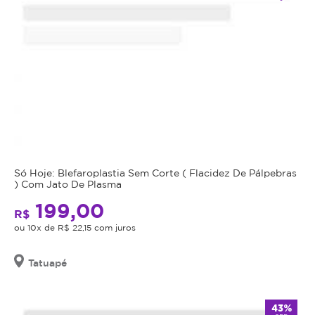
Só Hoje: Blefaroplastia Sem Corte ( Flacidez De Pálpebras
) Com Jato De Plasma
199,00
R$
ou 10x de R$ 22,15 com juros
Tatuapé
43%