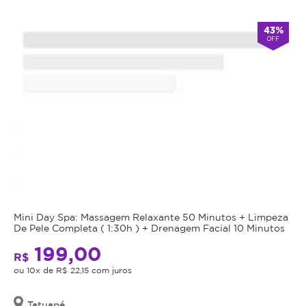
Atendimento
43%
OFF
-
alarm
Fechado
Abre
double_arrow
agora
às
9:00
*Os
horários
podem
variar
em
feriados
e
em
datas
comemorativas.
Mini Day Spa: Massagem Relaxante 50 Minutos + Limpeza
Regras
De Pele Completa ( 1:30h ) + Drenagem Facial 10 Minutos
199,00
da
R$
ou 10x de R$ 22,15 com juros
Oferta
Tatuapé