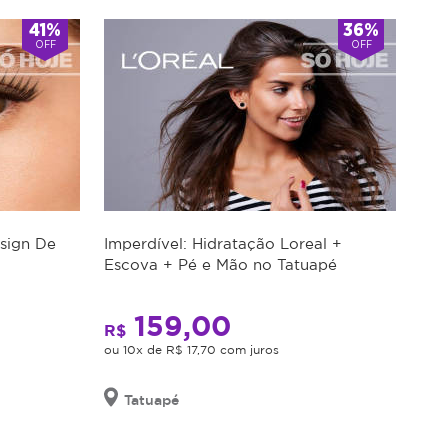
41%
36%
OFF
OFF
esign De
Imperdível: Hidratação Loreal +
Escova + Pé e Mão no Tatuapé
159,00
R$
ou 10x de R$ 17,70 com juros
Tatuapé