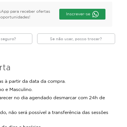
App para receber ofertas
Inscrever-se
s oportunidades!
 seguro?
Se não usar, posso trocar?
rta
s à partir da data da compra.
no e Masculino.
arecer no dia agendado desmarcar com 24h de
do, não será possível a transferência das sessões
 de dias e horários.