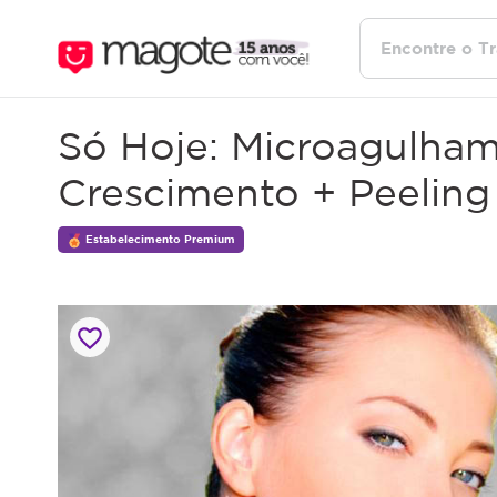
Só Hoje: Microagulham
Crescimento + Peeling
Estabelecimento Premium
favorite_border