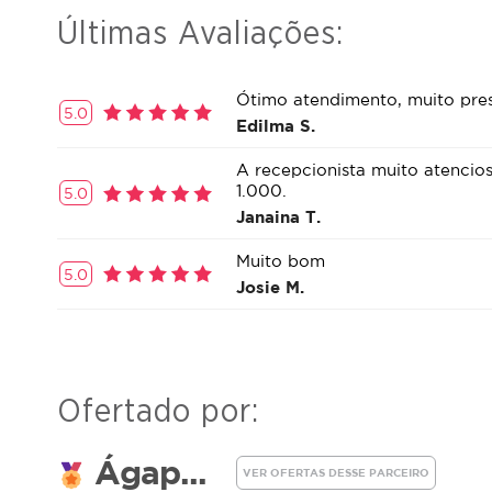
Últimas Avaliações:
Ótimo atendimento, muito pres
5.0
Edilma S.
A recepcionista muito atencio
1.000.
5.0
Janaina T.
Muito bom
5.0
Josie M.
Ofertado por:
Ágap...
VER OFERTAS DESSE PARCEIRO