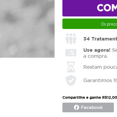
CO
Os preço
34
Tratamen
Use agora!
Se
a compra.
Restam poucas
Garantimos 1
Compartilhe e ganhe R$12,00
facebook
Facebook