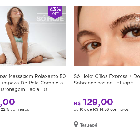
43%
OFF
Spa: Massagem Relaxante 50
Só Hoje: Cílios Express + D
 Limpeza De Pele Completa
Sobrancelhas no Tatuapé
+ Drenagem Facial 10
,00
129,00
R$
 22,15 com juros
ou 10x de R$ 14,36 com juros
Tatuapé