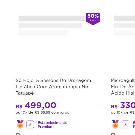
50%
OFF
Só Hoje: 5 Sessões De Drenagem
Microagu
Linfática Com Aromaterapia No
Mix De Àc
Tatuapé
Àcido Hial
499,00
330
R$
R$
ou 10x de R$ 55,55 com juros
ou 10x de R$
Estabelecimento
E
5
5
Premium