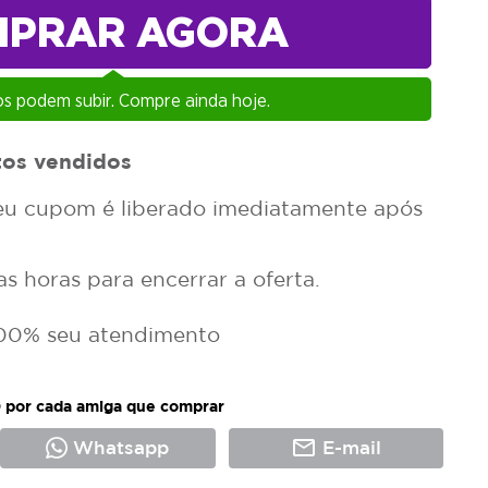
MPRAR AGORA
s podem subir. Compre ainda hoje.
tos vendidos
u cupom é liberado imediatamente após
 horas para encerrar a oferta.
00% seu atendimento
 por cada amiga que comprar
mail_outline
Whatsapp
E-mail