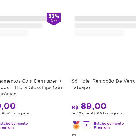
63%
OFF
lhamentos Com Dermapen +
Só Hoje: Remoção De Verr
idos + Hidra Gloss Lips Com
Tatuapé
urônico
,00
89,00
R$
 36,74 com juros
ou 10x de R$ 9,91 com juros
stabelecimento
Estabelecimento
5
Premium
Premium