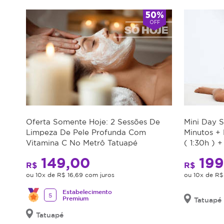
50%
OFF
Oferta Somente Hoje: 2 Sessões De
Mini Day 
Limpeza De Pele Profunda Com
Minutos +
Vitamina C No Metrô Tatuapé
( 1:30h ) 
Minutos
149,00
199
R$
R$
ou 10x de R$ 16,69 com juros
ou 10x de R$
Estabelecimento
5
Premium
Tatuapé
Tatuapé