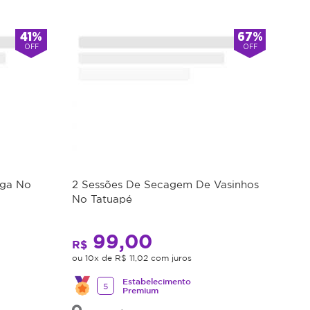
41%
67%
OFF
OFF
uga No
2 Sessões De Secagem De Vasinhos
No Tatuapé
99,00
R$
ou 10x de R$ 11,02 com juros
Estabelecimento
5
Premium