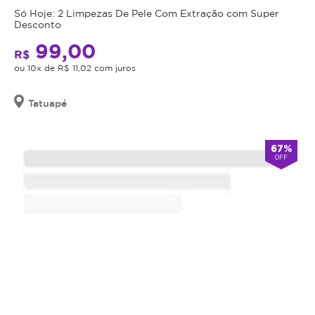
seja
Só Hoje: 2 Limpezas De Pele Com Extração com Super
anestésico
indicação,
Desconto
tópico
o
99,00
incluso
R$
valor
Pigmentos
ou 10x de R$ 11,02 com juros
adquirido
de
será
alta
revertido
Tatuapé
qualidade
em
e
crédito
excelente
67%
para
OFF
fixação
utilização
Durabilidade
em
média
outros
de
procedimentos
até
dentro
12
da
meses
plataforma.
Duração
Todo
média:
cupom