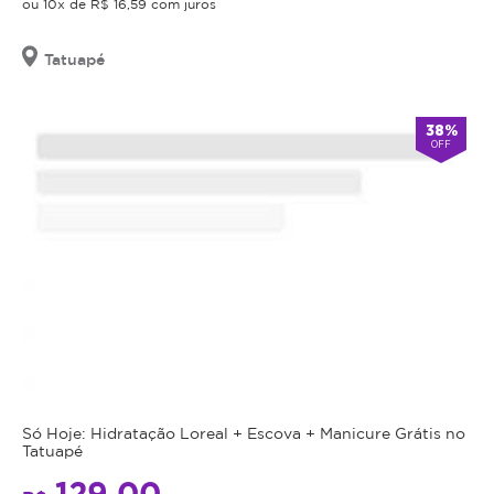
ou 10x de R$ 16,59 com juros
Tatuapé
38%
OFF
Só Hoje: Hidratação Loreal + Escova + Manicure Grátis no
Tatuapé
129,00