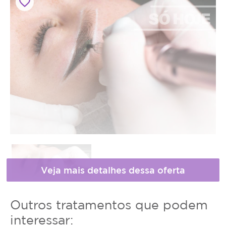
favorite_border
Horário
Outros tratamentos que podem
* Fotos meramente ilustrativas
de
interessar: