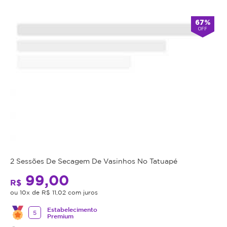
Atendimento
67%
OFF
-
alarm
Aberto
Fecha
double_arrow
agora
às
19:00
*Os
horários
podem
variar
em
feriados
e
em
datas
comemorativas.
2 Sessões De Secagem De Vasinhos No Tatuapé
Regras
99,00
R$
da
ou 10x de R$ 11,02 com juros
Oferta
Estabelecimento
5
Premium