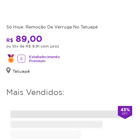
sobrancelhas
mais
impecáveis.
utilizar
o
serviço
Só Hoje: Remoção De Verruga No Tatuapé
ou
89,00
R$
estornar
ou 10x de R$ 9,91 com juros
o
mesmo.
Estabelecimento
5
Premium
Tatuapé
Mais Vendidos:
43%
OFF