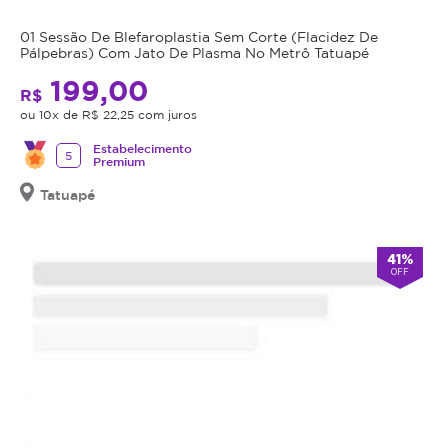
entre
comprado
1h30
possui
01 Sessão De Blefaroplastia Sem Corte (Flacidez De
e
data
Pálpebras) Com Jato De Plasma No Metrô Tatuapé
2h
de
199,00
Indicação:
R$
validade,
ou 10x de R$ 22,25 com juros
para
que
todos
é
Estabelecimento
5
os
Premium
a
tipos
data
Tatuapé
de
limite
pele
para
utilizá-
41%
Agende
OFF
lo.
sua
Se
sessão
o
e
cupom
realce
expirar,
sua
você
beleza
não
com
conseguirá