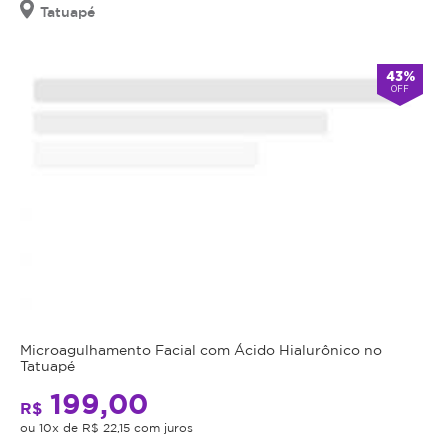
Tatuapé
Cupom
válido
por
43%
90
OFF
dias
à
partir
da
data
da
compra.
Mais
Perfil
do
Informações
Cliente:
Feminino
Microagulhamento Facial com Ácido Hialurônico no
Tatuapé
Micropigmentação
e
Masculino.
199,00
de
R$
Caso
ou 10x de R$ 22,15 com juros
Sobrancelhas
não