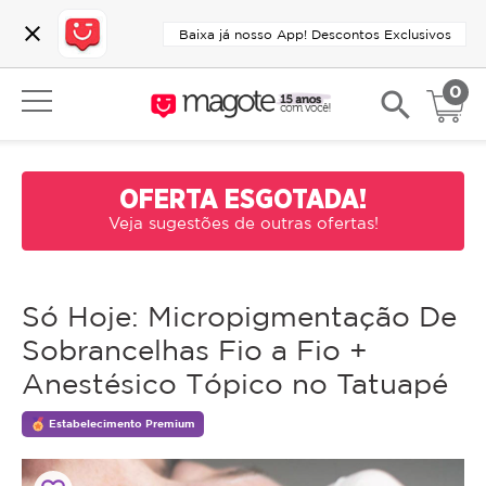
close
Baixa já nosso App! Descontos Exclusivos
0
search
OFERTA ESGOTADA!
Veja sugestões de outras ofertas!
Só Hoje: Micropigmentação De
Sobrancelhas Fio a Fio +
Anestésico Tópico no Tatuapé
Estabelecimento Premium