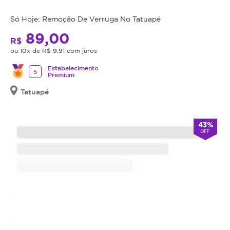
data
de
Só Hoje: Remoção De Verruga No Tatuapé
validade,
89,00
R$
que
ou 10x de R$ 9,91 com juros
é
a
Estabelecimento
5
Premium
data
limite
Tatuapé
para
utilizá-
43%
lo.
OFF
Se
o
cupom
expirar,
você
não
conseguirá
mais