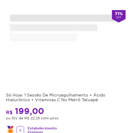
válido
por
71%
90
OFF
dias
à
partir
da
data
da
compra.
Mais
Perfil
do
Informações
Cliente:
Feminino
Só Hoje: 1 Sessão De Microagulhamento + Ácido
Remoção
e
Hialurônico + Vitaminas C No Metrô Tatuapé
de
Masculino.
199,00
R$
impurezas
Caso
ou 10x de R$ 22,25 com juros
da
não
pele
Estabelecimento
consiga
5
Premium