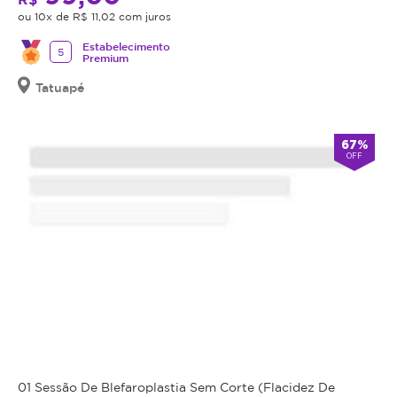
o
ou 10x de R$ 11,02 com juros
procedimento,
fazer
Estabelecimento
5
Premium
uma
avaliação
Tatuapé
técnica
e
67%
esclarecer
OFF
dos
benefícios
e
riscos
a
saúde
do
procedimento.
Caso
não
seja
01 Sessão De Blefaroplastia Sem Corte (Flacidez De
indicação,