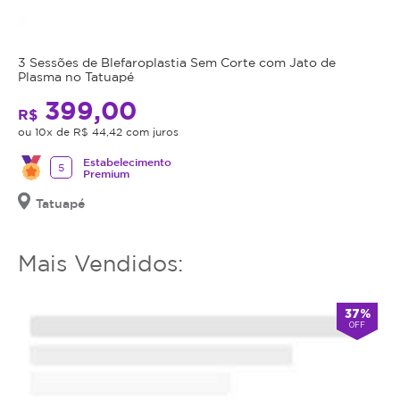
utilizar
o
serviço
3 Sessões de Blefaroplastia Sem Corte com Jato de
ou
Plasma no Tatuapé
estornar
399,00
o
R$
mesmo.
ou 10x de R$ 44,42 com juros
Estabelecimento
5
Premium
Tatuapé
Mais Vendidos:
37%
OFF