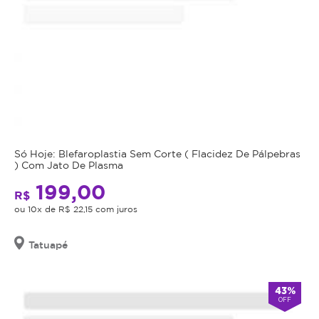
Só Hoje: Blefaroplastia Sem Corte ( Flacidez De Pálpebras
) Com Jato De Plasma
199,00
R$
ou 10x de R$ 22,15 com juros
Tatuapé
43%
OFF