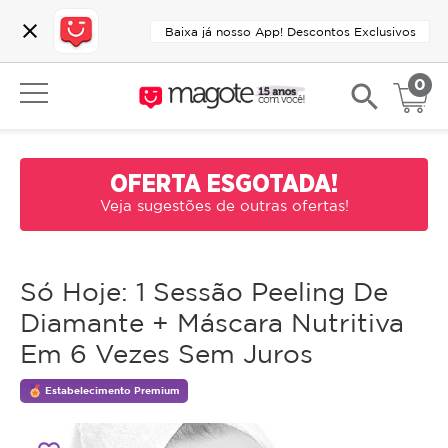
close
Baixa já nosso App! Descontos Exclusivos
0
search
OFERTA ESGOTADA!
Veja sugestões de outras ofertas!
Só Hoje: 1 Sessão Peeling De
Diamante + Máscara Nutritiva
Em 6 Vezes Sem Juros
Estabelecimento Premium