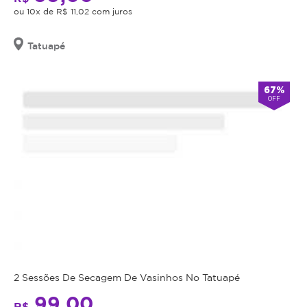
cumulativa,
senha
ou 10x de R$ 11,02 com juros
para
não
agendamento.
haverá
Tatuapé
troco
Anuncia
na
nem
Magote
crédito.
desde
67%
Julho/2019
OFF
Antes
da
realização
do
procedimento
anunciado,
é
obrigação
do
estabelecimento
que
2 Sessões De Secagem De Vasinhos No Tatuapé
está
oferecendo
99,00
R$