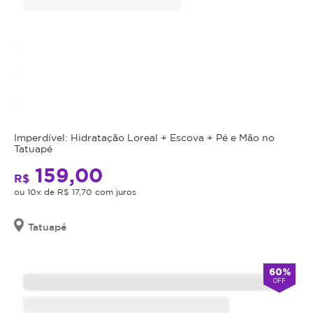
Imperdível: Hidratação Loreal + Escova + Pé e Mão no
Tatuapé
159,00
R$
ou 10x de R$ 17,70 com juros
Tatuapé
60%
OFF