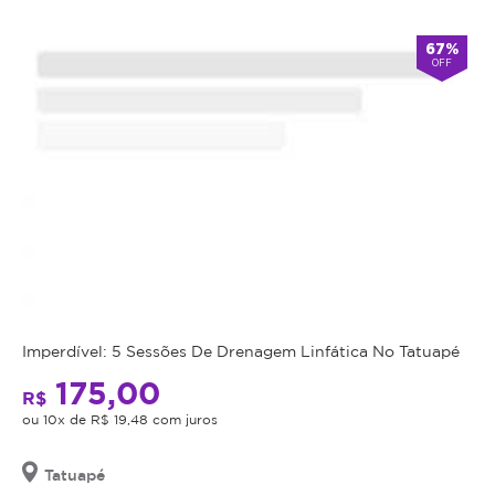
Atendimento
67%
OFF
Fechado
alarm
double_arrow
agora
*Os
horários
podem
variar
em
feriados
e
em
datas
comemorativas.
Regras
Imperdível: 5 Sessões De Drenagem Linfática No Tatuapé
da
175,00
R$
Oferta
ou 10x de R$ 19,48 com juros
Tatuapé
Cupom