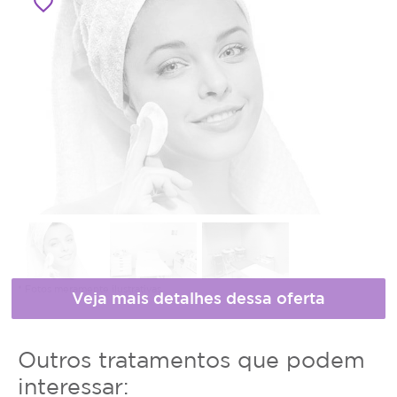
favorite_border
* Fotos meramente ilustrativas
Horário
Outros tratamentos que podem
de
interessar: