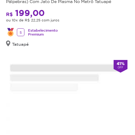
Pálpebras) Com Jato De Plasma No Metrô Tatuapé
o
199,00
valor
R$
adquirido
ou 10x de R$ 22,25 com juros
será
Estabelecimento
5
revertido
Premium
em
Tatuapé
crédito
para
utilização
41%
em
OFF
outros
procedimentos
dentro
da
plataforma.
Todo
cupom
comprado
possui