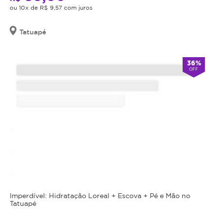
ou 10x de R$ 9,57 com juros
Tatuapé
36%
OFF
Imperdível: Hidratação Loreal + Escova + Pé e Mão no
Tatuapé