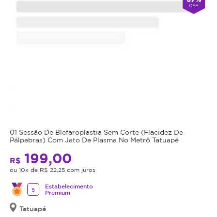
é
OFF
amenizado.
O
procedimento
não
é
permanente.
01 Sessão De Blefaroplastia Sem Corte (Flacidez De
Pálpebras) Com Jato De Plasma No Metrô Tatuapé
199,00
R$
ou 10x de R$ 22,25 com juros
Estabelecimento
5
Premium
Tatuapé