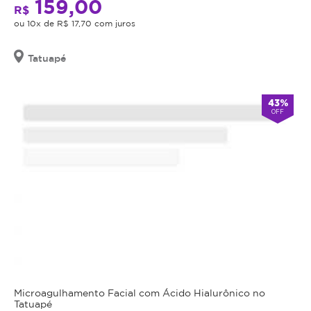
159,00
R$
ou 10x de R$ 17,70 com juros
Tatuapé
43%
OFF
Microagulhamento Facial com Ácido Hialurônico no
Tatuapé