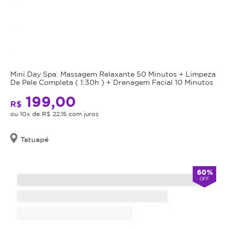
dentro
lábios
da
para
plataforma.
aumentar
o
Todo
volume,
cupom
na
comprado
Mini Day Spa: Massagem Relaxante 50 Minutos + Limpeza
goteira
possui
De Pele Completa ( 1:30h ) + Drenagem Facial 10 Minutos
lacrimal
data
199,00
(área
R$
de
das
ou 10x de R$ 22,15 com juros
validade,
olheiras),
que
maçãs
é
Tatuapé
do
a
rosto,
data
contorno
60%
limite
OFF
de
para
mandíbula,
utilizá-
além
lo.
de
Se