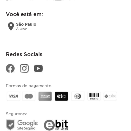
Você está em:
location_on
São Paulo
Alterar
Redes Sociais
Formas de pagamento
Segurança