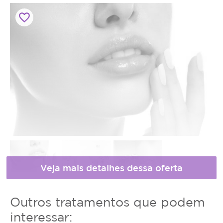
favorite_border
* Fotos meramente ilustrativas
Horário
Outros tratamentos que podem
de
interessar: