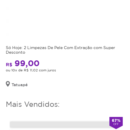
preencher
o
cicatrizes
cupom
da
expirar,
face.
você
O
não
procedimento
conseguirá
não
mais
Só Hoje: 2 Limpezas De Pele Com Extração com Super
requer
utilizar
Desconto
cortes
o
e
99,00
serviço
R$
não
ou
ou 10x de R$ 11,02 com juros
deixa
estornar
cicatrizes.
o
Tatuapé
Os
mesmo.
efeitos
do
Mais Vendidos:
preenchimento
aparecem
67%
logo
OFF
após