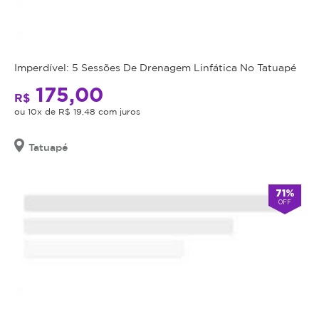
é
o
obrigação
envelhecimento
do
cutâneo,
estabelecimento
o
Imperdível: 5 Sessões De Drenagem Linfática No Tatuapé
que
ácido
175,00
está
hialurônico
R$
oferecendo
pode
ou 10x de R$ 19,48 com juros
o
ser
procedimento,
utilizado
Tatuapé
fazer
de
uma
maneira
avaliação
simples,
71%
OFF
técnica
segura
e
e
esclarecer
eficaz
dos
para
benefícios
preenchimento
e
de
riscos
rugas