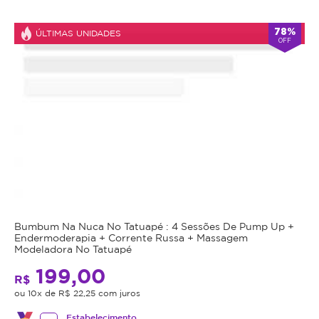
Atendimento
78%
ÚLTIMAS UNIDADES
OFF
Fechado
alarm
double_arrow
agora
*Os
horários
podem
variar
em
feriados
e
em
datas
comemorativas.
Regras
Bumbum Na Nuca No Tatuapé : 4 Sessões De Pump Up +
da
Endermoderapia + Corrente Russa + Massagem
Modeladora No Tatuapé
Oferta
199,00
R$
ou 10x de R$ 22,25 com juros
Cupom
Estabelecimento