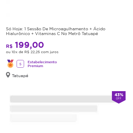
a
e
saúde
reposição
do
da
procedimento.
perda
Caso
de
Só Hoje: 1 Sessão De Microagulhamento + Ácido
Hialurônico + Vitaminas C No Metrô Tatuapé
não
volume.
seja
As
199,00
R$
indicação,
principais
ou 10x de R$ 22,25 com juros
o
aplicações
valor
do
Estabelecimento
5
Premium
adquirido
ácido
será
hialurônico
Tatuapé
revertido
são:
em
no
43%
crédito
sulco
OFF
para
nasolabial
utilização
(famoso
em
"bigode
outros
chinês"),
procedimentos
nos