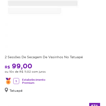
o
tratamento,
mas
se
tornam
mais
visíveis
uma
semana
após
2 Sessões De Secagem De Vasinhos No Tatuapé
a
sessão,
99,00
R$
momento
ou 10x de R$ 11,02 com juros
em
que
Estabelecimento
5
Premium
o
inchaço
Tatuapé
do
rosto
67%