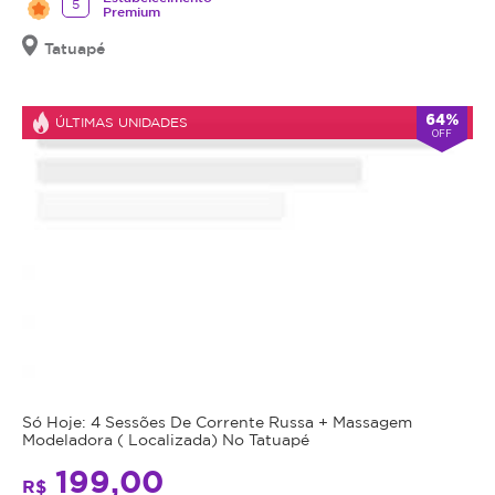
5
válido
Premium
por
Tatuapé
90
dias
à
64%
ÚLTIMAS UNIDADES
OFF
partir
da
data
da
compra.
Mais
Perfil
do
Informações
Cliente:
Feminino
Preenchimento
e
com
Masculino.
Ácido
Só Hoje: 4 Sessões De Corrente Russa + Massagem
1ml
Modeladora ( Localizada) No Tatuapé
Hialurônico O
para
ácido
199,00
reenchimento
R$