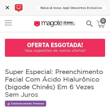
close
Baixa já nosso App! Descontos Exclusivos
0
search
OFERTA ESGOTADA!
Veja sugestões de outras ofertas!
Super Especial: Preenchimento
Facial Com Ácido Hialurônico
(bigode Chinês) Em 6 Vezes
Sem Juros
Estabelecimento Premium