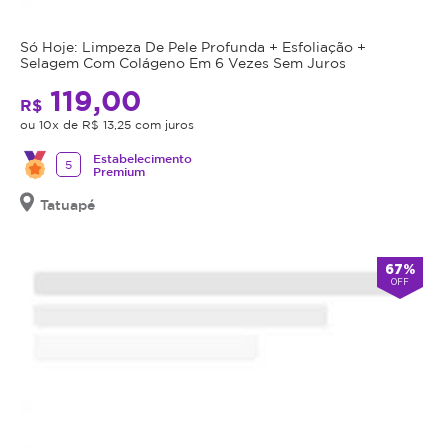
como
comparecimento
senha
também
para
será
Só Hoje: Limpeza De Pele Profunda + Esfoliação +
a
agendamento.
considerado
Selagem Com Colágeno Em 6 Vezes Sem Juros
hidratação
sessão
Anuncia
da
119,00
na
realizada.
R$
pele.
Magote
ou 10x de R$ 13,25 com juros
desde
Promoção
Assim,
Julho/2019
não
Estabelecimento
proporciona
5
Premium
cumulativa,
a
não
Tatuapé
ela
haverá
um
troco
aspecto
67%
nem
firme,
OFF
crédito.
liso
Antes
e
da
elástico.
realização
Com
do
objetivo
procedimento
de
anunciado,
reverter