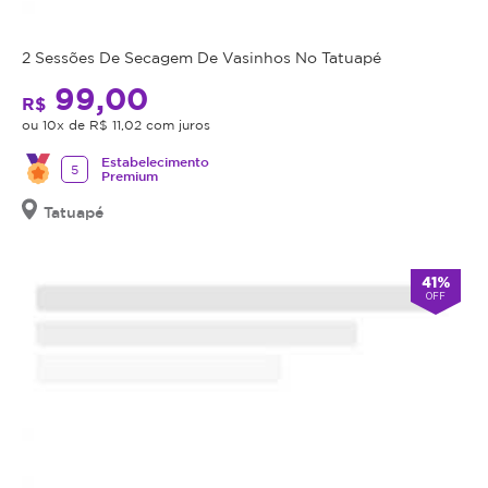
comprado
possui
data
2 Sessões De Secagem De Vasinhos No Tatuapé
de
99,00
R$
validade,
ou 10x de R$ 11,02 com juros
que
é
Estabelecimento
5
Premium
a
data
Tatuapé
limite
para
utilizá-
41%
OFF
lo.
Se
o
cupom
expirar,
você
não
conseguirá