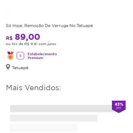
mais
utilizar
o
serviço
Só Hoje: Remoção De Verruga No Tatuapé
ou
89,00
R$
estornar
ou 10x de R$ 9,91 com juros
o
mesmo.
Estabelecimento
5
Premium
Tatuapé
Mais Vendidos:
43%
OFF