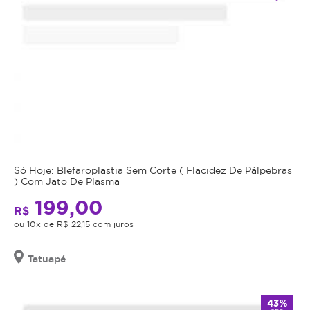
Só Hoje: Blefaroplastia Sem Corte ( Flacidez De Pálpebras
) Com Jato De Plasma
199,00
R$
ou 10x de R$ 22,15 com juros
Tatuapé
43%