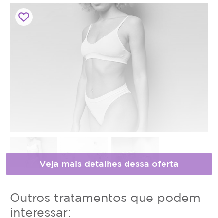
favorite_border
* Fotos meramente ilustrativas
Horário
Outros tratamentos que podem
de
interessar: