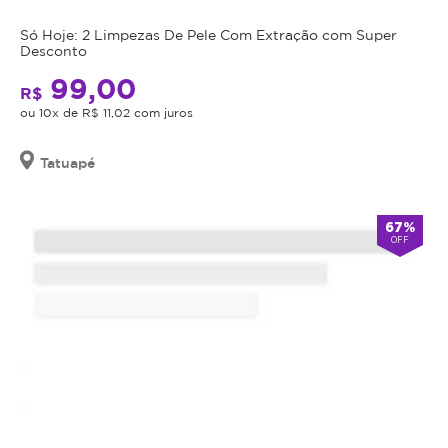
seja
indicação,
Só Hoje: 2 Limpezas De Pele Com Extração com Super
Desconto
o
valor
99,00
R$
adquirido
ou 10x de R$ 11,02 com juros
será
revertido
Tatuapé
em
crédito
para
67%
utilização
OFF
em
outros
procedimentos
dentro
da
plataforma.
Todo
cupom