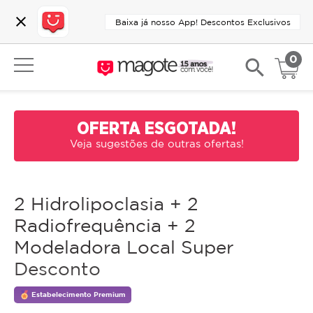
close
Baixa já nosso App! Descontos Exclusivos
0
search
OFERTA ESGOTADA!
Veja sugestões de outras ofertas!
2 Hidrolipoclasia + 2
Radiofrequência + 2
Modeladora Local Super
Desconto
Estabelecimento Premium