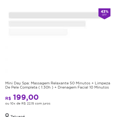
Atendimento
43%
OFF
-
alarm
Fechado
Abre
double_arrow
agora
às
7:00
*Os
horários
podem
variar
em
feriados
e
em
datas
comemorativas.
Mini Day Spa: Massagem Relaxante 50 Minutos + Limpeza
Regras
De Pele Completa ( 1:30h ) + Drenagem Facial 10 Minutos
199,00
da
R$
ou 10x de R$ 22,15 com juros
Oferta
Tatuapé