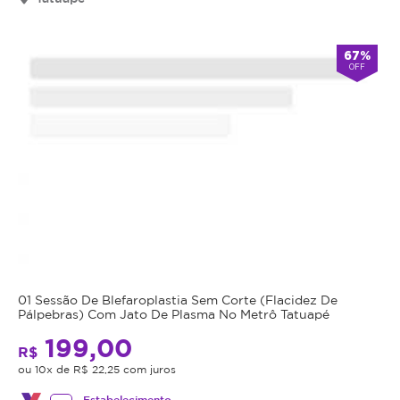
Cupom
válido
67%
por
OFF
90
dias
à
partir
da
data
da
compra.
Mais
Perfil
do
Informações
Cliente:
01 Sessão De Blefaroplastia Sem Corte (Flacidez De
Feminino
Pálpebras) Com Jato De Plasma No Metrô Tatuapé
A
e
199,00
hidroclasia
R$
Masculino.
é
ou 10x de R$ 22,25 com juros
Caso
um
não
Estabelecimento