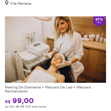
válido
Vila Mariana
por
90
dias
67%
OFF
à
partir
da
data
da
compra.
Mais
Perfil
do
Informações
Cliente:
Feminino
O Glúteo
e
Peeling De Diamante + Máscara De Led + Máscara
Max é
Masculino.
Revitalizante
um
Caso
99,00
procedimento
R$
não
que
ou 10x de R$ 11,12 com juros
consiga