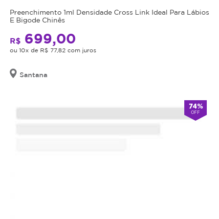
data
Preenchimento 1ml Densidade Cross Link Ideal Para Lábios
de
E Bigode Chinês
validade,
699,00
que
R$
ou 10x de R$ 77,82 com juros
é
a
data
Santana
limite
para
74%
utilizá-
OFF
lo.
Se
o
cupom
expirar,
você
não
conseguirá
mais