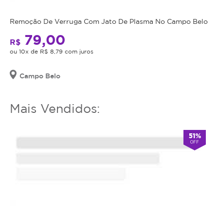
utilizar
o
Remoção De Verruga Com Jato De Plasma No Campo Belo
serviço
ou
79,00
R$
estornar
ou 10x de R$ 8,79 com juros
o
mesmo.
Campo Belo
Mais Vendidos:
51%
OFF