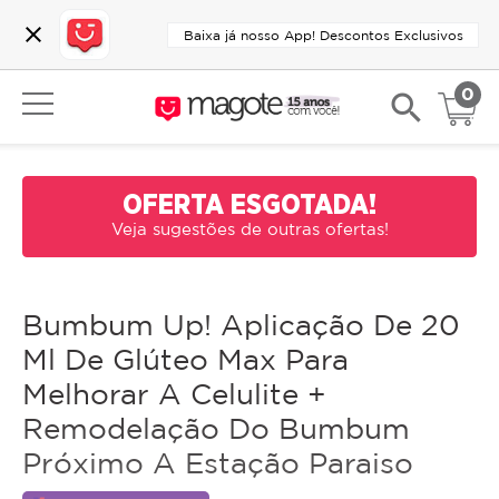
close
Baixa já nosso App! Descontos Exclusivos
0
search
OFERTA ESGOTADA!
Veja sugestões de outras ofertas!
Bumbum Up! Aplicação De 20
Ml De Glúteo Max Para
Melhorar A Celulite +
Remodelação Do Bumbum
Próximo A Estação Paraiso