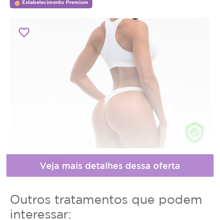
Estabelecimento Premium
favorite_border
Horário
Outros tratamentos que podem
de
interessar: