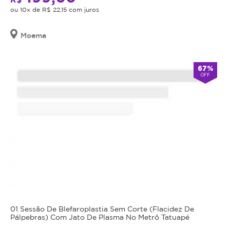
cumulativa,
receberá
ou 10x de R$ 22,15 com juros
o
não
telefone
haverá
e
Moema
troco
a
senha
nem
para
crédito.
67%
agendamento.
OFF
Antes
Anuncia
da
na
realização
Magote
desde
do
Maio/2023
procedimento
anunciado,
é
obrigação
do
estabelecimento
que
01 Sessão De Blefaroplastia Sem Corte (Flacidez De
está
Pálpebras) Com Jato De Plasma No Metrô Tatuapé
oferecendo