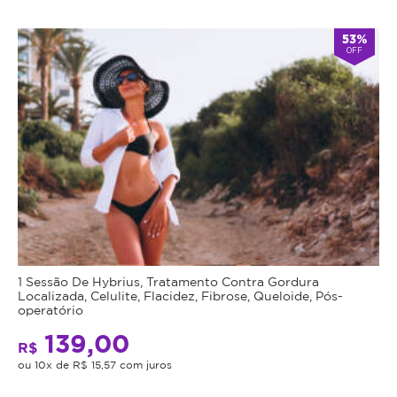
* Fotos meramente ilustrativas
Atendimento
53%
OFF
Fechado
alarm
double_arrow
agora
*Os
horários
podem
variar
em
feriados
e
em
datas
comemorativas.
Regras
1 Sessão De Hybrius, Tratamento Contra Gordura
da
Localizada, Celulite, Flacidez, Fibrose, Queloide, Pós-
operatório
Oferta
139,00
R$
ou 10x de R$ 15,57 com juros
Cupom