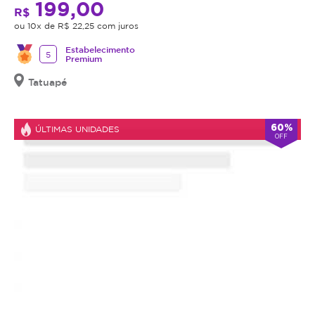
199,00
o
R$
procedimento,
ou 10x de R$ 22,25 com juros
fazer
Estabelecimento
uma
5
Premium
avaliação
Tatuapé
técnica
e
esclarecer
60%
ÚLTIMAS UNIDADES
dos
OFF
benefícios
e
riscos
a
saúde
do
procedimento.
Caso
não
seja
indicação,