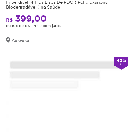
Imperdível: 4 Fios Lisos De PDO ( Polidioxanona
o
Biodegradável ) na Saúde
valor
399,00
adquirido
R$
ou 10x de R$ 44,42 com juros
será
revertido
em
Santana
crédito
para
42%
utilização
OFF
em
outros
procedimentos
dentro
da
plataforma.
Todo
cupom
comprado
possui